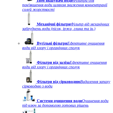
Пом'якшувачі води
Фільтри для
пом'якшення води шляхом зниження концентрації
солей жорсткості
Механічні фільтри
Фільтр від механічних
забруднень води (пісок, іржа, глина та ін.)
Вугільні фільтри
Ефективне очищення
води від хлору і органічних сполук
Фільтри від заліза
Ефективне очищення
води від хлору і органічних сполук
Фільтри від сірководню
Видалення запаху
сірководню з води
Системи очищення води
Очищення води
під ключ за допомогою готових рішень