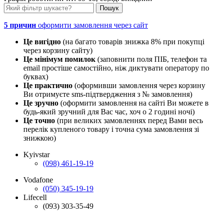
5 причин
оформити замовлення через сайт
Це вигідно
(на багато товарів знижка 8% при покупці
через корзину сайту)
Це мінімум помилок
(заповнити поля ПІБ, телефон та
email простіше самостійно, ніж диктувати оператору по
буквах)
Це практично
(оформивши замовлення через корзину
Ви отримуєте sms-підтвердження з № замовлення)
Це зручно
(оформити замовлення на сайті Ви можете в
будь-який зручний для Вас час, хоч о 2 годині ночі)
Це точно
(при великих замовленнях перед Вами весь
перелік купленого товару і точна сума замовлення зі
знижкою)
Kyivstar
(098) 461-19-19
Vodafone
(050) 345-19-19
Lifecell
(093) 303-35-49