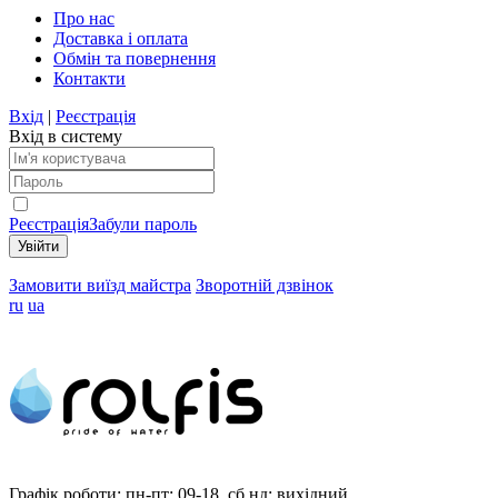
Про нас
Доставка і оплата
Обмін та повернення
Контакти
Вхід
|
Реєстрація
Вхід в систему
Реєстрація
Забули пароль
Замовити виїзд майстра
Зворотній дзвінок
ru
ua
Графік роботи:
пн-пт: 09-18, сб,нд: вихідний