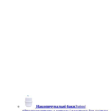
Накопичувальні баки
Змінні
гідроакумулятори з металу і пластика для систем