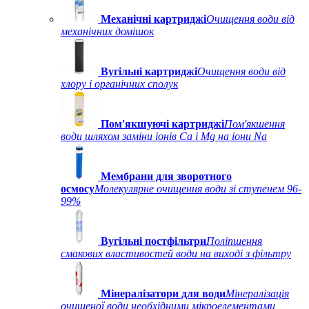
Механічні картриджі
Очищення води від
механічних домішок
Вугільні картриджі
Очищення води від
хлору і органічних сполук
Пом'якшуючі картриджі
Пом'якшення
води шляхом заміни іонів Ca і Mg на іони Na
Мембрани для зворотного
осмосу
Молекулярне очищення води зі ступенем 96-
99%
Вугільні постфільтри
Поліпшення
смакових властивостей води на виході з фільтру
Мінералізатори для води
Мінералізація
очищеної води необхідними мікроелементами