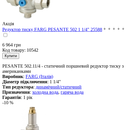
Акція
Редуктор тиску FARG PESANTE 502 1 1/4" 25588
6 964 грн
Код товару:
10542
PESANTE 502.11/4 - статичний поршневий редуктор тиску з
американками
Виробник
:
FARG (Італія)
Діаметр підключення
: 1 1/4"
Тип редуктора
:
динамічний/статичний
Призначення
:
холодна вода
,
гаряча вода
Гарантія
: 1 рік
-10 %