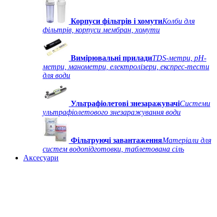
Корпуси фільтрів і хомути
Колби для
фільтрів, корпуси мембран, хомути
Вимірювальні прилади
TDS-метри, рН-
метри, манометри, електролізери, експрес-тести
для води
Ультрафіолетові знезаражувачі
Системи
ультрафіолетового знезаражування води
Фільтруючі завантаження
Матеріали для
систем водопідготовки, таблетована сіль
Аксесуари