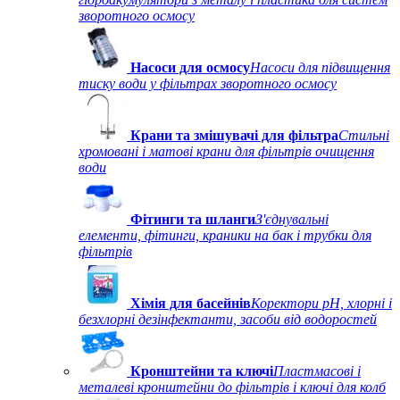
зворотного осмосу
Насоси для осмосу
Насоси для підвищення
тиску води у фільтрах зворотного осмосу
Крани та змішувачі для фільтра
Стильні
хромовані і матові крани для фільтрів очищення
води
Фітинги та шланги
З'єднувальні
елементи, фітинги, краники на бак і трубки для
фільтрів
Хімія для басейнів
Коректори рН, хлорні і
безхлорні дезінфектанти, засоби від водоростей
Кронштейни та ключі
Пластмасові і
металеві кронштейни до фільтрів і ключі для колб