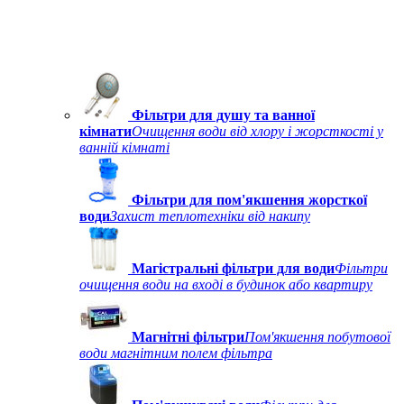
Фільтри для душу та ванної
кімнати
Очищення води від хлору і жорсткості у
ванній кімнаті
Фільтри для пом'якшення жорсткої
води
Захист теплотехніки від накипу
Магістральні фільтри для води
Фільтри
очищення води на вході в будинок або квартиру
Магнітні фільтри
Пом'якшення побутової
води магнітним полем фільтра