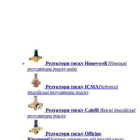
Редуктори тиску Honeywell
Німецькі
регулятори тиску води
Редуктори тиску ICMA
Недорогі
італійські регулятори тиску
Редуктори тиску Caleffi
Якісні італійські
регулятори тиску
Редуктори тиску Officine
Rigamonti
Запірна арматура від італійського