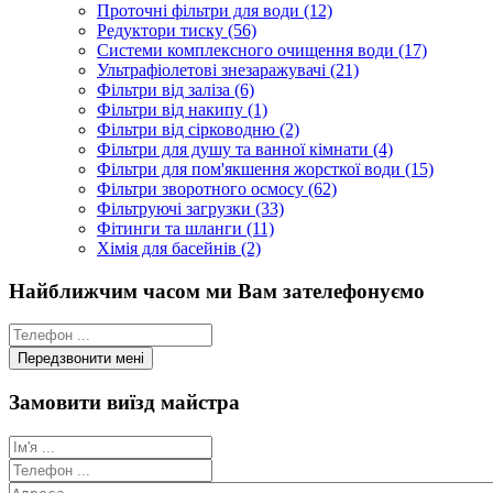
Проточні фільтри для води (12)
Редуктори тиску (56)
Системи комплексного очищення води (17)
Ультрафіолетові знезаражувачі (21)
Фільтри від заліза (6)
Фільтри від накипу (1)
Фільтри від сірководню (2)
Фільтри для душу та ванної кімнати (4)
Фільтри для пом'якшення жорсткої води (15)
Фільтри зворотного осмосу (62)
Фільтруючі загрузки (33)
Фітинги та шланги (11)
Хімія для басейнів (2)
Найближчим часом ми Вам зателефонуємо
Замовити виїзд майстра