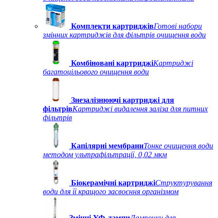
Комплекти картриджів
Готові набори
змінних картриджів для фільтрів очищення води
Комбіновані картриджі
Картриджі
багатоцільового очищення води
Знезалізнюючі картриджі для
фільтрів
Картриджі видалення заліза для питних
фільтрів
Капілярні мембрани
Тонке очищення води
методом ультрафільтрації, 0,02 мкм
Біокерамічні картриджі
Структурування
води для її кращого засвоєння організмом
Змінні УФ-лампи
Лампочки для