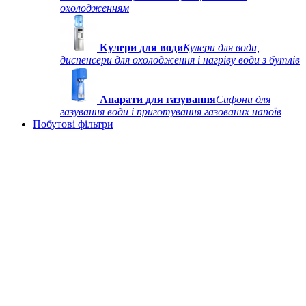
охолодженням
Кулери для води
Кулери для води,
диспенсери для охолодження і нагріву води з бутлів
Апарати для газування
Сифони для
газування води і приготування газованих напоїв
Побутові фільтри