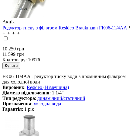
Акція
Редуктор тиску з фільтром Resideo Braukmann FK06-11/4AA
10 250
грн
11 599 грн
Код товару:
10976
FK06-11/4AA - редуктор тиску води з промивним фільтром
для холодної води
Виробник
:
Resideo (Німеччина)
Діаметр підключення
: 1 1/4"
Тип редуктора
:
динамічний/статичний
Призначення
:
холодна вода
Гарантія
: 1 рік