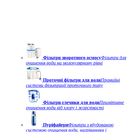
Фільтри зворотного осмосу
Фільтри для
очищення води на молекулярному рівні
Проточні фільтри для води
Промийні
системи фільтрації проточного типу
Фільтри-глечики для води
Примітивне
очищення води від хлору і жорсткості
Пуріфайери
Фільтри з вбудованою
системою очищення води, нагріванням і