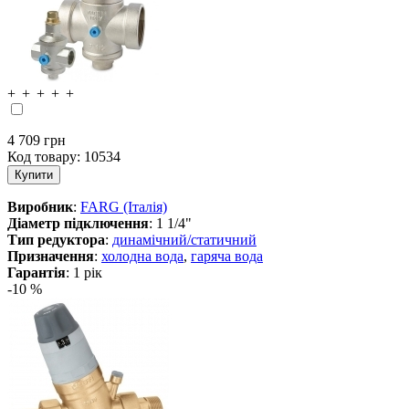
4 709 грн
Код товару:
10534
Виробник
:
FARG (Італія)
Діаметр підключення
: 1 1/4"
Тип редуктора
:
динамічний/статичний
Призначення
:
холодна вода
,
гаряча вода
Гарантія
: 1 рік
-10 %