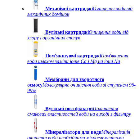
Механічні картриджі
Очищення води від
механічних домішок
Вугільні картриджі
Очищення води від
хлору і органічних сполук
Пом'якшуючі картриджі
Пом'якшення
води шляхом заміни іонів Ca і Mg на іони Na
Мембрани для зворотного
осмосу
Молекулярне очищення води зі ступенем 96-
99%
Вугільні постфільтри
Поліпшення
смакових властивостей води на виході з фільтру
Мінералізатори для води
Мінералізація
очищеної води необхідними мікроелементами