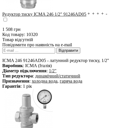
Редуктор тиску ICMA 246 1/2" 91246AD05
1 508
грн
Код товару:
10320
Товар відсутній
Повідомити про наявність на e-mail
ICMA 246 91246AD05 - латунний редуктор тиску, 1/2"
Виробник
: ICMA (Італія)
Діаметр підключення
:
1/2"
Тип редуктора
:
динамічний/статичний
Призначення
:
холодна вода
,
гаряча вода
Гарантія
: 1 рік