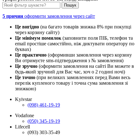
5 причин
оформити замовлення через сайт
Це вигідно
(на багато товарів знижка 8% при покупці
через корзину сайту)
Це мінімум помилок
(заповнити поля ПІБ, телефон та
email простіше самостійно, ніж диктувати оператору по
буквах)
Це практично
(оформивши замовлення через корзину
Ви отримуєте sms-підтвердження з № замовлення)
Це зручно
(оформити замовлення на сайті Ви можете в
будь-який зручний для Вас час, хоч о 2 годині ночі)
Це точно
(при великих замовленнях перед Вами весь
перелік купленого товару і точна сума замовлення зі
знижкою)
Kyivstar
(098) 461-19-19
Vodafone
(050) 345-19-19
Lifecell
(093) 303-35-49