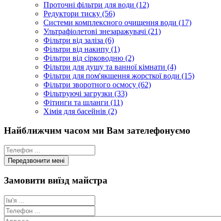
Проточні фільтри для води (12)
Редуктори тиску (56)
Системи комплексного очищення води (17)
Ультрафіолетові знезаражувачі (21)
Фільтри від заліза (6)
Фільтри від накипу (1)
Фільтри від сірководню (2)
Фільтри для душу та ванної кімнати (4)
Фільтри для пом'якшення жорсткої води (15)
Фільтри зворотного осмосу (62)
Фільтруючі загрузки (33)
Фітинги та шланги (11)
Хімія для басейнів (2)
Найближчим часом ми Вам зателефонуємо
Замовити виїзд майстра