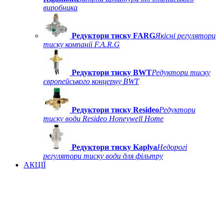
виробника
Редуктори тиску FARG
Якісні регулятори
тиску компанії F.A.R.G
Редуктори тиску BWT
Редуктори тиску
європейського концерну BWT
Редуктори тиску Resideo
Редуктори
тиску води Resideo Honeywell Home
Редуктори тиску Kaplya
Недорогі
регулятори тиску води для фільтру
АКЦІЇ