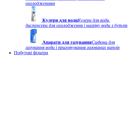
охолодженням
Кулери для води
Кулери для води,
диспенсери для охолодження і нагріву води з бутлів
Апарати для газування
Сифони для
газування води і приготування газованих напоїв
Побутові фільтри