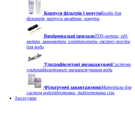
Корпуси фільтрів і хомути
Колби для
фільтрів, корпуси мембран, хомути
Вимірювальні прилади
TDS-метри, рН-
метри, манометри, електролізери, експрес-тести
для води
Ультрафіолетові знезаражувачі
Системи
ультрафіолетового знезаражування води
Фільтруючі завантаження
Матеріали для
систем водопідготовки, таблетована сіль
Аксесуари