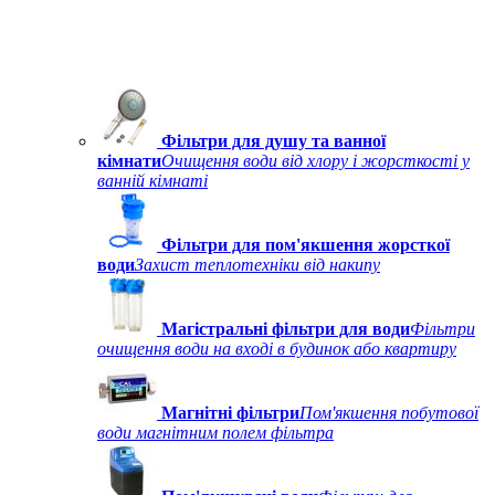
Фільтри для душу та ванної
кімнати
Очищення води від хлору і жорсткості у
ванній кімнаті
Фільтри для пом'якшення жорсткої
води
Захист теплотехніки від накипу
Магістральні фільтри для води
Фільтри
очищення води на вході в будинок або квартиру
Магнітні фільтри
Пом'якшення побутової
води магнітним полем фільтра