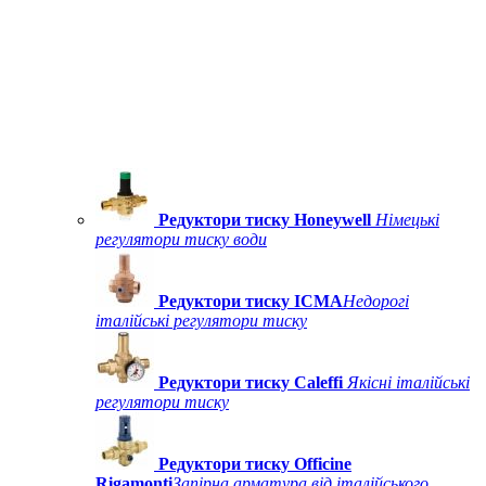
Редуктори тиску Honeywell
Німецькі
регулятори тиску води
Редуктори тиску ICMA
Недорогі
італійські регулятори тиску
Редуктори тиску Caleffi
Якісні італійські
регулятори тиску
Редуктори тиску Officine
Rigamonti
Запірна арматура від італійського