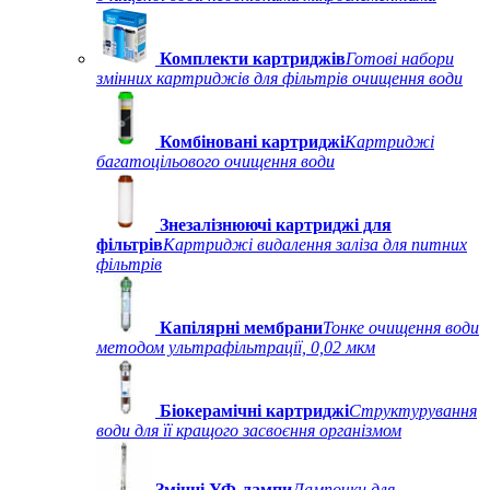
Комплекти картриджів
Готові набори
змінних картриджів для фільтрів очищення води
Комбіновані картриджі
Картриджі
багатоцільового очищення води
Знезалізнюючі картриджі для
фільтрів
Картриджі видалення заліза для питних
фільтрів
Капілярні мембрани
Тонке очищення води
методом ультрафільтрації, 0,02 мкм
Біокерамічні картриджі
Структурування
води для її кращого засвоєння організмом
Змінні УФ-лампи
Лампочки для