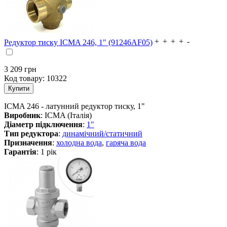
Редуктор тиску ICMA 246, 1" (91246AF05)
3 209
грн
Код товару:
10322
ICMA 246 - латунний редуктор тиску, 1"
Виробник
: ICMA (Італія)
Діаметр підключення
:
1"
Тип редуктора
:
динамічний/статичний
Призначення
:
холодна вода
,
гаряча вода
Гарантія
: 1 рік