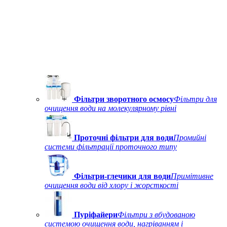
Фільтри зворотного осмосу
Фільтри для
очищення води на молекулярному рівні
Проточні фільтри для води
Промийні
системи фільтрації проточного типу
Фільтри-глечики для води
Примітивне
очищення води від хлору і жорсткості
Пуріфайери
Фільтри з вбудованою
системою очищення води, нагріванням і