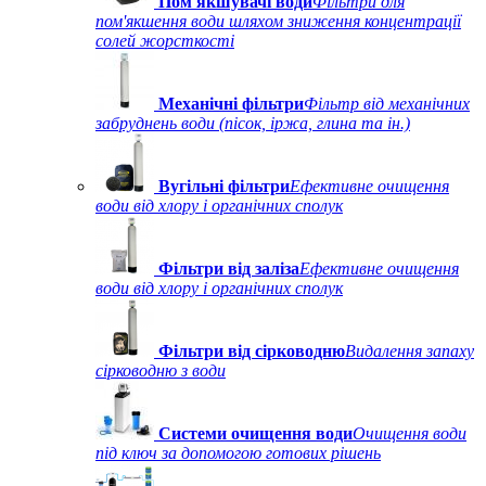
Пом'якшувачі води
Фільтри для
пом'якшення води шляхом зниження концентрації
солей жорсткості
Механічні фільтри
Фільтр від механічних
забруднень води (пісок, іржа, глина та ін.)
Вугільні фільтри
Ефективне очищення
води від хлору і органічних сполук
Фільтри від заліза
Ефективне очищення
води від хлору і органічних сполук
Фільтри від сірководню
Видалення запаху
сірководню з води
Системи очищення води
Очищення води
під ключ за допомогою готових рішень