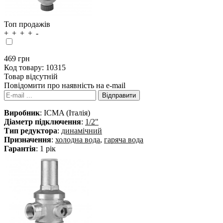
Топ продажів
469
грн
Код товару:
10315
Товар відсутній
Повідомити про наявність на e-mail
Виробник
: ICMA (Італія)
Діаметр підключення
:
1/2"
Тип редуктора
:
динамічний
Призначення
:
холодна вода
,
гаряча вода
Гарантія
: 1 рік