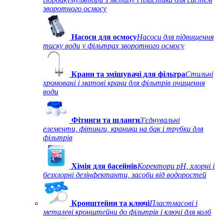
зворотного осмосу
Насоси для осмосу
Насоси для підвищення
тиску води у фільтрах зворотного осмосу
Крани та змішувачі для фільтра
Стильні
хромовані і матові крани для фільтрів очищення
води
Фітинги та шланги
З'єднувальні
елементи, фітинги, краники на бак і трубки для
фільтрів
Хімія для басейнів
Коректори рН, хлорні і
безхлорні дезінфектанти, засоби від водоростей
Кронштейни та ключі
Пластмасові і
металеві кронштейни до фільтрів і ключі для колб