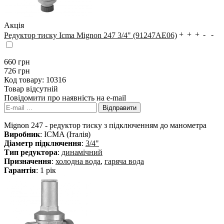
Акція
Редуктор тиску Icma Mignon 247 3/4" (91247AE06)
660
грн
726 грн
Код товару:
10316
Товар відсутній
Повідомити про наявність на e-mail
Mignon 247 - редуктор тиску з підключенням до манометра
Виробник
: ICMA (Італія)
Діаметр підключення
:
3/4"
Тип редуктора
:
динамічний
Призначення
:
холодна вода
,
гаряча вода
Гарантія
: 1 рік