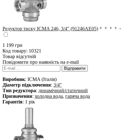
Редуктор тиску ICMA 246, 3/4" (91246AE05)
1 199
грн
Код товару:
10321
Товар відсутній
Повідомити про наявність на e-mail
Виробник
: ICMA (Італія)
Діаметр підключення
:
3/4"
Тип редуктора
:
динамічний/статичний
Призначення
:
холодна вода
,
гаряча вода
Гарантія
: 1 рік