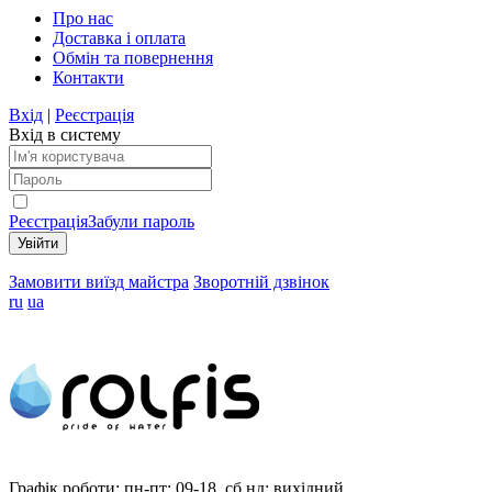
Про нас
Доставка і оплата
Обмін та повернення
Контакти
Вхід
|
Реєстрація
Вхід в систему
Реєстрація
Забули пароль
Замовити виїзд майстра
Зворотній дзвінок
ru
ua
Графік роботи:
пн-пт: 09-18, сб,нд: вихідний