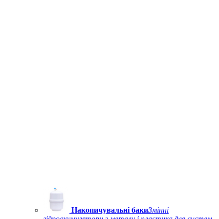
Накопичувальні баки
Змінні
гідроакумулятори з металу і пластика для систем