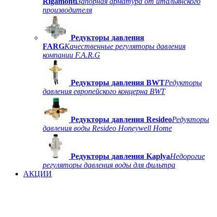
Rigamonti
Запорная арматура от итальянского
производителя
Редукторы давления
FARG
Качественные регуляторы давления
компании F.A.R.G
Редукторы давления BWT
Редукторы
давления европейского концерна BWT
Редукторы давления Resideo
Редукторы
давления воды Resideo Honeywell Home
Редукторы давления Kaplya
Недорогие
регуляторы давления воды для фильтра
АКЦИИ