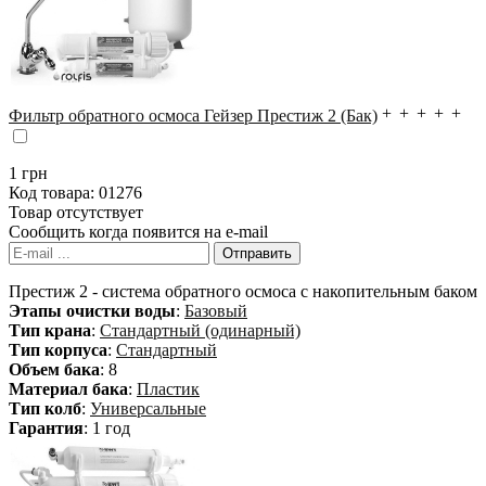
Фильтр обратного осмоса Гейзер Престиж 2 (Бак)
1
грн
Код товара:
01276
Товар отсутствует
Сообщить когда появится на e-mail
Престиж 2 - система обратного осмоса с накопительным баком
Этапы очистки воды
:
Базовый
Тип крана
:
Стандартный (одинарный)
Тип корпуса
:
Стандартный
Объем бака
: 8
Материал бака
:
Пластик
Тип колб
:
Универсальные
Гарантия
: 1 год