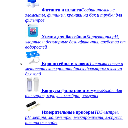
Фитинги и шланги
Соединительные
элементы, фитинги, краники на бак и трубки для
фильтров
Химия для бассейнов
Корректоры рН,
хлорные и бесхлорные дезинфиканты, средства от
водорослей
Кронштейны и ключи
Пластмассовые и
металлические кронштейны к фильтрам и ключи
для колб
Корпусы фильтров и хомуты
Колбы для
фильтров, корпусы мембран, хомуты
Измерительные приборы
TDS-метры,
рН-метры, манометры, электролизеры, экспресс-
тесты для воды