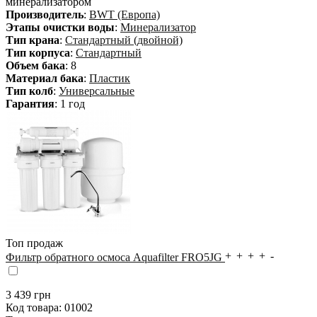
минерализатором
Производитель
:
BWT (Европа)
Этапы очистки воды
:
Минерализатор
Тип крана
:
Стандартный (двойной)
Тип корпуса
:
Стандартный
Объем бака
: 8
Материал бака
:
Пластик
Тип колб
:
Универсальные
Гарантия
: 1 год
Топ продаж
Фильтр обратного осмоса Aquafilter FRO5JG
3 439
грн
Код товара:
01002