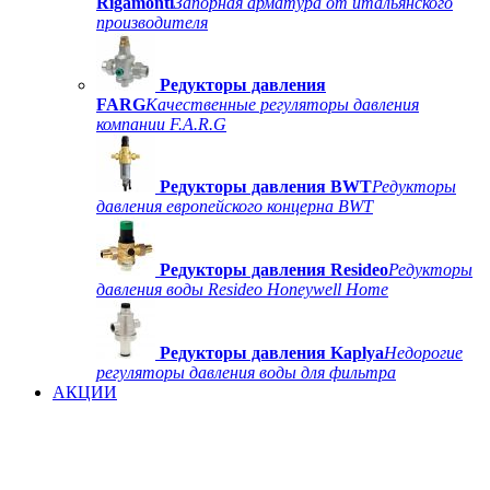
Rigamonti
Запорная арматура от итальянского
производителя
Редукторы давления
FARG
Качественные регуляторы давления
компании F.A.R.G
Редукторы давления BWT
Редукторы
давления европейского концерна BWT
Редукторы давления Resideo
Редукторы
давления воды Resideo Honeywell Home
Редукторы давления Kaplya
Недорогие
регуляторы давления воды для фильтра
АКЦИИ