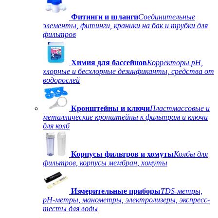
Фитинги и шланги
Соединительные
элементы, фитинги, краники на бак и трубки для
фильтров
Химия для бассейнов
Корректоры рН,
хлорные и бесхлорные дезинфиканты, средства от
водорослей
Кронштейны и ключи
Пластмассовые и
металлические кронштейны к фильтрам и ключи
для колб
Корпусы фильтров и хомуты
Колбы для
фильтров, корпусы мембран, хомуты
Измерительные приборы
TDS-метры,
рН-метры, манометры, электролизеры, экспресс-
тесты для воды