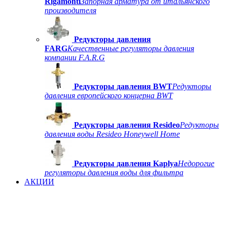
Rigamonti
Запорная арматура от итальянского
производителя
Редукторы давления
FARG
Качественные регуляторы давления
компании F.A.R.G
Редукторы давления BWT
Редукторы
давления европейского концерна BWT
Редукторы давления Resideo
Редукторы
давления воды Resideo Honeywell Home
Редукторы давления Kaplya
Недорогие
регуляторы давления воды для фильтра
АКЦИИ