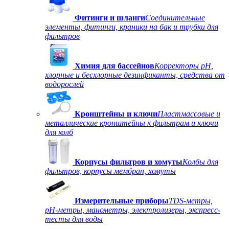
Фитинги и шланги
Соединительные
элементы, фитинги, краники на бак и трубки для
фильтров
Химия для бассейнов
Корректоры рН,
хлорные и бесхлорные дезинфиканты, средства от
водорослей
Кронштейны и ключи
Пластмассовые и
металлические кронштейны к фильтрам и ключи
для колб
Корпусы фильтров и хомуты
Колбы для
фильтров, корпусы мембран, хомуты
Измерительные приборы
TDS-метры,
рН-метры, манометры, электролизеры, экспресс-
тесты для воды