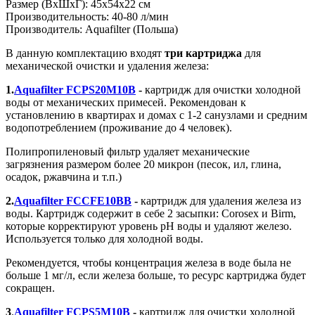
Размер (ВхШхГ): 45х54х22 см
Производительность: 40-80 л/мин
Производитель: Aquafilter (Польша)
В данную комплектацию входят
три картриджа
для
механической очистки и удаления железа:
1.
Aquafilter FCPS20M10B
-
картридж для очистки холодной
воды от механических примесей. Рекомендован к
установлению в квартирах и домах с 1-2 санузлами и средним
водопотреблением (проживание до 4 человек).
Полипропиленовый фильтр удаляет механические
загрязнения размером более 20 микрон (песок, ил, глина,
осадок, ржавчина и т.п.)
2.
Aquafilter FCCFE10BB
-
картридж для удаления железа из
воды. Картридж содержит в себе 2 засыпки: Corosex и Birm,
которые корректируют уровень рН воды и удаляют железо.
Используется только для холодной воды.
Рекомендуется, чтобы концентрация железа в воде была не
больше 1 мг/л, если железа больше, то ресурс картриджа будет
сокращен.
3
.
Aquafilter FCPS5M10B
-
картридж для очистки холодной