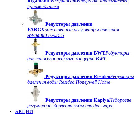
Rigamonti
Запорная арматура от итальянского
производителя
Редукторы давления
FARG
Качественные регуляторы давления
компании F.A.R.G
Редукторы давления BWT
Редукторы
давления европейского концерна BWT
Редукторы давления Resideo
Редукторы
давления воды Resideo Honeywell Home
Редукторы давления Kaplya
Недорогие
регуляторы давления воды для фильтра
АКЦИИ