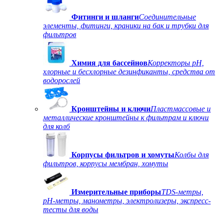
Фитинги и шланги
Соединительные
элементы, фитинги, краники на бак и трубки для
фильтров
Химия для бассейнов
Корректоры рН,
хлорные и бесхлорные дезинфиканты, средства от
водорослей
Кронштейны и ключи
Пластмассовые и
металлические кронштейны к фильтрам и ключи
для колб
Корпусы фильтров и хомуты
Колбы для
фильтров, корпусы мембран, хомуты
Измерительные приборы
TDS-метры,
рН-метры, манометры, электролизеры, экспресс-
тесты для воды