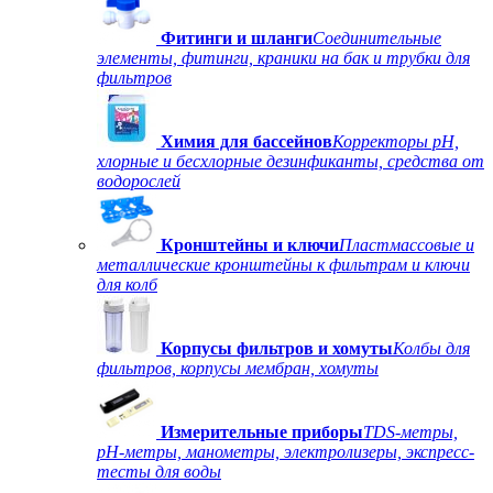
Фитинги и шланги
Соединительные
элементы, фитинги, краники на бак и трубки для
фильтров
Химия для бассейнов
Корректоры рН,
хлорные и бесхлорные дезинфиканты, средства от
водорослей
Кронштейны и ключи
Пластмассовые и
металлические кронштейны к фильтрам и ключи
для колб
Корпусы фильтров и хомуты
Колбы для
фильтров, корпусы мембран, хомуты
Измерительные приборы
TDS-метры,
рН-метры, манометры, электролизеры, экспресс-
тесты для воды