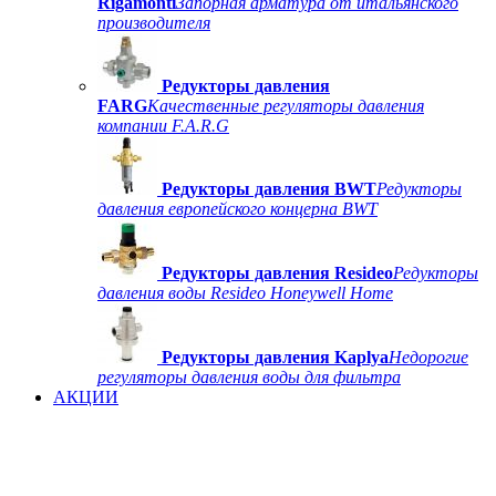
Rigamonti
Запорная арматура от итальянского
производителя
Редукторы давления
FARG
Качественные регуляторы давления
компании F.A.R.G
Редукторы давления BWT
Редукторы
давления европейского концерна BWT
Редукторы давления Resideo
Редукторы
давления воды Resideo Honeywell Home
Редукторы давления Kaplya
Недорогие
регуляторы давления воды для фильтра
АКЦИИ