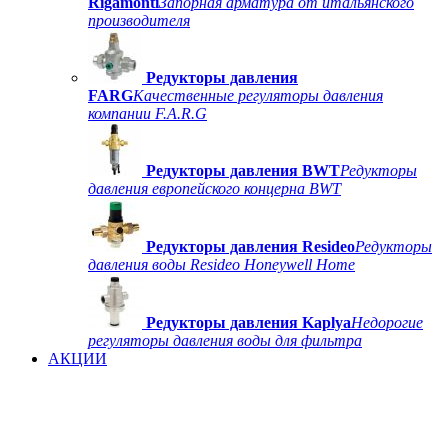
Rigamonti
Запорная арматура от итальянского
производителя
Редукторы давления
FARG
Качественные регуляторы давления
компании F.A.R.G
Редукторы давления BWT
Редукторы
давления европейского концерна BWT
Редукторы давления Resideo
Редукторы
давления воды Resideo Honeywell Home
Редукторы давления Kaplya
Недорогие
регуляторы давления воды для фильтра
АКЦИИ