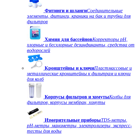
Фитинги и шланги
Соединительные
элементы, фитинги, краники на бак и трубки для
фильтров
Химия для бассейнов
Корректоры рН,
хлорные и бесхлорные дезинфиканты, средства от
водорослей
Кронштейны и ключи
Пластмассовые и
металлические кронштейны к фильтрам и ключи
для колб
Корпусы фильтров и хомуты
Колбы для
фильтров, корпусы мембран, хомуты
Измерительные приборы
TDS-метры,
рН-метры, манометры, электролизеры, экспресс-
тесты для воды