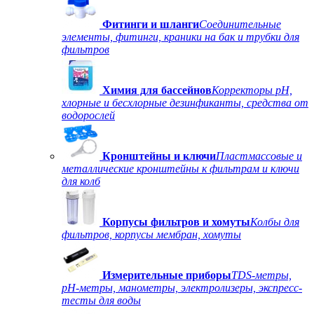
Фитинги и шланги
Соединительные
элементы, фитинги, краники на бак и трубки для
фильтров
Химия для бассейнов
Корректоры рН,
хлорные и бесхлорные дезинфиканты, средства от
водорослей
Кронштейны и ключи
Пластмассовые и
металлические кронштейны к фильтрам и ключи
для колб
Корпусы фильтров и хомуты
Колбы для
фильтров, корпусы мембран, хомуты
Измерительные приборы
TDS-метры,
рН-метры, манометры, электролизеры, экспресс-
тесты для воды