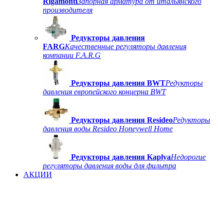
Rigamonti
Запорная арматура от итальянского
производителя
Редукторы давления
FARG
Качественные регуляторы давления
компании F.A.R.G
Редукторы давления BWT
Редукторы
давления европейского концерна BWT
Редукторы давления Resideo
Редукторы
давления воды Resideo Honeywell Home
Редукторы давления Kaplya
Недорогие
регуляторы давления воды для фильтра
АКЦИИ