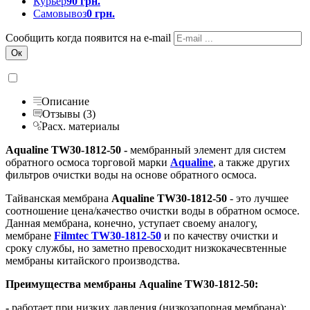
Курьер
90 грн.
Самовывоз
0 грн.
Сообщить когда появится на e-mail
Описание
Отзывы (3)
Расх. материалы
Aqualine TW30-1812-50 -
мембранный элемент для систем
обратного осмоса торговой марки
Aqualine
, а также других
фильтров очистки воды на основе обратного осмоса.
Тайванская мембрана
Aqualine TW30-1812-50
- это лучшее
соотношение цена/качество очистки воды в обратном осмосе.
Данная мембрана, конечно, уступает своему аналогу,
мембране
Filmtec TW30-1812-50
и по качеству очистки и
сроку службы, но заметно превосходит низкокачесвтенные
мембраны китайского производства.
Преимущества мембраны Aqualine
TW30-1812-50:
-
работает при низких давления (низкозапорная мембрана);