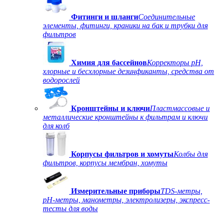
Фитинги и шланги
Соединительные
элементы, фитинги, краники на бак и трубки для
фильтров
Химия для бассейнов
Корректоры рН,
хлорные и бесхлорные дезинфиканты, средства от
водорослей
Кронштейны и ключи
Пластмассовые и
металлические кронштейны к фильтрам и ключи
для колб
Корпусы фильтров и хомуты
Колбы для
фильтров, корпусы мембран, хомуты
Измерительные приборы
TDS-метры,
рН-метры, манометры, электролизеры, экспресс-
тесты для воды