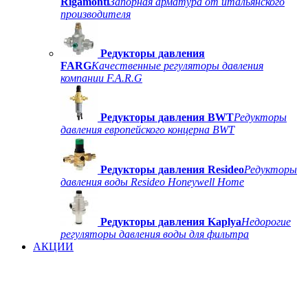
Rigamonti
Запорная арматура от итальянского
производителя
Редукторы давления
FARG
Качественные регуляторы давления
компании F.A.R.G
Редукторы давления BWT
Редукторы
давления европейского концерна BWT
Редукторы давления Resideo
Редукторы
давления воды Resideo Honeywell Home
Редукторы давления Kaplya
Недорогие
регуляторы давления воды для фильтра
АКЦИИ