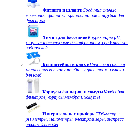
Фитинги и шланги
Соединительные
элементы, фитинги, краники на бак и трубки для
фильтров
Химия для бассейнов
Корректоры рН,
хлорные и бесхлорные дезинфиканты, средства от
водорослей
Кронштейны и ключи
Пластмассовые и
металлические кронштейны к фильтрам и ключи
для колб
Корпусы фильтров и хомуты
Колбы для
фильтров, корпусы мембран, хомуты
Измерительные приборы
TDS-метры,
рН-метры, манометры, электролизеры, экспресс-
тесты для воды