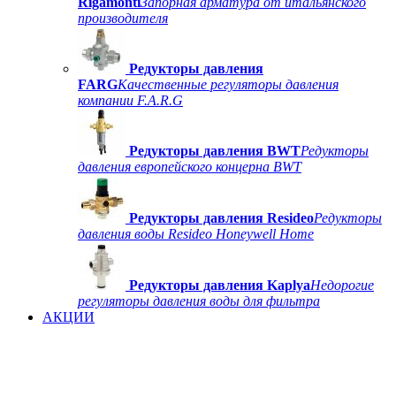
Rigamonti
Запорная арматура от итальянского
производителя
Редукторы давления
FARG
Качественные регуляторы давления
компании F.A.R.G
Редукторы давления BWT
Редукторы
давления европейского концерна BWT
Редукторы давления Resideo
Редукторы
давления воды Resideo Honeywell Home
Редукторы давления Kaplya
Недорогие
регуляторы давления воды для фильтра
АКЦИИ