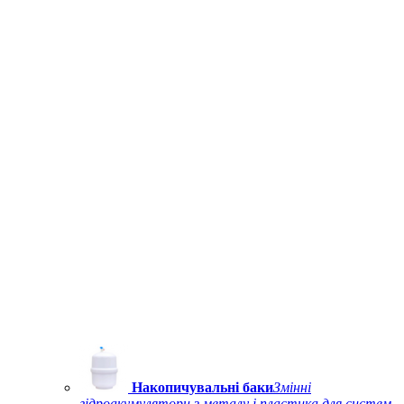
Накопичувальні баки
Змінні
гідроакумулятори з металу і пластика для систем