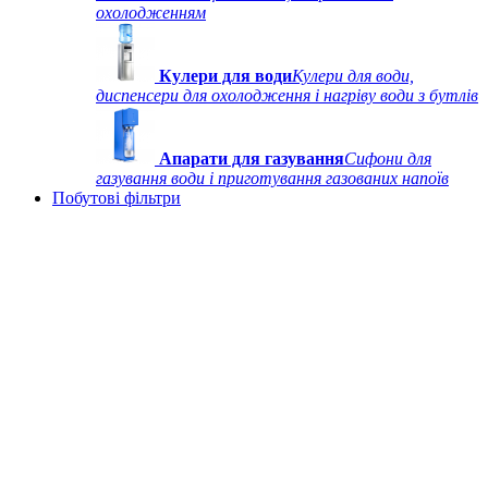
охолодженням
Кулери для води
Кулери для води,
диспенсери для охолодження і нагріву води з бутлів
Апарати для газування
Сифони для
газування води і приготування газованих напоїв
Побутові фільтри