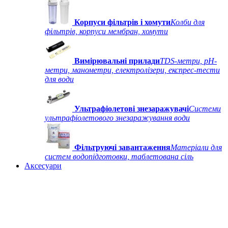
Корпуси фільтрів і хомути
Колби для
фільтрів, корпуси мембран, хомути
Вимірювальні прилади
TDS-метри, рН-
метри, манометри, електролізери, експрес-тести
для води
Ультрафіолетові знезаражувачі
Системи
ультрафіолетового знезаражування води
Фільтруючі завантаження
Матеріали для
систем водопідготовки, таблетована сіль
Аксесуари