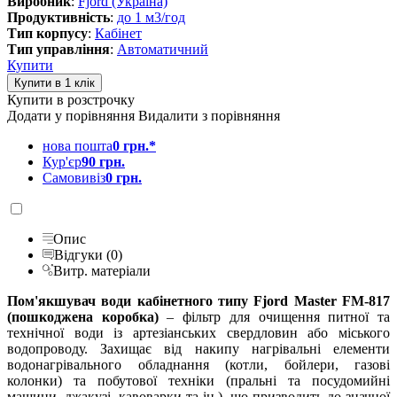
Виробник
:
Fjord (Україна)
Продуктивність
:
до 1 м3/год
Тип корпусу
:
Кабінет
Тип управління
:
Автоматичний
Купити
Купити в розстрочку
Додати у порівняння
Видалити з порівняння
нова пошта
0 грн.*
Кур'єр
90 грн.
Самовивіз
0 грн.
Опис
Відгуки (0)
Витр. матеріали
Пом'якшувач води кабінетного типу Fjord Master FM-817
(пошкоджена коробка)
– фільтр для очищення питної та
технічної води із артезіанських свердловин або міського
водопроводу. Захищає від накипу нагрівальні елементи
водонагрівального обладнання (котли, бойлери, газові
колонки) та побутової техніки (пральні та посудомийні
машини, джакузі, кавоварки та ін.), що призводить до значної