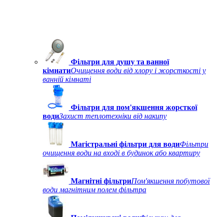
Фільтри для душу та ванної
кімнати
Очищення води від хлору і жорсткості у
ванній кімнаті
Фільтри для пом'якшення жорсткої
води
Захист теплотехніки від накипу
Магістральні фільтри для води
Фільтри
очищення води на вході в будинок або квартиру
Магнітні фільтри
Пом'якшення побутової
води магнітним полем фільтра