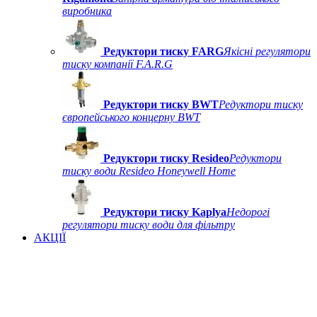
виробника
Редуктори тиску FARG
Якісні регулятори
тиску компанії F.A.R.G
Редуктори тиску BWT
Редуктори тиску
європейського концерну BWT
Редуктори тиску Resideo
Редуктори
тиску води Resideo Honeywell Home
Редуктори тиску Kaplya
Недорогі
регулятори тиску води для фільтру
АКЦІЇ