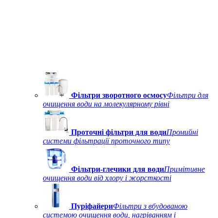
Фільтри зворотного осмосу
Фільтри для
очищення води на молекулярному рівні
Проточні фільтри для води
Промийні
системи фільтрації проточного типу
Фільтри-глечики для води
Примітивне
очищення води від хлору і жорсткості
Пуріфайери
Фільтри з вбудованою
системою очищення води, нагріванням і