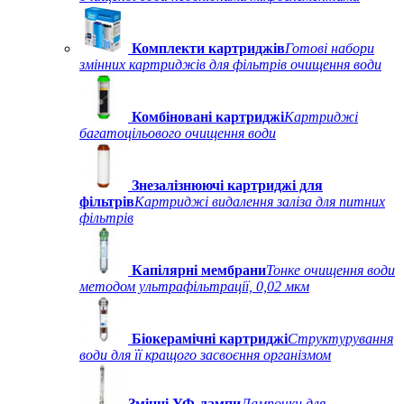
Комплекти картриджів
Готові набори
змінних картриджів для фільтрів очищення води
Комбіновані картриджі
Картриджі
багатоцільового очищення води
Знезалізнюючі картриджі для
фільтрів
Картриджі видалення заліза для питних
фільтрів
Капілярні мембрани
Тонке очищення води
методом ультрафільтрації, 0,02 мкм
Біокерамічні картриджі
Структурування
води для її кращого засвоєння організмом
Змінні УФ-лампи
Лампочки для