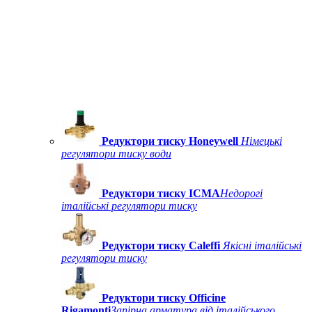
Редуктори тиску Honeywell
Німецькі
регулятори тиску води
Редуктори тиску ICMA
Недорогі
італійські регулятори тиску
Редуктори тиску Caleffi
Якісні італійські
регулятори тиску
Редуктори тиску Officine
Rigamonti
Запірна арматура від італійського