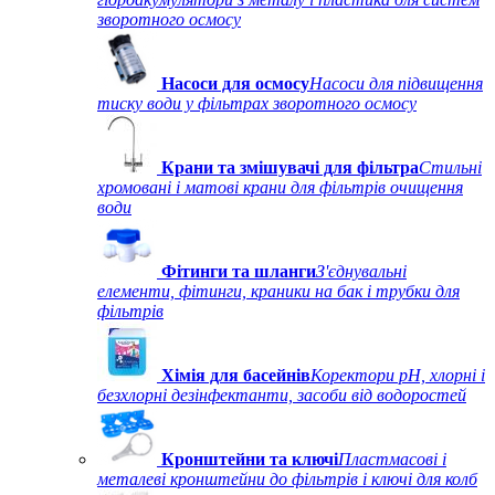
зворотного осмосу
Насоси для осмосу
Насоси для підвищення
тиску води у фільтрах зворотного осмосу
Крани та змішувачі для фільтра
Стильні
хромовані і матові крани для фільтрів очищення
води
Фітинги та шланги
З'єднувальні
елементи, фітинги, краники на бак і трубки для
фільтрів
Хімія для басейнів
Коректори рН, хлорні і
безхлорні дезінфектанти, засоби від водоростей
Кронштейни та ключі
Пластмасові і
металеві кронштейни до фільтрів і ключі для колб