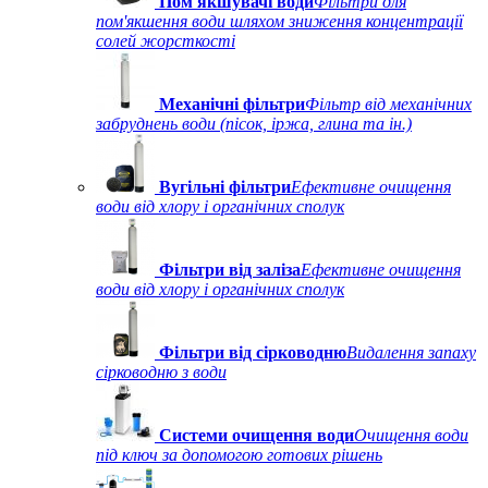
Пом'якшувачі води
Фільтри для
пом'якшення води шляхом зниження концентрації
солей жорсткості
Механічні фільтри
Фільтр від механічних
забруднень води (пісок, іржа, глина та ін.)
Вугільні фільтри
Ефективне очищення
води від хлору і органічних сполук
Фільтри від заліза
Ефективне очищення
води від хлору і органічних сполук
Фільтри від сірководню
Видалення запаху
сірководню з води
Системи очищення води
Очищення води
під ключ за допомогою готових рішень