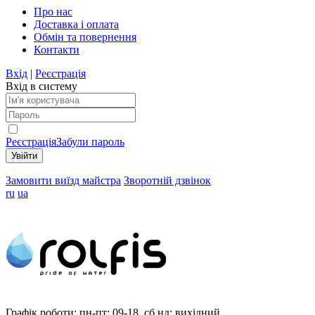
Про нас
Доставка і оплата
Обмін та повернення
Контакти
Вхід
|
Реєстрація
Вхід в систему
Реєстрація
Забули пароль
Замовити виїзд майстра
Зворотній дзвінок
ru
ua
Графік роботи:
пн-пт: 09-18, сб,нд: вихідний