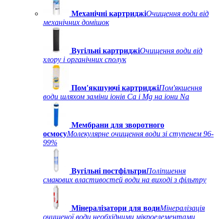
Механічні картриджі
Очищення води від
механічних домішок
Вугільні картриджі
Очищення води від
хлору і органічних сполук
Пом'якшуючі картриджі
Пом'якшення
води шляхом заміни іонів Ca і Mg на іони Na
Мембрани для зворотного
осмосу
Молекулярне очищення води зі ступенем 96-
99%
Вугільні постфільтри
Поліпшення
смакових властивостей води на виході з фільтру
Мінералізатори для води
Мінералізація
очищеної води необхідними мікроелементами