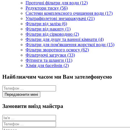
Проточні фільтри для води (12)
Редуктори тиску (56)
Системи комплексного очищення води (17)
Ультрафіолетові знезаражувачі (21)
Фільтри від заліза (6)
Фільтри від накипу (1)
Фільтри від сірководню (2)
Фільтри для душу та ванної кімнати (4)
Фільтри для пом'якшення жорсткої води (15)
Фільтри зворотного осмосу (62)
Фільтруючі загрузки (33)
Фітинги та шланги (11)
Хімія для басейнів (2)
Найближчим часом ми Вам зателефонуємо
Замовити виїзд майстра