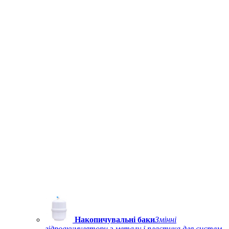
Накопичувальні баки
Змінні
гідроакумулятори з металу і пластика для систем