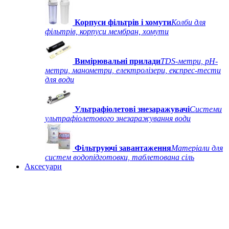
Корпуси фільтрів і хомути
Колби для
фільтрів, корпуси мембран, хомути
Вимірювальні прилади
TDS-метри, рН-
метри, манометри, електролізери, експрес-тести
для води
Ультрафіолетові знезаражувачі
Системи
ультрафіолетового знезаражування води
Фільтруючі завантаження
Матеріали для
систем водопідготовки, таблетована сіль
Аксесуари