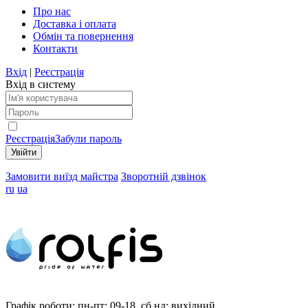
Про нас
Доставка і оплата
Обмін та повернення
Контакти
Вхід
|
Реєстрація
Вхід в систему
Реєстрація
Забули пароль
Замовити виїзд майстра
Зворотній дзвінок
ru
ua
Графік роботи:
пн-пт: 09-18, сб,нд: вихідний