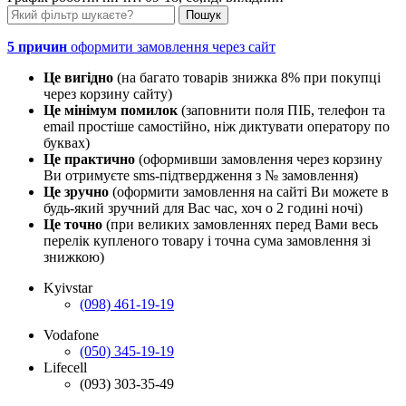
5 причин
оформити замовлення через сайт
Це вигідно
(на багато товарів знижка 8% при покупці
через корзину сайту)
Це мінімум помилок
(заповнити поля ПІБ, телефон та
email простіше самостійно, ніж диктувати оператору по
буквах)
Це практично
(оформивши замовлення через корзину
Ви отримуєте sms-підтвердження з № замовлення)
Це зручно
(оформити замовлення на сайті Ви можете в
будь-який зручний для Вас час, хоч о 2 годині ночі)
Це точно
(при великих замовленнях перед Вами весь
перелік купленого товару і точна сума замовлення зі
знижкою)
Kyivstar
(098) 461-19-19
Vodafone
(050) 345-19-19
Lifecell
(093) 303-35-49