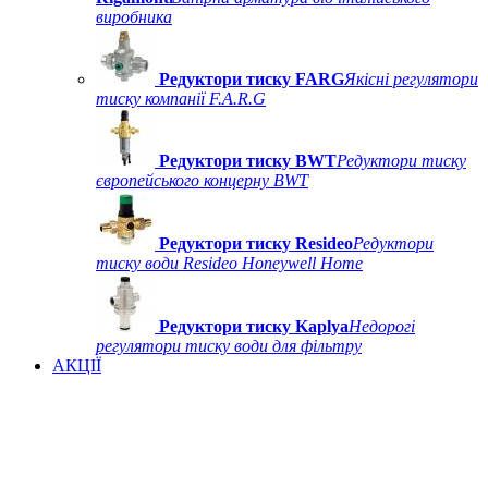
виробника
Редуктори тиску FARG
Якісні регулятори
тиску компанії F.A.R.G
Редуктори тиску BWT
Редуктори тиску
європейського концерну BWT
Редуктори тиску Resideo
Редуктори
тиску води Resideo Honeywell Home
Редуктори тиску Kaplya
Недорогі
регулятори тиску води для фільтру
АКЦІЇ