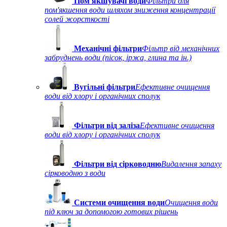
Пом'якшувачі води
Фільтри для
пом'якшення води шляхом зниження концентрації
солей жорсткості
Механічні фільтри
Фільтр від механічних
забруднень води (пісок, іржа, глина та ін.)
Вугільні фільтри
Ефективне очищення
води від хлору і органічних сполук
Фільтри від заліза
Ефективне очищення
води від хлору і органічних сполук
Фільтри від сірководню
Видалення запаху
сірководню з води
Системи очищення води
Очищення води
під ключ за допомогою готових рішень