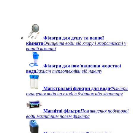
Фільтри для душу та ванної
кімнати
Очищення води від хлору і жорсткості у
ванній кімнаті
Фільтри для пом'якшення жорсткої
води
Захист теплотехніки від накипу
Магістральні фільтри для води
Фільтри
очищення води на вході в будинок або квартиру
Магнітні фільтри
Пом'якшення побутової
води магнітним полем фільтра