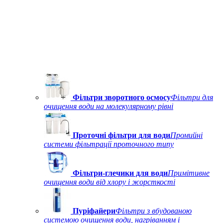
Фільтри зворотного осмосу
Фільтри для
очищення води на молекулярному рівні
Проточні фільтри для води
Промийні
системи фільтрації проточного типу
Фільтри-глечики для води
Примітивне
очищення води від хлору і жорсткості
Пуріфайери
Фільтри з вбудованою
системою очищення води, нагріванням і