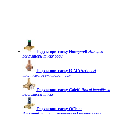
Редуктори тиску Honeywell
Німецькі
регулятори тиску води
Редуктори тиску ICMA
Недорогі
італійські регулятори тиску
Редуктори тиску Caleffi
Якісні італійські
регулятори тиску
Редуктори тиску Officine
Rigamonti
Запірна арматура від італійського