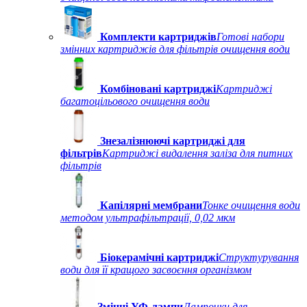
Комплекти картриджів
Готові набори
змінних картриджів для фільтрів очищення води
Комбіновані картриджі
Картриджі
багатоцільового очищення води
Знезалізнюючі картриджі для
фільтрів
Картриджі видалення заліза для питних
фільтрів
Капілярні мембрани
Тонке очищення води
методом ультрафільтрації, 0,02 мкм
Біокерамічні картриджі
Структурування
води для її кращого засвоєння організмом
Змінні УФ-лампи
Лампочки для