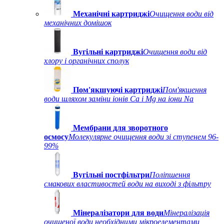
Механічні картриджі
Очищення води від
механічних домішок
Вугільні картриджі
Очищення води від
хлору і органічних сполук
Пом'якшуючі картриджі
Пом'якшення
води шляхом заміни іонів Ca і Mg на іони Na
Мембрани для зворотного
осмосу
Молекулярне очищення води зі ступенем 96-
99%
Вугільні постфільтри
Поліпшення
смакових властивостей води на виході з фільтру
Мінералізатори для води
Мінералізація
очищеної води необхідними мікроелементами