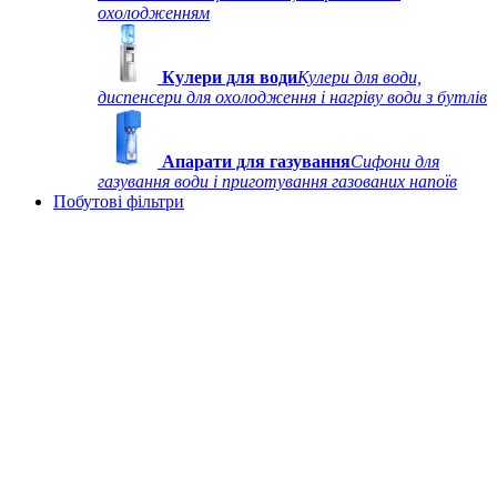
охолодженням
Кулери для води
Кулери для води,
диспенсери для охолодження і нагріву води з бутлів
Апарати для газування
Сифони для
газування води і приготування газованих напоїв
Побутові фільтри