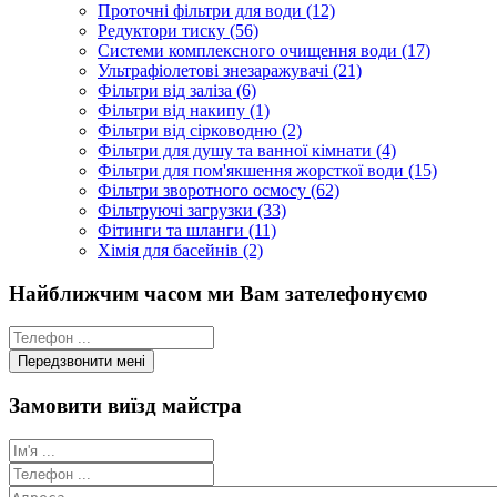
Проточні фільтри для води (12)
Редуктори тиску (56)
Системи комплексного очищення води (17)
Ультрафіолетові знезаражувачі (21)
Фільтри від заліза (6)
Фільтри від накипу (1)
Фільтри від сірководню (2)
Фільтри для душу та ванної кімнати (4)
Фільтри для пом'якшення жорсткої води (15)
Фільтри зворотного осмосу (62)
Фільтруючі загрузки (33)
Фітинги та шланги (11)
Хімія для басейнів (2)
Найближчим часом ми Вам зателефонуємо
Замовити виїзд майстра