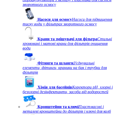
зворотного осмосу
Насоси для осмосу
Насоси для підвищення
тиску води у фільтрах зворотного осмосу
Крани та змішувачі для фільтра
Стильні
хромовані і матові крани для фільтрів очищення
води
Фітинги та шланги
З'єднувальні
елементи, фітинги, краники на бак і трубки для
фільтрів
Хімія для басейнів
Коректори рН, хлорні і
безхлорні дезінфектанти, засоби від водоростей
Кронштейни та ключі
Пластмасові і
металеві кронштейни до фільтрів і ключі для колб