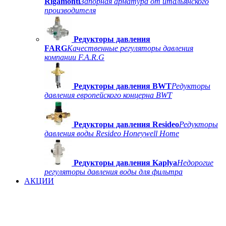
Rigamonti
Запорная арматура от итальянского
производителя
Редукторы давления
FARG
Качественные регуляторы давления
компании F.A.R.G
Редукторы давления BWT
Редукторы
давления европейского концерна BWT
Редукторы давления Resideo
Редукторы
давления воды Resideo Honeywell Home
Редукторы давления Kaplya
Недорогие
регуляторы давления воды для фильтра
АКЦИИ