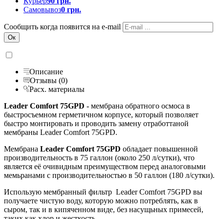
Курьер
90 грн.
Самовывоз
0 грн.
Сообщить когда появится на e-mail
Описание
Отзывы (0)
Расх. материалы
Leader Comfort 75GPD -
мембрана обратного осмоса в
быстросъемном герметичном корпусе, который позволяет
быстро монтировать и проводить замену отработтаной
мембраны Leader Comfort 75GPD.
Мембрана
Leader Comfort 75GPD
обладает повышенной
производительность в 75 галлон (около 250 л/сутки), что
является её очивидным преимуществом перед аналоговыми
мемьранами с производительностью в 50 галлон (180 л/сутки).
Использую мембранный фильтр Leader Comfort 75GPD вы
получаете чистую воду, которую можно потреблять, как в
сыром, так и в кипяченном виде, без насущьных примесей,
таких как хлор и жесткость.