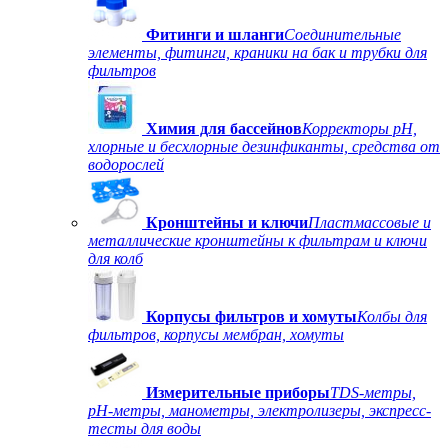
Фитинги и шланги
Соединительные
элементы, фитинги, краники на бак и трубки для
фильтров
Химия для бассейнов
Корректоры рН,
хлорные и бесхлорные дезинфиканты, средства от
водорослей
Кронштейны и ключи
Пластмассовые и
металлические кронштейны к фильтрам и ключи
для колб
Корпусы фильтров и хомуты
Колбы для
фильтров, корпусы мембран, хомуты
Измерительные приборы
TDS-метры,
рН-метры, манометры, электролизеры, экспресс-
тесты для воды