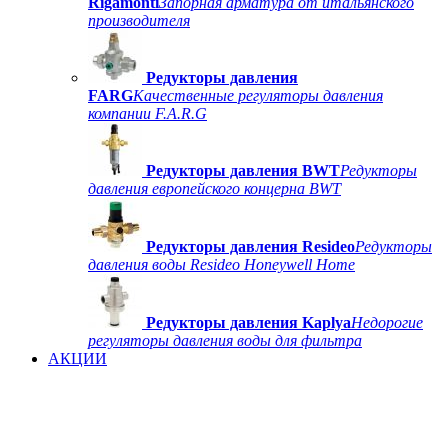
Rigamonti
Запорная арматура от итальянского
производителя
Редукторы давления
FARG
Качественные регуляторы давления
компании F.A.R.G
Редукторы давления BWT
Редукторы
давления европейского концерна BWT
Редукторы давления Resideo
Редукторы
давления воды Resideo Honeywell Home
Редукторы давления Kaplya
Недорогие
регуляторы давления воды для фильтра
АКЦИИ