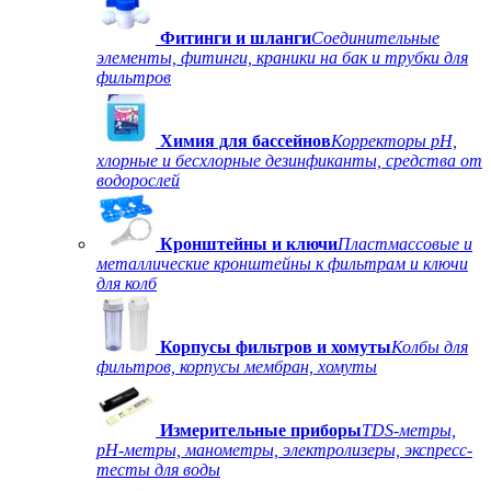
Фитинги и шланги
Соединительные
элементы, фитинги, краники на бак и трубки для
фильтров
Химия для бассейнов
Корректоры рН,
хлорные и бесхлорные дезинфиканты, средства от
водорослей
Кронштейны и ключи
Пластмассовые и
металлические кронштейны к фильтрам и ключи
для колб
Корпусы фильтров и хомуты
Колбы для
фильтров, корпусы мембран, хомуты
Измерительные приборы
TDS-метры,
рН-метры, манометры, электролизеры, экспресс-
тесты для воды