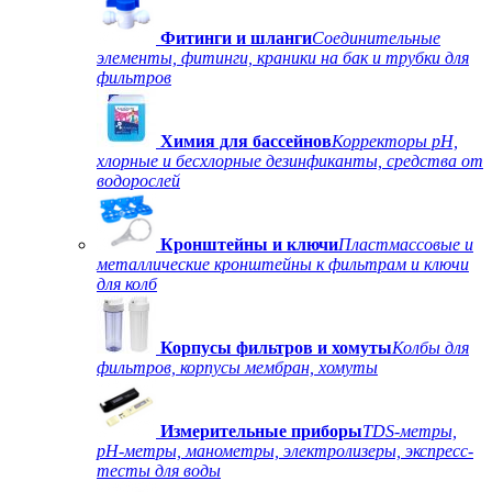
Фитинги и шланги
Соединительные
элементы, фитинги, краники на бак и трубки для
фильтров
Химия для бассейнов
Корректоры рН,
хлорные и бесхлорные дезинфиканты, средства от
водорослей
Кронштейны и ключи
Пластмассовые и
металлические кронштейны к фильтрам и ключи
для колб
Корпусы фильтров и хомуты
Колбы для
фильтров, корпусы мембран, хомуты
Измерительные приборы
TDS-метры,
рН-метры, манометры, электролизеры, экспресс-
тесты для воды