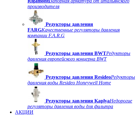
Rigamonti
Запорная арматура от итальянского
производителя
Редукторы давления
FARG
Качественные регуляторы давления
компании F.A.R.G
Редукторы давления BWT
Редукторы
давления европейского концерна BWT
Редукторы давления Resideo
Редукторы
давления воды Resideo Honeywell Home
Редукторы давления Kaplya
Недорогие
регуляторы давления воды для фильтра
АКЦИИ