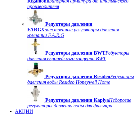
Rigamonti
Запорная арматура от итальянского
производителя
Редукторы давления
FARG
Качественные регуляторы давления
компании F.A.R.G
Редукторы давления BWT
Редукторы
давления европейского концерна BWT
Редукторы давления Resideo
Редукторы
давления воды Resideo Honeywell Home
Редукторы давления Kaplya
Недорогие
регуляторы давления воды для фильтра
АКЦИИ