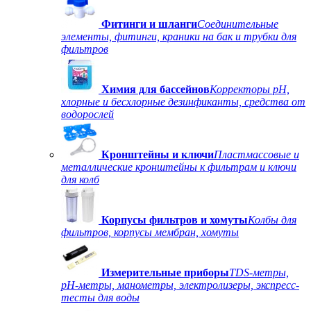
Фитинги и шланги
Соединительные
элементы, фитинги, краники на бак и трубки для
фильтров
Химия для бассейнов
Корректоры рН,
хлорные и бесхлорные дезинфиканты, средства от
водорослей
Кронштейны и ключи
Пластмассовые и
металлические кронштейны к фильтрам и ключи
для колб
Корпусы фильтров и хомуты
Колбы для
фильтров, корпусы мембран, хомуты
Измерительные приборы
TDS-метры,
рН-метры, манометры, электролизеры, экспресс-
тесты для воды