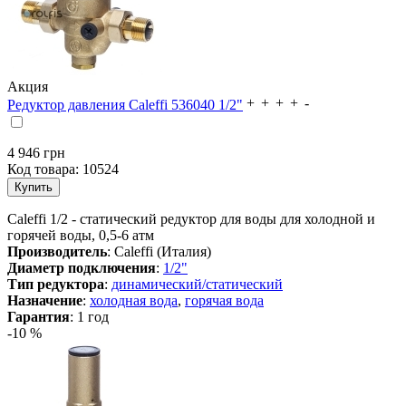
Акция
Редуктор давления Caleffi 536040 1/2"
4 946 грн
Код товара:
10524
Caleffi 1/2 - статический редуктор для воды для холодной и
горячей воды, 0,5-6 атм
Производитель
: Caleffi (Италия)
Диаметр подключения
:
1/2"
Тип редуктора
:
динамический/статический
Назначение
:
холодная вода
,
горячая вода
Гарантия
: 1 год
-10 %