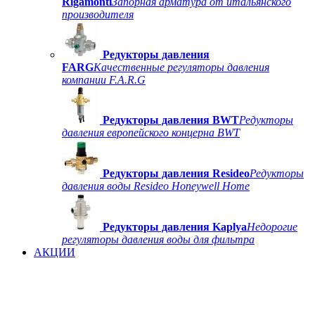
Rigamonti
Запорная арматура от итальянского
производителя
Редукторы давления
FARG
Качественные регуляторы давления
компании F.A.R.G
Редукторы давления BWT
Редукторы
давления европейского концерна BWT
Редукторы давления Resideo
Редукторы
давления воды Resideo Honeywell Home
Редукторы давления Kaplya
Недорогие
регуляторы давления воды для фильтра
АКЦИИ