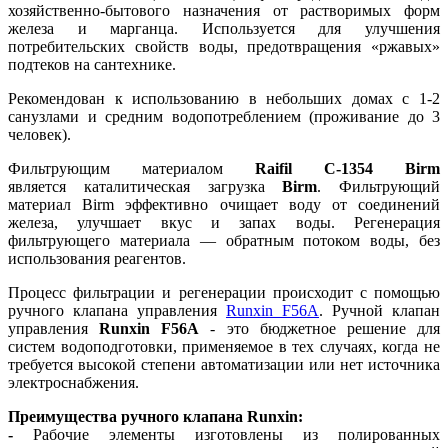
хозяйственно-бытового назначения от растворимых форм
железа и марганца. Используется для улучшения
потребительских свойств воды, предотвращения «ржавых»
подтеков на сантехнике.
Рекомендован к использованию в
небольших домах с 1-2
санузлами и средним водопотреблением (проживание до 3
человек).
Фильтрующим материалом
Raifil С-1354 Birm
является каталитическая загрузка
Birm
. Фильтрующий
материал Birm эффективно очищает воду от соединений
железа, улучшает вкус и запах воды. Регенерация
фильтрующего материала — обратным потоком воды, без
использования реагентов.
Процесс фильтрации и регенерации происходит с помощью
ручного клапана управления
Runxin F56A
.
Ручной клапан
управления
Runxin F56A
- это б
юджетное решение для
систем водоподготовки, применяемое в тех случаях, когда не
требуется высокой степени автоматизации или нет источника
электроснабжения.
Преимущества ручного клапана
Runxin:
-
Рабочие элементы изготовлены из полированных