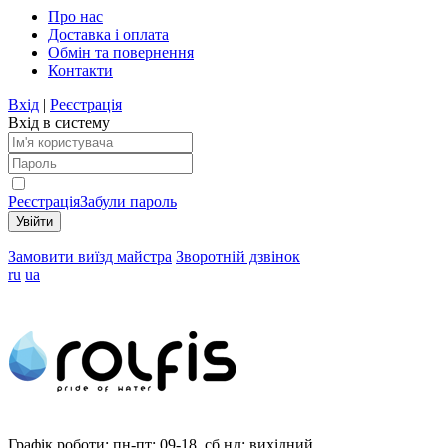
Про нас
Доставка і оплата
Обмін та повернення
Контакти
Вхід
|
Реєстрація
Вхід в систему
Реєстрація
Забули пароль
Замовити виїзд майстра
Зворотній дзвінок
ru
ua
Графік роботи:
пн-пт: 09-18, сб,нд: вихідний