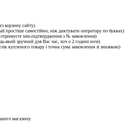
ез корзину сайту)
ail простіше самостійно, ніж диктувати оператору по буквах)
отримуєте sms-підтвердження з № замовлення)
ь-який зручний для Вас час, хоч о 2 годині ночі)
лік купленого товару і точна сума замовлення зі знижкою)
ашого магазину