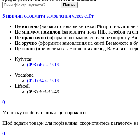
5 причин
оформити замовлення через сайт
Це вигідно
(на багато товарів знижка 8% при покупці чер
Це мінімум помилок
(заповнити поля ПІБ, телефон та em
Це практично
(оформивши замовлення через корзину Ви 
Це зручно
(оформити замовлення на сайті Ви можете в буд
Це точно
(при великих замовленнях перед Вами весь пере
Kyivstar
(098) 461-19-19
Vodafone
(050) 345-19-19
Lifecell
(093) 303-35-49
0
У списку порівнянь поки що порожньо
Щоб додати товари для порівняння, скористайтесь каталогом н
0