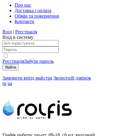
Про нас
Доставка і оплата
Обмін та повернення
Контакти
Вхід
|
Реєстрація
Вхід в систему
Реєстрація
Забули пароль
Замовити виїзд майстра
Зворотній дзвінок
ru
ua
Графік роботи:
пн-пт: 09-18, сб,нд: вихідний