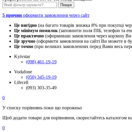
5 причин
оформити замовлення через сайт
Це вигідно
(на багато товарів знижка 8% при покупці чер
Це мінімум помилок
(заповнити поля ПІБ, телефон та em
Це практично
(оформивши замовлення через корзину Ви 
Це зручно
(оформити замовлення на сайті Ви можете в буд
Це точно
(при великих замовленнях перед Вами весь пере
Kyivstar
(098) 461-19-19
Vodafone
(050) 345-19-19
Lifecell
(093) 303-35-49
0
У списку порівнянь поки що порожньо
Щоб додати товари для порівняння, скористайтесь каталогом н
0