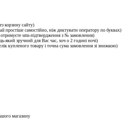
ез корзину сайту)
ail простіше самостійно, ніж диктувати оператору по буквах)
отримуєте sms-підтвердження з № замовлення)
ь-який зручний для Вас час, хоч о 2 годині ночі)
лік купленого товару і точна сума замовлення зі знижкою)
ашого магазину