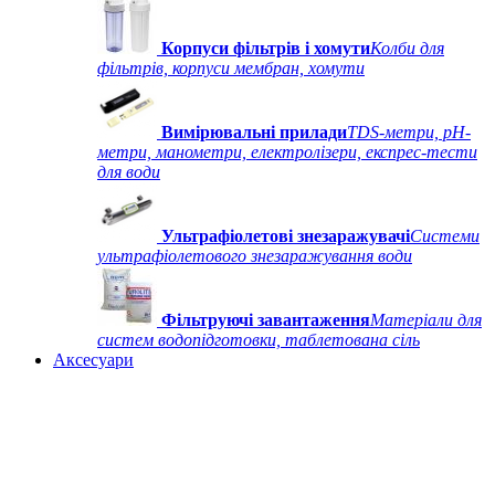
Корпуси фільтрів і хомути
Колби для
фільтрів, корпуси мембран, хомути
Вимірювальні прилади
TDS-метри, рН-
метри, манометри, електролізери, експрес-тести
для води
Ультрафіолетові знезаражувачі
Системи
ультрафіолетового знезаражування води
Фільтруючі завантаження
Матеріали для
систем водопідготовки, таблетована сіль
Аксесуари