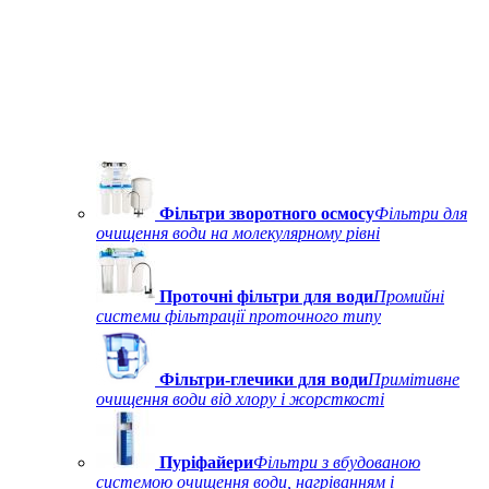
Фільтри зворотного осмосу
Фільтри для
очищення води на молекулярному рівні
Проточні фільтри для води
Промийні
системи фільтрації проточного типу
Фільтри-глечики для води
Примітивне
очищення води від хлору і жорсткості
Пуріфайери
Фільтри з вбудованою
системою очищення води, нагріванням і