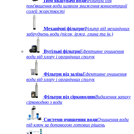
Пом'якшувачі води
Фільтри для
пом'якшення води шляхом зниження концентрації
солей жорсткості
Механічні фільтри
Фільтр від механічних
забруднень води (пісок, іржа, глина та ін.)
Вугільні фільтри
Ефективне очищення
води від хлору і органічних сполук
Фільтри від заліза
Ефективне очищення
води від хлору і органічних сполук
Фільтри від сірководню
Видалення запаху
сірководню з води
Системи очищення води
Очищення води
під ключ за допомогою готових рішень