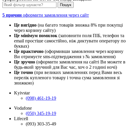
5 причин
оформити замовлення через сайт
Це вигідно
(на багато товарів знижка 8% при покупці
через корзину сайту)
Це мінімум помилок
(заповнити поля ПІБ, телефон та
email простіше самостійно, ніж диктувати оператору по
буквах)
Це практично
(оформивши замовлення через корзину
Ви отримуєте sms-підтвердження з № замовлення)
Це зручно
(оформити замовлення на сайті Ви можете в
будь-який зручний для Вас час, хоч о 2 годині ночі)
Це точно
(при великих замовленнях перед Вами весь
перелік купленого товару і точна сума замовлення зі
знижкою)
Kyivstar
(098) 461-19-19
Vodafone
(050) 345-19-19
Lifecell
(093) 303-35-49