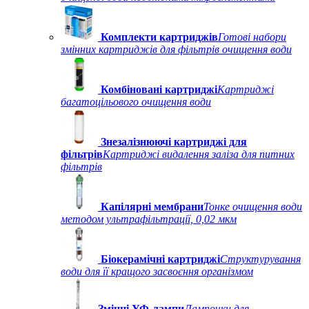
Комплекти картриджів
Готові набори
змінних картриджів для фільтрів очищення води
Комбіновані картриджі
Картриджі
багатоцільового очищення води
Знезалізнюючі картриджі для
фільтрів
Картриджі видалення заліза для питних
фільтрів
Капілярні мембрани
Тонке очищення води
методом ультрафільтрації, 0,02 мкм
Біокерамічні картриджі
Структурування
води для її кращого засвоєння організмом
Змінні УФ-лампи
Лампочки для