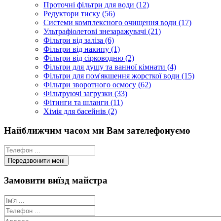
Проточні фільтри для води (12)
Редуктори тиску (56)
Системи комплексного очищення води (17)
Ультрафіолетові знезаражувачі (21)
Фільтри від заліза (6)
Фільтри від накипу (1)
Фільтри від сірководню (2)
Фільтри для душу та ванної кімнати (4)
Фільтри для пом'якшення жорсткої води (15)
Фільтри зворотного осмосу (62)
Фільтруючі загрузки (33)
Фітинги та шланги (11)
Хімія для басейнів (2)
Найближчим часом ми Вам зателефонуємо
Замовити виїзд майстра