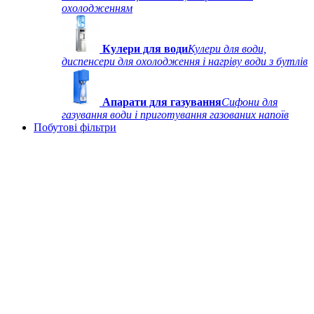
охолодженням
Кулери для води
Кулери для води,
диспенсери для охолодження і нагріву води з бутлів
Апарати для газування
Сифони для
газування води і приготування газованих напоїв
Побутові фільтри