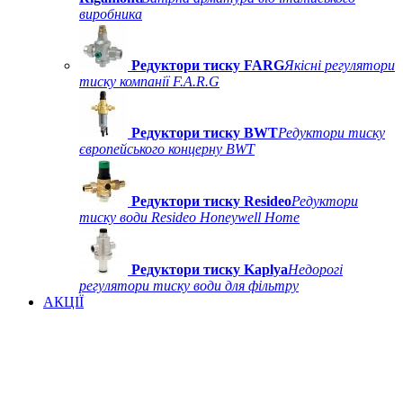
виробника
Редуктори тиску FARG
Якісні регулятори
тиску компанії F.A.R.G
Редуктори тиску BWT
Редуктори тиску
європейського концерну BWT
Редуктори тиску Resideo
Редуктори
тиску води Resideo Honeywell Home
Редуктори тиску Kaplya
Недорогі
регулятори тиску води для фільтру
АКЦІЇ