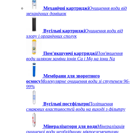
Механічні картриджі
Очищення води від
механічних домішок
Вугільні картриджі
Очищення води від
хлору і органічних сполук
Пом'якшуючі картриджі
Пом'якшення
води шляхом заміни іонів Ca і Mg на іони Na
Мембрани для зворотного
осмосу
Молекулярне очищення води зі ступенем 96-
99%
Вугільні постфільтри
Поліпшення
смакових властивостей води на виході з фільтру
Мінералізатори для води
Мінералізація
очищеної води необхідними мікроелементами