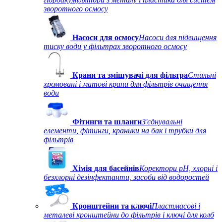
зворотного осмосу
Насоси для осмосу
Насоси для підвищення
тиску води у фільтрах зворотного осмосу
Крани та змішувачі для фільтра
Стильні
хромовані і матові крани для фільтрів очищення
води
Фітинги та шланги
З'єднувальні
елементи, фітинги, краники на бак і трубки для
фільтрів
Хімія для басейнів
Коректори рН, хлорні і
безхлорні дезінфектанти, засоби від водоростей
Кронштейни та ключі
Пластмасові і
металеві кронштейни до фільтрів і ключі для колб