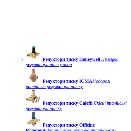
Редуктори тиску Honeywell
Німецькі
регулятори тиску води
Редуктори тиску ICMA
Недорогі
італійські регулятори тиску
Редуктори тиску Caleffi
Якісні італійські
регулятори тиску
Редуктори тиску Officine
Rigamonti
Запірна арматура від італійського