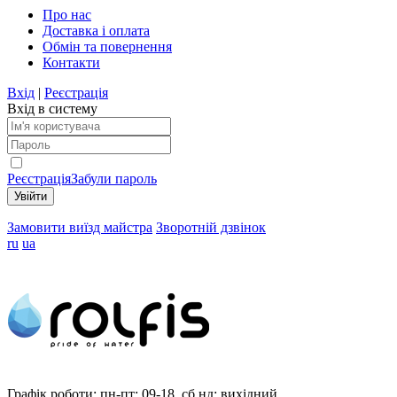
Про нас
Доставка і оплата
Обмін та повернення
Контакти
Вхід
|
Реєстрація
Вхід в систему
Реєстрація
Забули пароль
Замовити виїзд майстра
Зворотній дзвінок
ru
ua
Графік роботи:
пн-пт: 09-18, сб,нд: вихідний