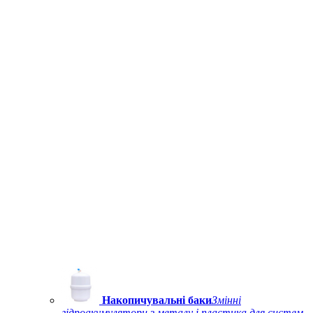
Накопичувальні баки
Змінні
гідроакумулятори з металу і пластика для систем