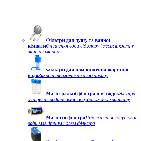
Фільтри для душу та ванної
кімнати
Очищення води від хлору і жорсткості у
ванній кімнаті
Фільтри для пом'якшення жорсткої
води
Захист теплотехніки від накипу
Магістральні фільтри для води
Фільтри
очищення води на вході в будинок або квартиру
Магнітні фільтри
Пом'якшення побутової
води магнітним полем фільтра