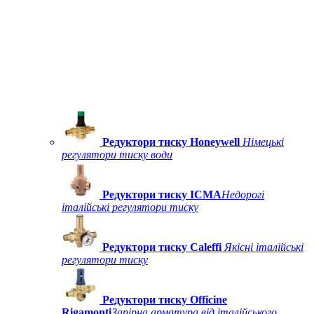
Редуктори тиску Honeywell
Німецькі
регулятори тиску води
Редуктори тиску ICMA
Недорогі
італійські регулятори тиску
Редуктори тиску Caleffi
Якісні італійські
регулятори тиску
Редуктори тиску Officine
Rigamonti
Запірна арматура від італійського