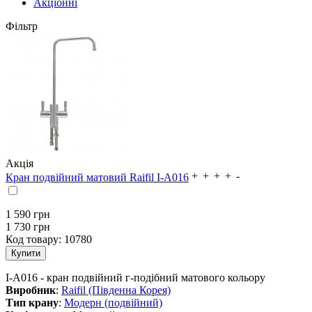
Акціонні
Фільтр
Акція
Кран подвійний матовий Raifil I-A016
1 590
грн
1 730 грн
Код товару:
10780
I-A016 - кран подвійний г-подібний матового кольору
Виробник
:
Raifil (Південна Корея)
Тип крану
:
Модерн (подвійний)