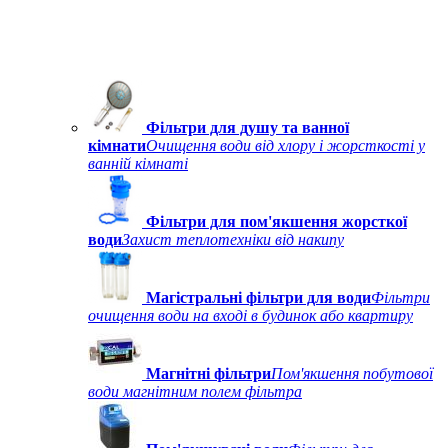
Фільтри для душу та ванної
кімнати
Очищення води від хлору і жорсткості у
ванній кімнаті
Фільтри для пом'якшення жорсткої
води
Захист теплотехніки від накипу
Магістральні фільтри для води
Фільтри
очищення води на вході в будинок або квартиру
Магнітні фільтри
Пом'якшення побутової
води магнітним полем фільтра