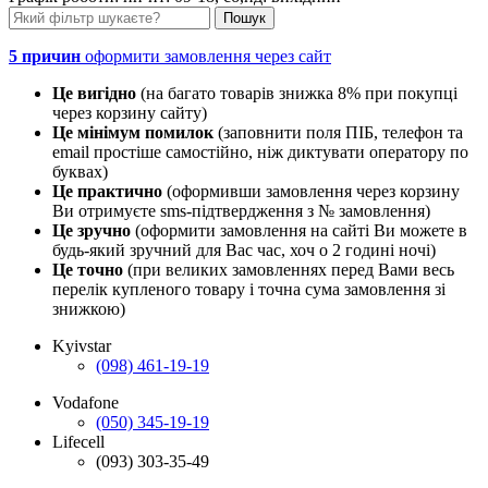
5 причин
оформити замовлення через сайт
Це вигідно
(на багато товарів знижка 8% при покупці
через корзину сайту)
Це мінімум помилок
(заповнити поля ПІБ, телефон та
email простіше самостійно, ніж диктувати оператору по
буквах)
Це практично
(оформивши замовлення через корзину
Ви отримуєте sms-підтвердження з № замовлення)
Це зручно
(оформити замовлення на сайті Ви можете в
будь-який зручний для Вас час, хоч о 2 годині ночі)
Це точно
(при великих замовленнях перед Вами весь
перелік купленого товару і точна сума замовлення зі
знижкою)
Kyivstar
(098) 461-19-19
Vodafone
(050) 345-19-19
Lifecell
(093) 303-35-49