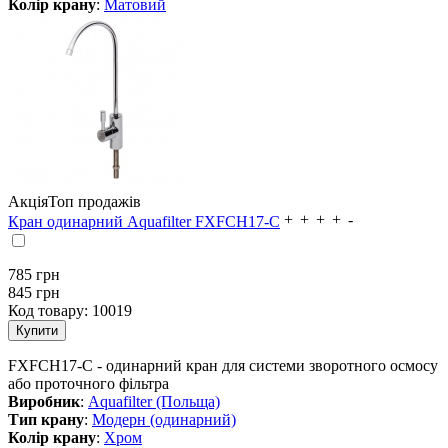
Колір крану
:
Матовий
Акція
Топ продажів
Кран одинарний Aquafilter FXFCH17-С
785
грн
845 грн
Код товару:
10019
FXFCH17-С - одинарний кран для системи зворотного осмосу
або проточного фільтра
Виробник
:
Aquafilter (Польща)
Тип крану
:
Модерн (одинарний)
Колір крану
:
Хром