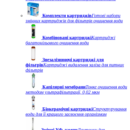
Комплекти картриджів
Готові набори
змінних картриджів для фільтрів очищення води
Комбіновані картриджі
Картриджі
багатоцільового очищення води
Знезалізнюючі картриджі для
фільтрів
Картриджі видалення заліза для питних
фільтрів
Капілярні мембрани
Тонке очищення води
методом ультрафільтрації, 0,02 мкм
Біокерамічні картриджі
Структурування
води для її кращого засвоєння організмом
Змінні УФ-лампи
Лампочки для