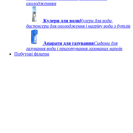
охолодженням
Кулери для води
Кулери для води,
диспенсери для охолодження і нагріву води з бутлів
Апарати для газування
Сифони для
газування води і приготування газованих напоїв
Побутові фільтри