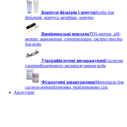
Корпуси фільтрів і хомути
Колби для
фільтрів, корпуси мембран, хомути
Вимірювальні прилади
TDS-метри, рН-
метри, манометри, електролізери, експрес-тести
для води
Ультрафіолетові знезаражувачі
Системи
ультрафіолетового знезаражування води
Фільтруючі завантаження
Матеріали для
систем водопідготовки, таблетована сіль
Аксесуари