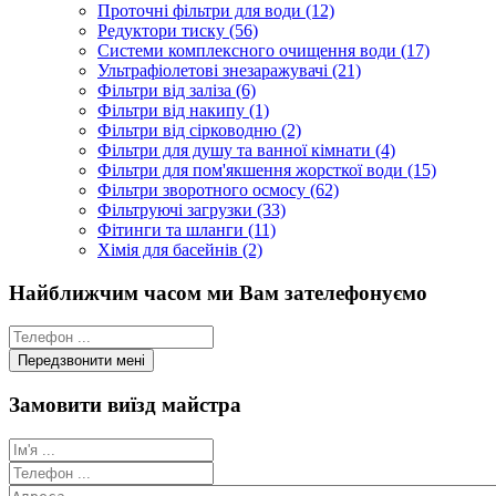
Проточні фільтри для води (12)
Редуктори тиску (56)
Системи комплексного очищення води (17)
Ультрафіолетові знезаражувачі (21)
Фільтри від заліза (6)
Фільтри від накипу (1)
Фільтри від сірководню (2)
Фільтри для душу та ванної кімнати (4)
Фільтри для пом'якшення жорсткої води (15)
Фільтри зворотного осмосу (62)
Фільтруючі загрузки (33)
Фітинги та шланги (11)
Хімія для басейнів (2)
Найближчим часом ми Вам зателефонуємо
Замовити виїзд майстра