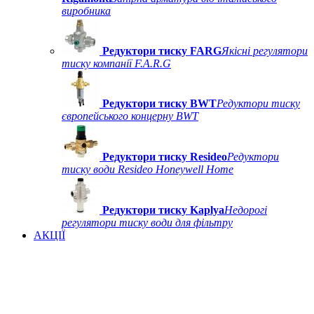
виробника
Редуктори тиску FARG
Якісні регулятори
тиску компанії F.A.R.G
Редуктори тиску BWT
Редуктори тиску
європейського концерну BWT
Редуктори тиску Resideo
Редуктори
тиску води Resideo Honeywell Home
Редуктори тиску Kaplya
Недорогі
регулятори тиску води для фільтру
АКЦІЇ