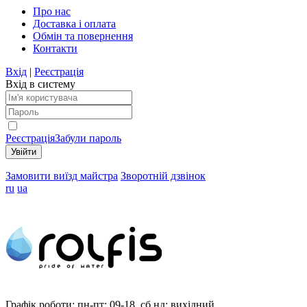
Про нас
Доставка і оплата
Обмін та повернення
Контакти
Вхід
|
Реєстрація
Вхід в систему
Реєстрація
Забули пароль
Замовити виїзд майстра
Зворотній дзвінок
ru
ua
Графік роботи:
пн-пт: 09-18, сб,нд: вихідний