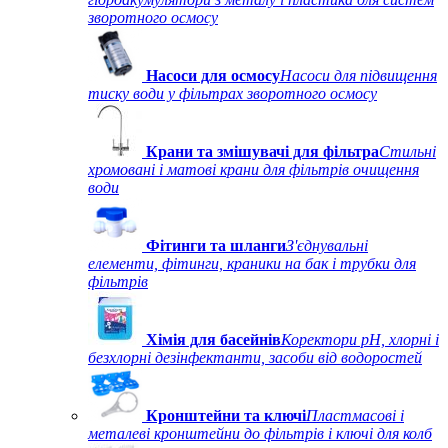
зворотного осмосу
Насоси для осмосу
Насоси для підвищення
тиску води у фільтрах зворотного осмосу
Крани та змішувачі для фільтра
Стильні
хромовані і матові крани для фільтрів очищення
води
Фітинги та шланги
З'єднувальні
елементи, фітинги, краники на бак і трубки для
фільтрів
Хімія для басейнів
Коректори рН, хлорні і
безхлорні дезінфектанти, засоби від водоростей
Кронштейни та ключі
Пластмасові і
металеві кронштейни до фільтрів і ключі для колб