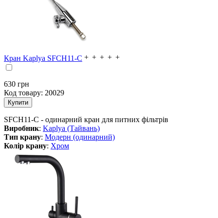
Кран Kaplya SFCH11-C
630
грн
Код товару:
20029
SFCH11-C - одинарний кран для питних фільтрів
Виробник
:
Kaplya (Тайвань)
Тип крану
:
Модерн (одинарний)
Колір крану
:
Хром