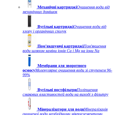
Механічні картриджі
Очищення води від
механічних домішок
Вугільні картриджі
Очищення води від
хлору і органічних сполук
Пом'якшуючі картриджі
Пом'якшення
води шляхом заміни іонів Ca і Mg на іони Na
Мембрани для зворотного
осмосу
Молекулярне очищення води зі ступенем 96-
99%
Вугільні постфільтри
Поліпшення
смакових властивостей води на виході з фільтру
Мінералізатори для води
Мінералізація
очищеної води необхідними мікроелементами