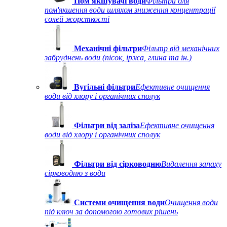
Пом'якшувачі води
Фільтри для
пом'якшення води шляхом зниження концентрації
солей жорсткості
Механічні фільтри
Фільтр від механічних
забруднень води (пісок, іржа, глина та ін.)
Вугільні фільтри
Ефективне очищення
води від хлору і органічних сполук
Фільтри від заліза
Ефективне очищення
води від хлору і органічних сполук
Фільтри від сірководню
Видалення запаху
сірководню з води
Системи очищення води
Очищення води
під ключ за допомогою готових рішень