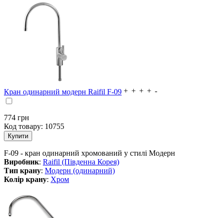
Кран одинарний модерн Raifil F-09
774
грн
Код товару:
10755
F-09 - кран одинарний хромований у стилі Модерн
Виробник
:
Raifil (Південна Корея)
Тип крану
:
Модерн (одинарний)
Колір крану
:
Хром