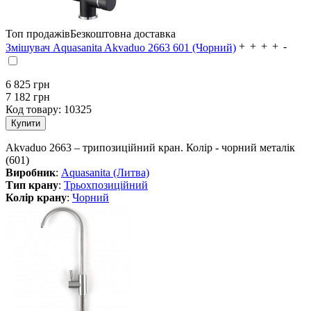
Топ продажів
Безкоштовна доставка
Змішувач Aquasanita Akvaduo 2663 601 (Чорний)
6 825
грн
7 182 грн
Код товару:
10325
Akvaduo 2663 – трипозиційний кран. Колір - чорний металік
(601)
Виробник
:
Aquasanita (Литва)
Тип крану
:
Трьохпозиційний
Колір крану
:
Чорний