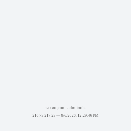
захищено
adm.tools
216.73.217.23 —
8/6/2026, 12:29:46 PM