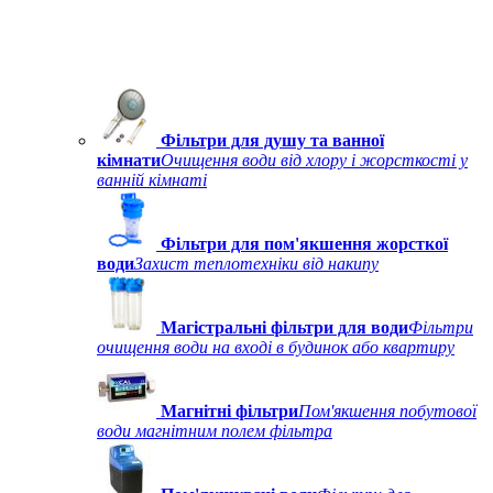
Фільтри для душу та ванної
кімнати
Очищення води від хлору і жорсткості у
ванній кімнаті
Фільтри для пом'якшення жорсткої
води
Захист теплотехніки від накипу
Магістральні фільтри для води
Фільтри
очищення води на вході в будинок або квартиру
Магнітні фільтри
Пом'якшення побутової
води магнітним полем фільтра