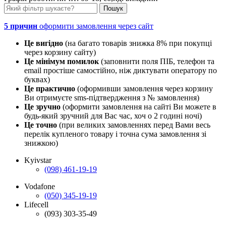
5 причин
оформити замовлення через сайт
Це вигідно
(на багато товарів знижка 8% при покупці
через корзину сайту)
Це мінімум помилок
(заповнити поля ПІБ, телефон та
email простіше самостійно, ніж диктувати оператору по
буквах)
Це практично
(оформивши замовлення через корзину
Ви отримуєте sms-підтвердження з № замовлення)
Це зручно
(оформити замовлення на сайті Ви можете в
будь-який зручний для Вас час, хоч о 2 годині ночі)
Це точно
(при великих замовленнях перед Вами весь
перелік купленого товару і точна сума замовлення зі
знижкою)
Kyivstar
(098) 461-19-19
Vodafone
(050) 345-19-19
Lifecell
(093) 303-35-49