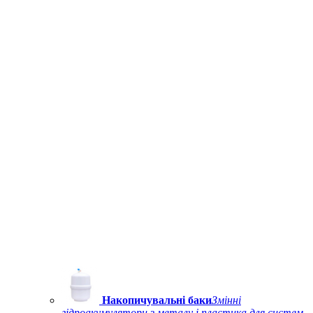
Накопичувальні баки
Змінні
гідроакумулятори з металу і пластика для систем