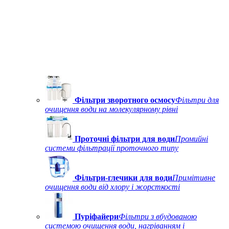
Фільтри зворотного осмосу
Фільтри для
очищення води на молекулярному рівні
Проточні фільтри для води
Промийні
системи фільтрації проточного типу
Фільтри-глечики для води
Примітивне
очищення води від хлору і жорсткості
Пуріфайери
Фільтри з вбудованою
системою очищення води, нагріванням і