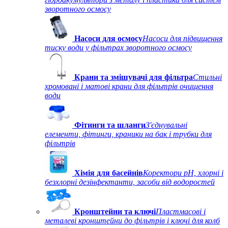
зворотного осмосу
Насоси для осмосу
Насоси для підвищення
тиску води у фільтрах зворотного осмосу
Крани та змішувачі для фільтра
Стильні
хромовані і матові крани для фільтрів очищення
води
Фітинги та шланги
З'єднувальні
елементи, фітинги, краники на бак і трубки для
фільтрів
Хімія для басейнів
Коректори рН, хлорні і
безхлорні дезінфектанти, засоби від водоростей
Кронштейни та ключі
Пластмасові і
металеві кронштейни до фільтрів і ключі для колб