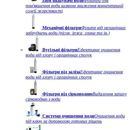
Пом'якшувачі води
Фільтри для
пом'якшення води шляхом зниження концентрації
солей жорсткості
Механічні фільтри
Фільтр від механічних
забруднень води (пісок, іржа, глина та ін.)
Вугільні фільтри
Ефективне очищення
води від хлору і органічних сполук
Фільтри від заліза
Ефективне очищення
води від хлору і органічних сполук
Фільтри від сірководню
Видалення запаху
сірководню з води
Системи очищення води
Очищення води
під ключ за допомогою готових рішень