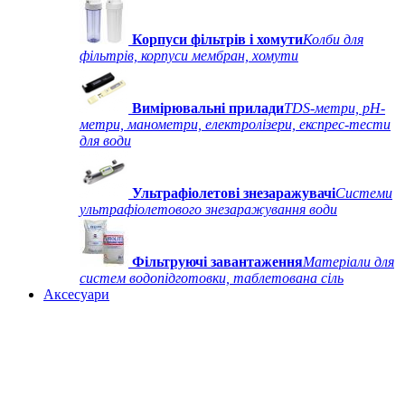
Корпуси фільтрів і хомути
Колби для
фільтрів, корпуси мембран, хомути
Вимірювальні прилади
TDS-метри, рН-
метри, манометри, електролізери, експрес-тести
для води
Ультрафіолетові знезаражувачі
Системи
ультрафіолетового знезаражування води
Фільтруючі завантаження
Матеріали для
систем водопідготовки, таблетована сіль
Аксесуари