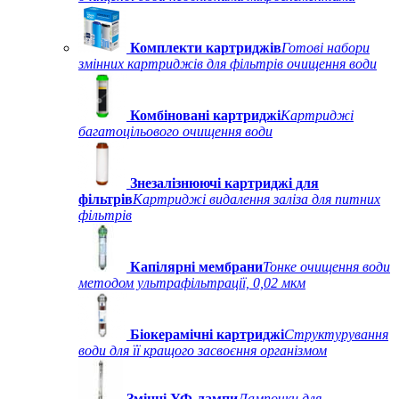
Комплекти картриджів
Готові набори
змінних картриджів для фільтрів очищення води
Комбіновані картриджі
Картриджі
багатоцільового очищення води
Знезалізнюючі картриджі для
фільтрів
Картриджі видалення заліза для питних
фільтрів
Капілярні мембрани
Тонке очищення води
методом ультрафільтрації, 0,02 мкм
Біокерамічні картриджі
Структурування
води для її кращого засвоєння організмом
Змінні УФ-лампи
Лампочки для