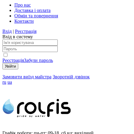
Про нас
Доставка і оплата
Обмін та повернення
Контакти
Вхід
|
Реєстрація
Вхід в систему
Реєстрація
Забули пароль
Замовити виїзд майстра
Зворотній дзвінок
ru
ua
Графік роботи:
пн-пт: 09-18, сб,нд: вихідний