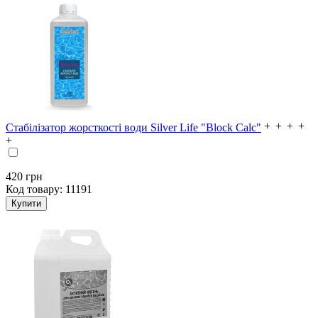
Стабілізатор жорсткості води Silver Life "Block Calc"
420
грн
Код товару:
11191