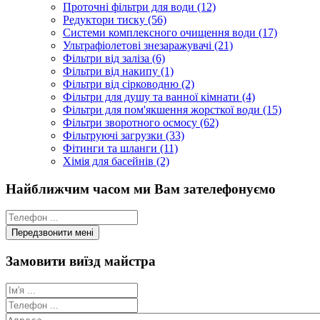
Проточні фільтри для води (12)
Редуктори тиску (56)
Системи комплексного очищення води (17)
Ультрафіолетові знезаражувачі (21)
Фільтри від заліза (6)
Фільтри від накипу (1)
Фільтри від сірководню (2)
Фільтри для душу та ванної кімнати (4)
Фільтри для пом'якшення жорсткої води (15)
Фільтри зворотного осмосу (62)
Фільтруючі загрузки (33)
Фітинги та шланги (11)
Хімія для басейнів (2)
Найближчим часом ми Вам зателефонуємо
Замовити виїзд майстра