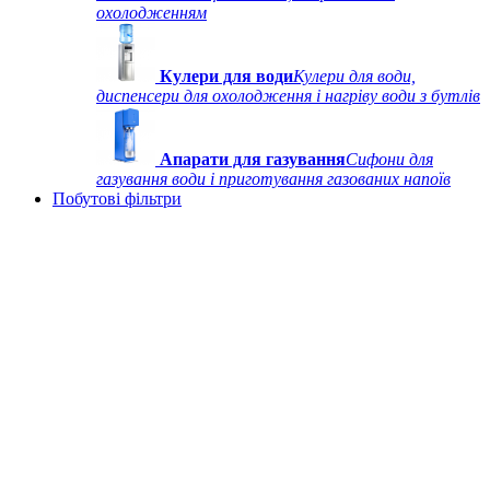
охолодженням
Кулери для води
Кулери для води,
диспенсери для охолодження і нагріву води з бутлів
Апарати для газування
Сифони для
газування води і приготування газованих напоїв
Побутові фільтри