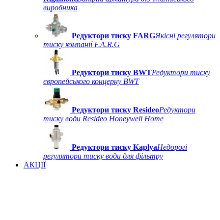
виробника
Редуктори тиску FARG
Якісні регулятори
тиску компанії F.A.R.G
Редуктори тиску BWT
Редуктори тиску
європейського концерну BWT
Редуктори тиску Resideo
Редуктори
тиску води Resideo Honeywell Home
Редуктори тиску Kaplya
Недорогі
регулятори тиску води для фільтру
АКЦІЇ