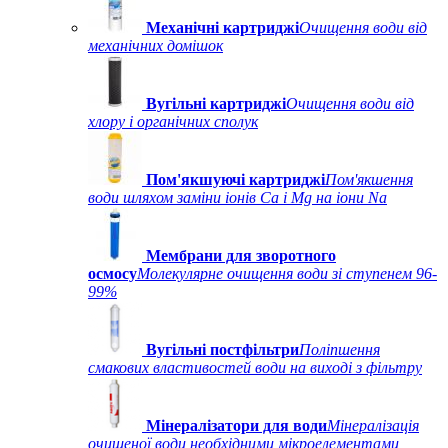
Механічні картриджі
Очищення води від
механічних домішок
Вугільні картриджі
Очищення води від
хлору і органічних сполук
Пом'якшуючі картриджі
Пом'якшення
води шляхом заміни іонів Ca і Mg на іони Na
Мембрани для зворотного
осмосу
Молекулярне очищення води зі ступенем 96-
99%
Вугільні постфільтри
Поліпшення
смакових властивостей води на виході з фільтру
Мінералізатори для води
Мінералізація
очищеної води необхідними мікроелементами