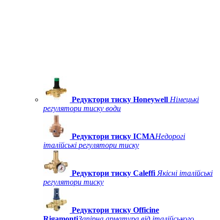
Редуктори тиску Honeywell
Німецькі
регулятори тиску води
Редуктори тиску ICMA
Недорогі
італійські регулятори тиску
Редуктори тиску Caleffi
Якісні італійські
регулятори тиску
Редуктори тиску Officine
Rigamonti
Запірна арматура від італійського