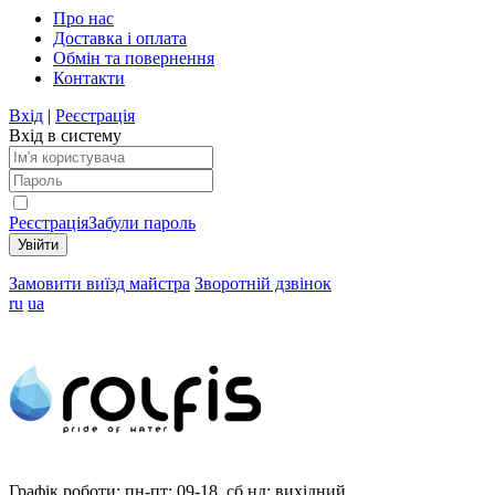
Про нас
Доставка і оплата
Обмін та повернення
Контакти
Вхід
|
Реєстрація
Вхід в систему
Реєстрація
Забули пароль
Замовити виїзд майстра
Зворотній дзвінок
ru
ua
Графік роботи:
пн-пт: 09-18, сб,нд: вихідний