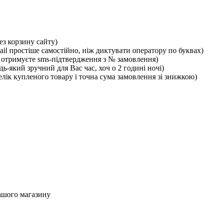
ез корзину сайту)
ail простіше самостійно, ніж диктувати оператору по буквах)
отримуєте sms-підтвердження з № замовлення)
ь-який зручний для Вас час, хоч о 2 годині ночі)
лік купленого товару і точна сума замовлення зі знижкою)
ашого магазину