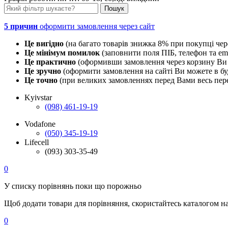
5 причин
оформити замовлення через сайт
Це вигідно
(на багато товарів знижка 8% при покупці чер
Це мінімум помилок
(заповнити поля ПІБ, телефон та em
Це практично
(оформивши замовлення через корзину Ви 
Це зручно
(оформити замовлення на сайті Ви можете в буд
Це точно
(при великих замовленнях перед Вами весь пере
Kyivstar
(098) 461-19-19
Vodafone
(050) 345-19-19
Lifecell
(093) 303-35-49
0
У списку порівнянь поки що порожньо
Щоб додати товари для порівняння, скористайтесь каталогом н
0