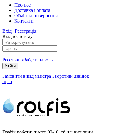
Про нас
Доставка і оплата
Обмін та повернення
Контакти
Вхід
|
Реєстрація
Вхід в систему
Реєстрація
Забули пароль
Замовити виїзд майстра
Зворотній дзвінок
ru
ua
Графік роботи:
пн-пт: 09-18, сб,нд: вихідний