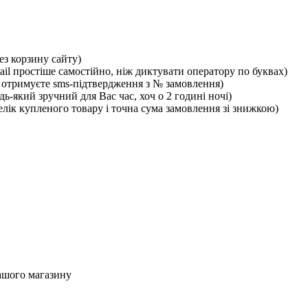
ез корзину сайту)
ail простіше самостійно, ніж диктувати оператору по буквах)
отримуєте sms-підтвердження з № замовлення)
ь-який зручний для Вас час, хоч о 2 годині ночі)
лік купленого товару і точна сума замовлення зі знижкою)
ашого магазину