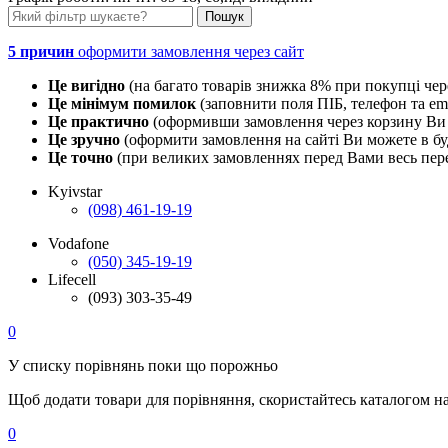
5 причин
оформити замовлення через сайт
Це вигідно
(на багато товарів знижка 8% при покупці чер
Це мінімум помилок
(заповнити поля ПІБ, телефон та em
Це практично
(оформивши замовлення через корзину Ви 
Це зручно
(оформити замовлення на сайті Ви можете в буд
Це точно
(при великих замовленнях перед Вами весь пере
Kyivstar
(098) 461-19-19
Vodafone
(050) 345-19-19
Lifecell
(093) 303-35-49
0
У списку порівнянь поки що порожньо
Щоб додати товари для порівняння, скористайтесь каталогом н
0