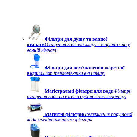
Фільтри для душу та ванної
кімнати
Очищення води від хлору і жорсткості у
ванній кімнаті
Фільтри для пом'якшення жорсткої
води
Захист теплотехніки від накипу
Магістральні фільтри для води
Фільтри
очищення води на вході в будинок або квартиру
Магнітні фільтри
Пом'якшення побутової
води магнітним полем фільтра