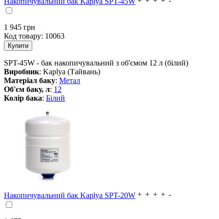
Накопичувальний бак Kaplya SPT-45W
1 945
грн
Код товару:
10063
SPT-45W - бак накопичувальний з об'ємом 12 л (білий)
Виробник
: Kaplya (Тайвань)
Матеріал баку
:
Метал
Об'єм баку, л
:
12
Колір бака
:
Білий
Накопичувальний бак Kaplya SPT-20W