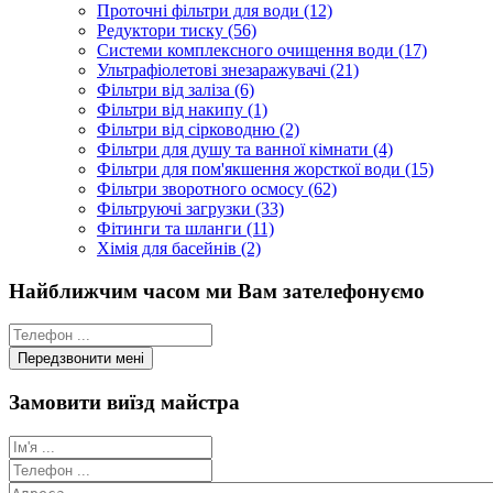
Проточні фільтри для води (12)
Редуктори тиску (56)
Системи комплексного очищення води (17)
Ультрафіолетові знезаражувачі (21)
Фільтри від заліза (6)
Фільтри від накипу (1)
Фільтри від сірководню (2)
Фільтри для душу та ванної кімнати (4)
Фільтри для пом'якшення жорсткої води (15)
Фільтри зворотного осмосу (62)
Фільтруючі загрузки (33)
Фітинги та шланги (11)
Хімія для басейнів (2)
Найближчим часом ми Вам зателефонуємо
Замовити виїзд майстра