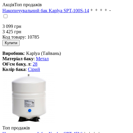
Акція
Топ продажів
Накопичувальний бак Kaplya SPT-100S-14
3 099
грн
3 425 грн
Код товару:
10785
Виробник
: Kaplya (Тайвань)
Матеріал баку
:
Метал
Об'єм баку, л
:
28
Колір бака
:
Сірий
Топ продажів