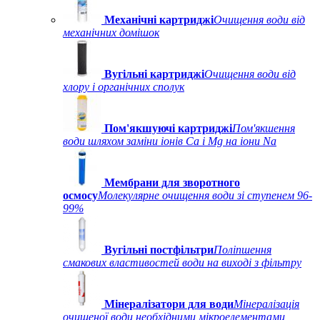
Механічні картриджі
Очищення води від
механічних домішок
Вугільні картриджі
Очищення води від
хлору і органічних сполук
Пом'якшуючі картриджі
Пом'якшення
води шляхом заміни іонів Ca і Mg на іони Na
Мембрани для зворотного
осмосу
Молекулярне очищення води зі ступенем 96-
99%
Вугільні постфільтри
Поліпшення
смакових властивостей води на виході з фільтру
Мінералізатори для води
Мінералізація
очищеної води необхідними мікроелементами