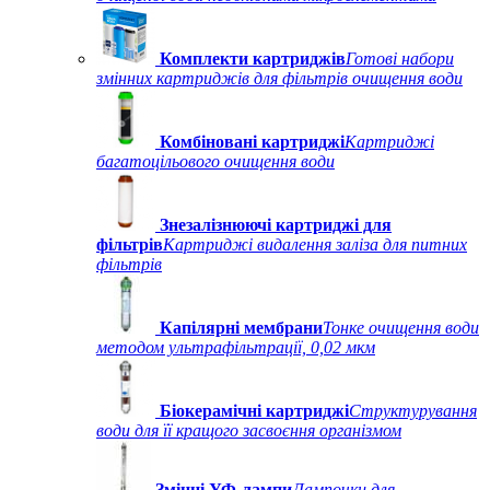
Комплекти картриджів
Готові набори
змінних картриджів для фільтрів очищення води
Комбіновані картриджі
Картриджі
багатоцільового очищення води
Знезалізнюючі картриджі для
фільтрів
Картриджі видалення заліза для питних
фільтрів
Капілярні мембрани
Тонке очищення води
методом ультрафільтрації, 0,02 мкм
Біокерамічні картриджі
Структурування
води для її кращого засвоєння організмом
Змінні УФ-лампи
Лампочки для