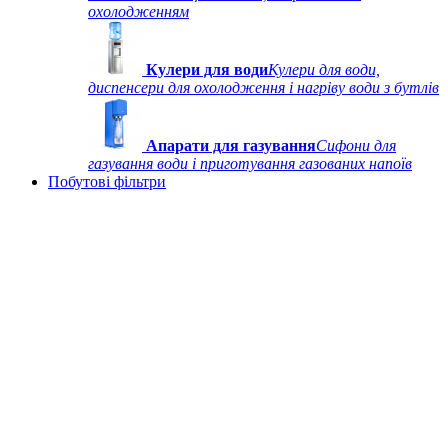
охолодженням
Кулери для води
Кулери для води,
диспенсери для охолодження і нагріву води з бутлів
Апарати для газування
Сифони для
газування води і приготування газованих напоїв
Побутові фільтри