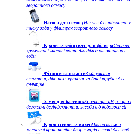
зворотного осмосу
Насоси для осмосу
Насоси для підвищення
тиску води у фільтрах зворотного осмосу
Крани та змішувачі для фільтра
Стильні
хромовані і матові крани для фільтрів очищення
води
Фітинги та шланги
З'єднувальні
елементи, фітинги, краники на бак і трубки для
фільтрів
Хімія для басейнів
Коректори рН, хлорні і
безхлорні дезінфектанти, засоби від водоростей
Кронштейни та ключі
Пластмасові і
металеві кронштейни до фільтрів і ключі для колб