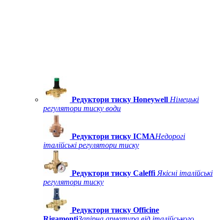
Редуктори тиску Honeywell
Німецькі
регулятори тиску води
Редуктори тиску ICMA
Недорогі
італійські регулятори тиску
Редуктори тиску Caleffi
Якісні італійські
регулятори тиску
Редуктори тиску Officine
Rigamonti
Запірна арматура від італійського