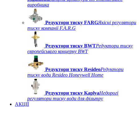
виробника
Редуктори тиску FARG
Якісні регулятори
тиску компанії F.A.R.G
Редуктори тиску BWT
Редуктори тиску
європейського концерну BWT
Редуктори тиску Resideo
Редуктори
тиску води Resideo Honeywell Home
Редуктори тиску Kaplya
Недорогі
регулятори тиску води для фільтру
АКЦІЇ