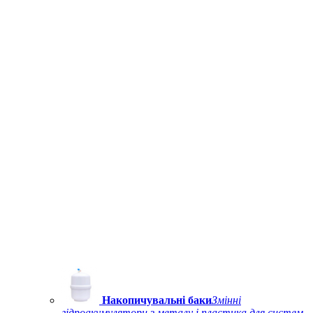
Накопичувальні баки
Змінні
гідроакумулятори з металу і пластика для систем