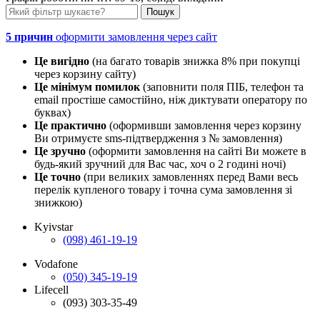
5 причин
оформити замовлення через сайт
Це вигідно
(на багато товарів знижка 8% при покупці
через корзину сайту)
Це мінімум помилок
(заповнити поля ПІБ, телефон та
email простіше самостійно, ніж диктувати оператору по
буквах)
Це практично
(оформивши замовлення через корзину
Ви отримуєте sms-підтвердження з № замовлення)
Це зручно
(оформити замовлення на сайті Ви можете в
будь-який зручний для Вас час, хоч о 2 годині ночі)
Це точно
(при великих замовленнях перед Вами весь
перелік купленого товару і точна сума замовлення зі
знижкою)
Kyivstar
(098) 461-19-19
Vodafone
(050) 345-19-19
Lifecell
(093) 303-35-49