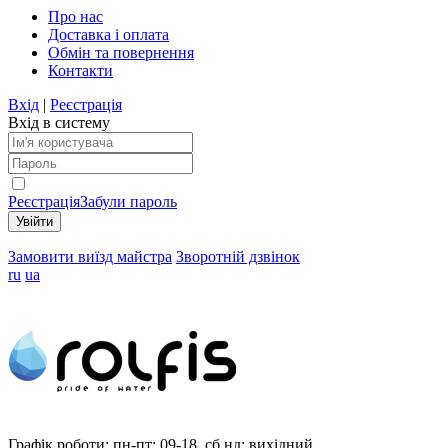
Про нас
Доставка і оплата
Обмін та повернення
Контакти
Вхід
|
Реєстрація
Вхід в систему
Реєстрація
Забули пароль
Замовити виїзд майстра
Зворотній дзвінок
ru
ua
Графік роботи:
пн-пт: 09-18, сб,нд: вихідний