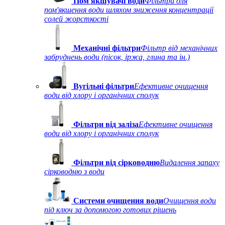
Пом'якшувачі води
Фільтри для
пом'якшення води шляхом зниження концентрації
солей жорсткості
Механічні фільтри
Фільтр від механічних
забруднень води (пісок, іржа, глина та ін.)
Вугільні фільтри
Ефективне очищення
води від хлору і органічних сполук
Фільтри від заліза
Ефективне очищення
води від хлору і органічних сполук
Фільтри від сірководню
Видалення запаху
сірководню з води
Системи очищення води
Очищення води
під ключ за допомогою готових рішень