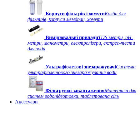
Корпуси фільтрів і хомути
Колби для
фільтрів, корпуси мембран, хомути
Вимірювальні прилади
TDS-метри, рН-
метри, манометри, електролізери, експрес-тести
для води
Ультрафіолетові знезаражувачі
Системи
ультрафіолетового знезаражування води
Фільтруючі завантаження
Матеріали для
систем водопідготовки, таблетована сіль
Аксесуари