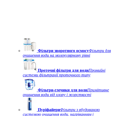
Фільтри зворотного осмосу
Фільтри для
очищення води на молекулярному рівні
Проточні фільтри для води
Промийні
системи фільтрації проточного типу
Фільтри-глечики для води
Примітивне
очищення води від хлору і жорсткості
Пуріфайери
Фільтри з вбудованою
системою очищення води, нагріванням і