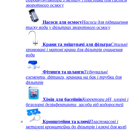
зворотного осмосу
Насоси для осмосу
Насоси для підвищення
тиску води у фільтрах зворотного осмосу
Крани та змішувачі для фільтра
Стильні
хромовані і матові крани для фільтрів очищення
води
Фітинги та шланги
З'єднувальні
елементи, фітинги, краники на бак і трубки для
фільтрів
Хімія для басейнів
Коректори рН, хлорні і
безхлорні дезінфектанти, засоби від водоростей
Кронштейни та ключі
Пластмасові і
металеві кронштейни до фільтрів і ключі для колб