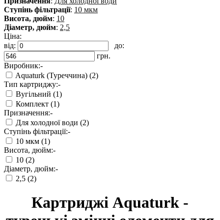
Призначення
:
Для холодної води
Ступінь фільтрації
:
10 мкм
Висота, дюйм
:
10
Діаметр, дюйм
:
2,5
Ціна:
від:
до:
грн.
Виробник:
-
Aquaturk (Туреччина) (2)
Тип картриджу:
-
Вугільний (1)
Комплект (1)
Призначення:
-
Для холодної води (2)
Ступінь фільтрації:
-
10 мкм (1)
Висота, дюйм:
-
10 (2)
Діаметр, дюйм:
-
2,5 (2)
Картриджі Aquaturk -