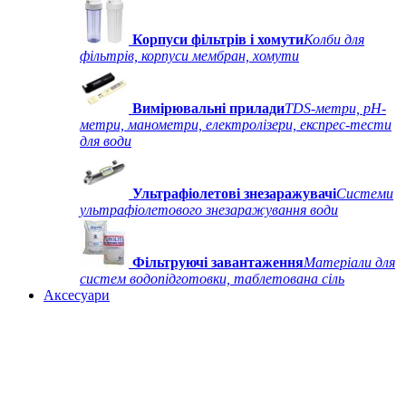
Корпуси фільтрів і хомути
Колби для
фільтрів, корпуси мембран, хомути
Вимірювальні прилади
TDS-метри, рН-
метри, манометри, електролізери, експрес-тести
для води
Ультрафіолетові знезаражувачі
Системи
ультрафіолетового знезаражування води
Фільтруючі завантаження
Матеріали для
систем водопідготовки, таблетована сіль
Аксесуари