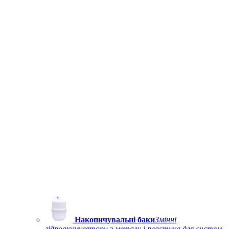
Накопичувальні баки
Змінні
гідроакумулятори з металу і пластика для систем