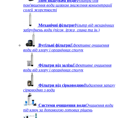
Пом'якшувачі води
Фільтри для
пом'якшення води шляхом зниження концентрації
солей жорсткості
Механічні фільтри
Фільтр від механічних
забруднень води (пісок, іржа, глина та ін.)
Вугільні фільтри
Ефективне очищення
води від хлору і органічних сполук
Фільтри від заліза
Ефективне очищення
води від хлору і органічних сполук
Фільтри від сірководню
Видалення запаху
сірководню з води
Системи очищення води
Очищення води
під ключ за допомогою готових рішень