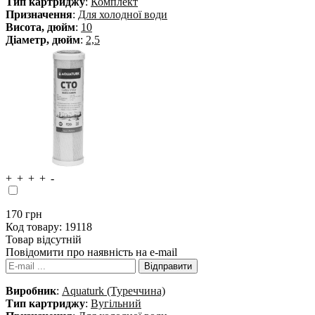
Тип картриджу
:
Комплект
Призначення
:
Для холодної води
Висота, дюйм
:
10
Діаметр, дюйм
:
2,5
170
грн
Код товару:
19118
Товар відсутній
Повідомити про наявність на e-mail
Виробник
:
Aquaturk (Туреччина)
Тип картриджу
:
Вугільний