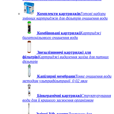
Комплекти картриджів
Готові набори
змінних картриджів для фільтрів очищення води
Комбіновані картриджі
Картриджі
багатоцільового очищення води
Знезалізнюючі картриджі для
фільтрів
Картриджі видалення заліза для питних
фільтрів
Капілярні мембрани
Тонке очищення води
методом ультрафільтрації, 0,02 мкм
Біокерамічні картриджі
Структурування
води для її кращого засвоєння організмом
Змінні УФ-лампи
Лампочки для