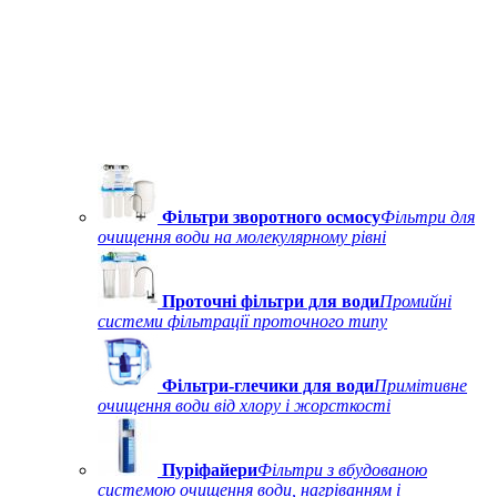
Фільтри зворотного осмосу
Фільтри для
очищення води на молекулярному рівні
Проточні фільтри для води
Промийні
системи фільтрації проточного типу
Фільтри-глечики для води
Примітивне
очищення води від хлору і жорсткості
Пуріфайери
Фільтри з вбудованою
системою очищення води, нагріванням і