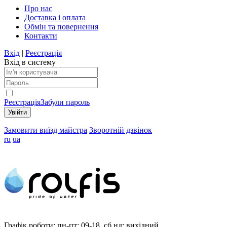
Про нас
Доставка і оплата
Обмін та повернення
Контакти
Вхід
|
Реєстрація
Вхід в систему
Реєстрація
Забули пароль
Замовити виїзд майстра
Зворотній дзвінок
ru
ua
Графік роботи:
пн-пт: 09-18, сб,нд: вихідний