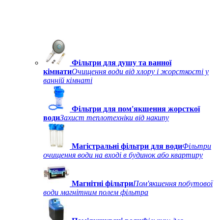
Фільтри для душу та ванної
кімнати
Очищення води від хлору і жорсткості у
ванній кімнаті
Фільтри для пом'якшення жорсткої
води
Захист теплотехніки від накипу
Магістральні фільтри для води
Фільтри
очищення води на вході в будинок або квартиру
Магнітні фільтри
Пом'якшення побутової
води магнітним полем фільтра