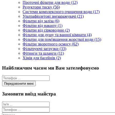
Проточні фільтри для води (12)
Редуктори тиску (56)
Системи комплексного очищення води (17)
Ультрафіолетові знезаражувачі (21)
Фільтри від заліза (6)
Фільтри від накипу (1)
Фільтри від сірководню (2)
Фільтри для душу та ванної кімнати (4)
Фільтри для пом'якшення жорсткої води (15)
Фільтри зворотного осмосу (62)
Фільтруючі загрузки (33)
Фітинги та шланги (11)
Хімія для басейнів (2)
Найближчим часом ми Вам зателефонуємо
Замовити виїзд майстра