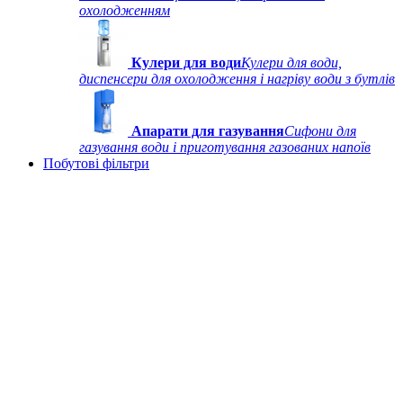
охолодженням
Кулери для води
Кулери для води,
диспенсери для охолодження і нагріву води з бутлів
Апарати для газування
Сифони для
газування води і приготування газованих напоїв
Побутові фільтри