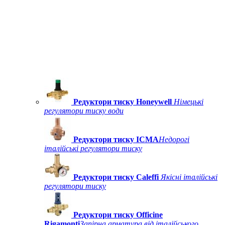
Редуктори тиску Honeywell
Німецькі
регулятори тиску води
Редуктори тиску ICMA
Недорогі
італійські регулятори тиску
Редуктори тиску Caleffi
Якісні італійські
регулятори тиску
Редуктори тиску Officine
Rigamonti
Запірна арматура від італійського