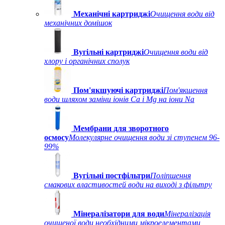
Механічні картриджі
Очищення води від
механічних домішок
Вугільні картриджі
Очищення води від
хлору і органічних сполук
Пом'якшуючі картриджі
Пом'якшення
води шляхом заміни іонів Ca і Mg на іони Na
Мембрани для зворотного
осмосу
Молекулярне очищення води зі ступенем 96-
99%
Вугільні постфільтри
Поліпшення
смакових властивостей води на виході з фільтру
Мінералізатори для води
Мінералізація
очищеної води необхідними мікроелементами