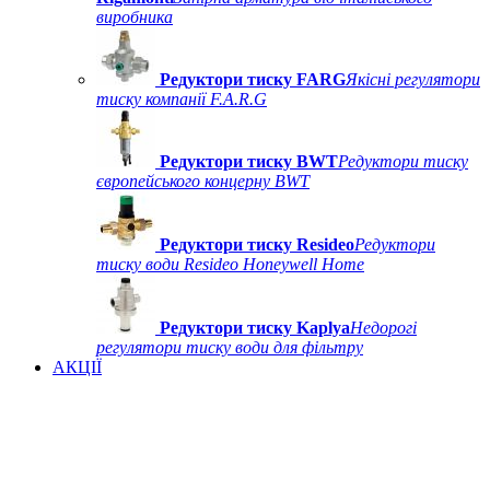
виробника
Редуктори тиску FARG
Якісні регулятори
тиску компанії F.A.R.G
Редуктори тиску BWT
Редуктори тиску
європейського концерну BWT
Редуктори тиску Resideo
Редуктори
тиску води Resideo Honeywell Home
Редуктори тиску Kaplya
Недорогі
регулятори тиску води для фільтру
АКЦІЇ