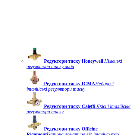
Редуктори тиску Honeywell
Німецькі
регулятори тиску води
Редуктори тиску ICMA
Недорогі
італійські регулятори тиску
Редуктори тиску Caleffi
Якісні італійські
регулятори тиску
Редуктори тиску Officine
Rigamonti
Запірна арматура від італійського