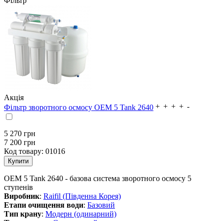
Фільтр
Акція
Фільтр зворотного осмосу OEM 5 Tank 2640
5 270
грн
7 200 грн
Код товару:
01016
ОЕМ 5 Tank 2640 - базова система зворотного осмосу 5
ступенів
Виробник
:
Raifil (Південна Корея)
Етапи очищення води
:
Базовий
Тип крану
:
Модерн (одинарний)