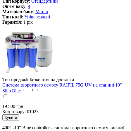
Тип корпусу
:
Стандартний
Об'єм баку
:
9
Матеріал баку
:
Метал
Тип колб
:
Універсальні
Гарантія
: 1 рік
Топ продажів
Безкоштовна доставка
Система зворотного осмосу RAIFIL 75G UV на станині 10"
Slim Blue
19 500
грн
Код товару:
01023
400G-10" Blue controller - система зворотного осмосу високої