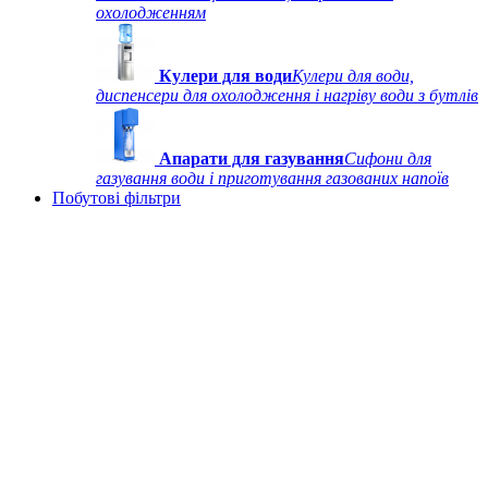
охолодженням
Кулери для води
Кулери для води,
диспенсери для охолодження і нагріву води з бутлів
Апарати для газування
Сифони для
газування води і приготування газованих напоїв
Побутові фільтри