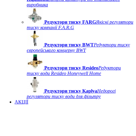
виробника
Редуктори тиску FARG
Якісні регулятори
тиску компанії F.A.R.G
Редуктори тиску BWT
Редуктори тиску
європейського концерну BWT
Редуктори тиску Resideo
Редуктори
тиску води Resideo Honeywell Home
Редуктори тиску Kaplya
Недорогі
регулятори тиску води для фільтру
АКЦІЇ