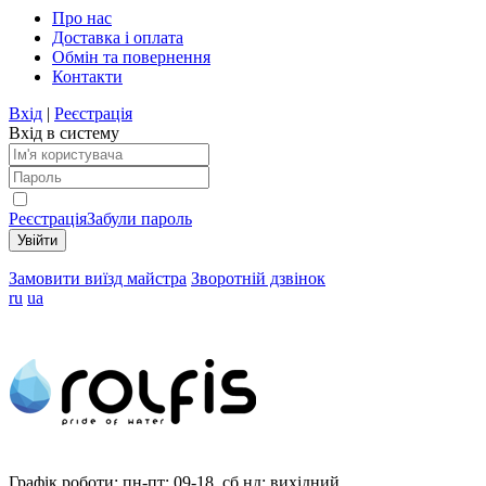
Про нас
Доставка і оплата
Обмін та повернення
Контакти
Вхід
|
Реєстрація
Вхід в систему
Реєстрація
Забули пароль
Замовити виїзд майстра
Зворотній дзвінок
ru
ua
Графік роботи:
пн-пт: 09-18, сб,нд: вихідний