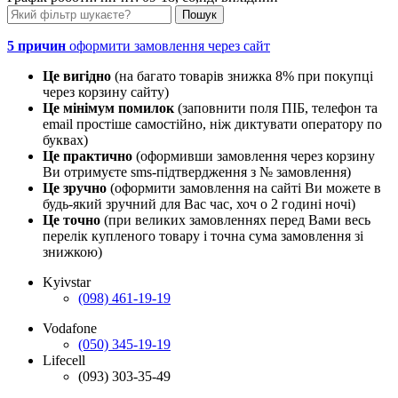
5 причин
оформити замовлення через сайт
Це вигідно
(на багато товарів знижка 8% при покупці
через корзину сайту)
Це мінімум помилок
(заповнити поля ПІБ, телефон та
email простіше самостійно, ніж диктувати оператору по
буквах)
Це практично
(оформивши замовлення через корзину
Ви отримуєте sms-підтвердження з № замовлення)
Це зручно
(оформити замовлення на сайті Ви можете в
будь-який зручний для Вас час, хоч о 2 годині ночі)
Це точно
(при великих замовленнях перед Вами весь
перелік купленого товару і точна сума замовлення зі
знижкою)
Kyivstar
(098) 461-19-19
Vodafone
(050) 345-19-19
Lifecell
(093) 303-35-49