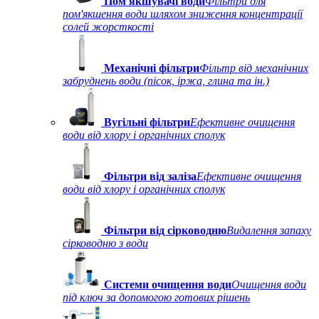
Пом'якшувачі води
Фільтри для
пом'якшення води шляхом зниження концентрації
солей жорсткості
Механічні фільтри
Фільтр від механічних
забруднень води (пісок, іржа, глина та ін.)
Вугільні фільтри
Ефективне очищення
води від хлору і органічних сполук
Фільтри від заліза
Ефективне очищення
води від хлору і органічних сполук
Фільтри від сірководню
Видалення запаху
сірководню з води
Системи очищення води
Очищення води
під ключ за допомогою готових рішень