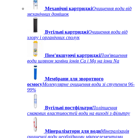
Механічні картриджі
Очищення води від
механічних домішок
Вугільні картриджі
Очищення води від
хлору і органічних сполук
Пом'якшуючі картриджі
Пом'якшення
води шляхом заміни іонів Ca і Mg на іони Na
Мембрани для зворотного
осмосу
Молекулярне очищення води зі ступенем 96-
99%
Вугільні постфільтри
Поліпшення
смакових властивостей води на виході з фільтру
Мінералізатори для води
Мінералізація
очищеної води необхідними мікроелементами