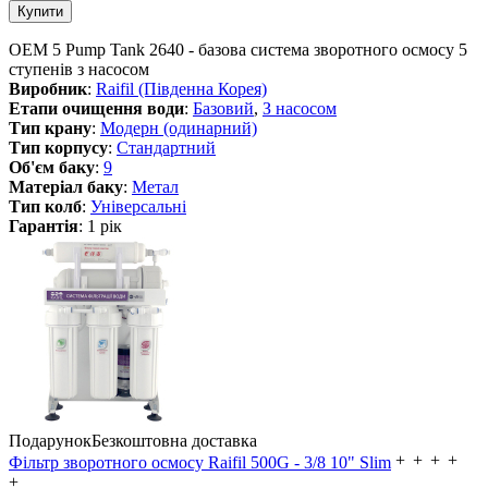
ОЕМ 5 Pump Tank 2640 - базова система зворотного осмосу 5
ступенів з насосом
Виробник
:
Raifil (Південна Корея)
Етапи очищення води
:
Базовий
,
З насосом
Тип крану
:
Модерн (одинарний)
Тип корпусу
:
Стандартний
Об'єм баку
:
9
Матеріал баку
:
Метал
Тип колб
:
Універсальні
Гарантія
: 1 рік
Подарунок
Безкоштовна доставка
Фільтр зворотного осмосу Raifil 500G - 3/8 10" Slim