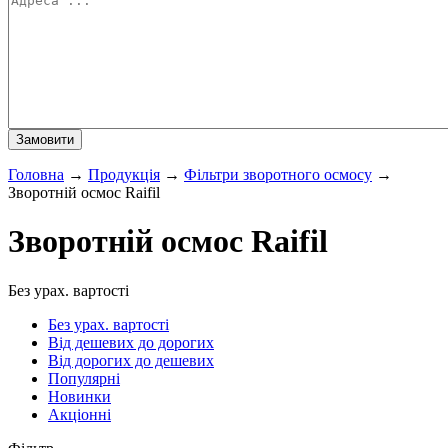
Головна
→
Продукція
→
Фільтри зворотного осмосу
→
Зворотній осмос Raifil
Зворотній осмос Raifil
Без урах. вартості
Без урах. вартості
Від дешевих до дорогих
Від дорогих до дешевих
Популярні
Новинки
Акціонні