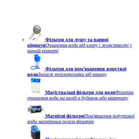
Фільтри для душу та ванної
кімнати
Очищення води від хлору і жорсткості у
ванній кімнаті
Фільтри для пом'якшення жорсткої
води
Захист теплотехніки від накипу
Магістральні фільтри для води
Фільтри
очищення води на вході в будинок або квартиру
Магнітні фільтри
Пом'якшення побутової
води магнітним полем фільтра