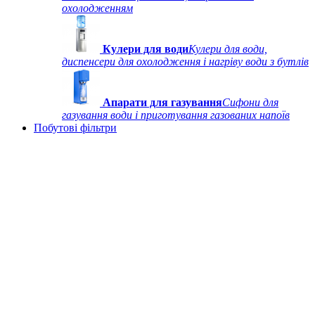
охолодженням
Кулери для води
Кулери для води,
диспенсери для охолодження і нагріву води з бутлів
Апарати для газування
Сифони для
газування води і приготування газованих напоїв
Побутові фільтри