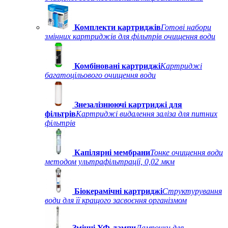
Комплекти картриджів
Готові набори
змінних картриджів для фільтрів очищення води
Комбіновані картриджі
Картриджі
багатоцільового очищення води
Знезалізнюючі картриджі для
фільтрів
Картриджі видалення заліза для питних
фільтрів
Капілярні мембрани
Тонке очищення води
методом ультрафільтрації, 0,02 мкм
Біокерамічні картриджі
Структурування
води для її кращого засвоєння організмом
Змінні УФ-лампи
Лампочки для