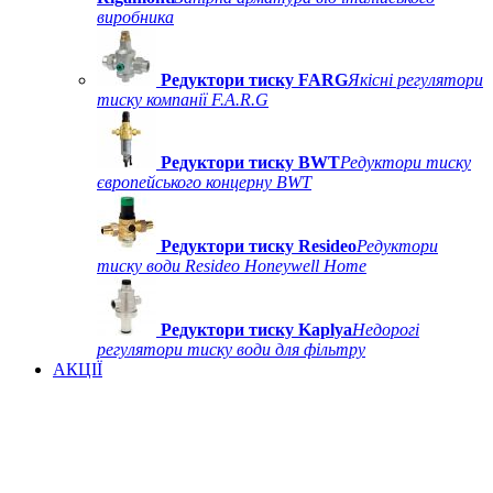
виробника
Редуктори тиску FARG
Якісні регулятори
тиску компанії F.A.R.G
Редуктори тиску BWT
Редуктори тиску
європейського концерну BWT
Редуктори тиску Resideo
Редуктори
тиску води Resideo Honeywell Home
Редуктори тиску Kaplya
Недорогі
регулятори тиску води для фільтру
АКЦІЇ