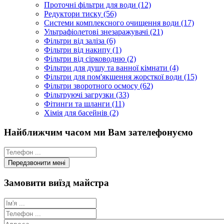
Проточні фільтри для води (12)
Редуктори тиску (56)
Системи комплексного очищення води (17)
Ультрафіолетові знезаражувачі (21)
Фільтри від заліза (6)
Фільтри від накипу (1)
Фільтри від сірководню (2)
Фільтри для душу та ванної кімнати (4)
Фільтри для пом'якшення жорсткої води (15)
Фільтри зворотного осмосу (62)
Фільтруючі загрузки (33)
Фітинги та шланги (11)
Хімія для басейнів (2)
Найближчим часом ми Вам зателефонуємо
Замовити виїзд майстра