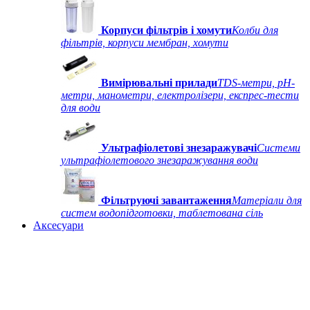
Корпуси фільтрів і хомути
Колби для
фільтрів, корпуси мембран, хомути
Вимірювальні прилади
TDS-метри, рН-
метри, манометри, електролізери, експрес-тести
для води
Ультрафіолетові знезаражувачі
Системи
ультрафіолетового знезаражування води
Фільтруючі завантаження
Матеріали для
систем водопідготовки, таблетована сіль
Аксесуари