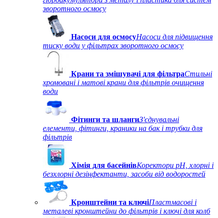
зворотного осмосу
Насоси для осмосу
Насоси для підвищення
тиску води у фільтрах зворотного осмосу
Крани та змішувачі для фільтра
Стильні
хромовані і матові крани для фільтрів очищення
води
Фітинги та шланги
З'єднувальні
елементи, фітинги, краники на бак і трубки для
фільтрів
Хімія для басейнів
Коректори рН, хлорні і
безхлорні дезінфектанти, засоби від водоростей
Кронштейни та ключі
Пластмасові і
металеві кронштейни до фільтрів і ключі для колб