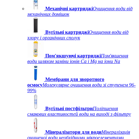
Механічні картриджі
Очищення води від
механічних домішок
Вугільні картриджі
Очищення води від
хлору і органічних сполук
Пом'якшуючі картриджі
Пом'якшення
води шляхом заміни іонів Ca і Mg на іони Na
Мембрани для зворотного
осмосу
Молекулярне очищення води зі ступенем 96-
99%
Вугільні постфільтри
Поліпшення
смакових властивостей води на виході з фільтру
Мінералізатори для води
Мінералізація
очищеної води необхідними мікроелементами