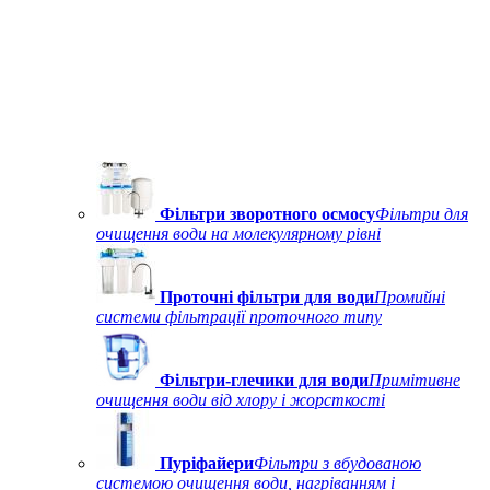
Фільтри зворотного осмосу
Фільтри для
очищення води на молекулярному рівні
Проточні фільтри для води
Промийні
системи фільтрації проточного типу
Фільтри-глечики для води
Примітивне
очищення води від хлору і жорсткості
Пуріфайери
Фільтри з вбудованою
системою очищення води, нагріванням і