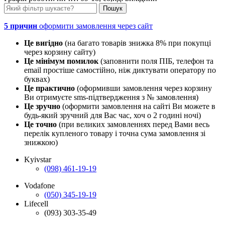
5 причин
оформити замовлення через сайт
Це вигідно
(на багато товарів знижка 8% при покупці
через корзину сайту)
Це мінімум помилок
(заповнити поля ПІБ, телефон та
email простіше самостійно, ніж диктувати оператору по
буквах)
Це практично
(оформивши замовлення через корзину
Ви отримуєте sms-підтвердження з № замовлення)
Це зручно
(оформити замовлення на сайті Ви можете в
будь-який зручний для Вас час, хоч о 2 годині ночі)
Це точно
(при великих замовленнях перед Вами весь
перелік купленого товару і точна сума замовлення зі
знижкою)
Kyivstar
(098) 461-19-19
Vodafone
(050) 345-19-19
Lifecell
(093) 303-35-49