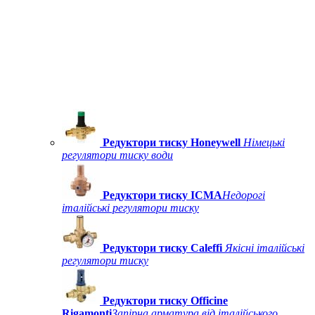
Редуктори тиску Honeywell
Німецькі
регулятори тиску води
Редуктори тиску ICMA
Недорогі
італійські регулятори тиску
Редуктори тиску Caleffi
Якісні італійські
регулятори тиску
Редуктори тиску Officine
Rigamonti
Запірна арматура від італійського