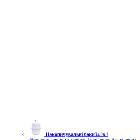
Накопичувальні баки
Змінні
гідроакумулятори з металу і пластика для систем