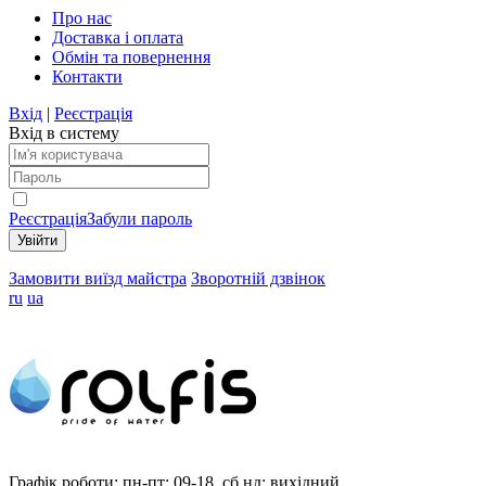
Про нас
Доставка і оплата
Обмін та повернення
Контакти
Вхід
|
Реєстрація
Вхід в систему
Реєстрація
Забули пароль
Замовити виїзд майстра
Зворотній дзвінок
ru
ua
Графік роботи:
пн-пт: 09-18, сб,нд: вихідний