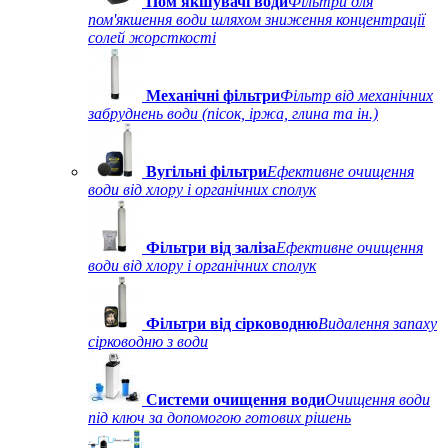
Пом'якшувачі води
Фільтри для
пом'якшення води шляхом зниження концентрації
солей жорсткості
Механічні фільтри
Фільтр від механічних
забруднень води (пісок, іржа, глина та ін.)
Вугільні фільтри
Ефективне очищення
води від хлору і органічних сполук
Фільтри від заліза
Ефективне очищення
води від хлору і органічних сполук
Фільтри від сірководню
Видалення запаху
сірководню з води
Системи очищення води
Очищення води
під ключ за допомогою готових рішень