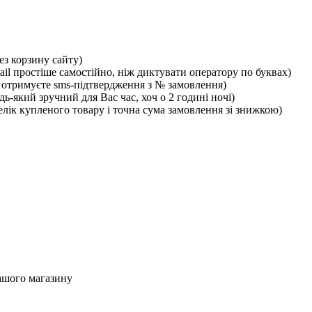
ез корзину сайту)
ail простіше самостійно, ніж диктувати оператору по буквах)
отримуєте sms-підтвердження з № замовлення)
ь-який зручний для Вас час, хоч о 2 годині ночі)
лік купленого товару і точна сума замовлення зі знижкою)
ашого магазину