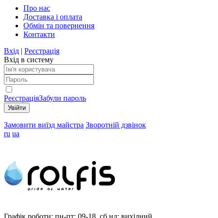
Про нас
Доставка і оплата
Обмін та повернення
Контакти
Вхід
|
Реєстрація
Вхід в систему
Реєстрація
Забули пароль
Замовити виїзд майстра
Зворотній дзвінок
ru
ua
Графік роботи:
пн-пт: 09-18, сб,нд: вихідний