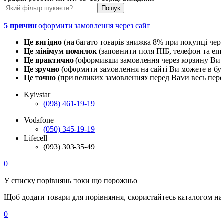
5 причин
оформити замовлення через сайт
Це вигідно
(на багато товарів знижка 8% при покупці чер
Це мінімум помилок
(заповнити поля ПІБ, телефон та em
Це практично
(оформивши замовлення через корзину Ви 
Це зручно
(оформити замовлення на сайті Ви можете в буд
Це точно
(при великих замовленнях перед Вами весь пере
Kyivstar
(098) 461-19-19
Vodafone
(050) 345-19-19
Lifecell
(093) 303-35-49
0
У списку порівнянь поки що порожньо
Щоб додати товари для порівняння, скористайтесь каталогом н
0