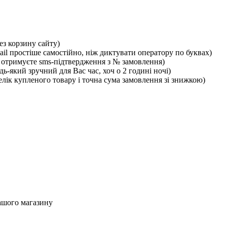
ез корзину сайту)
ail простіше самостійно, ніж диктувати оператору по буквах)
отримуєте sms-підтвердження з № замовлення)
ь-який зручний для Вас час, хоч о 2 годині ночі)
лік купленого товару і точна сума замовлення зі знижкою)
ашого магазину