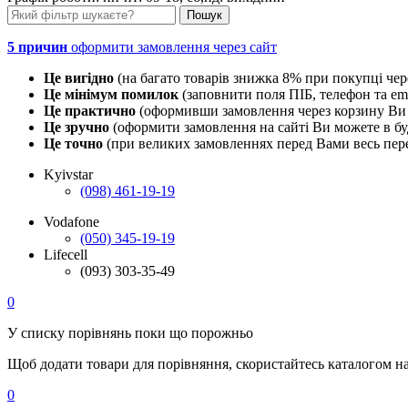
5 причин
оформити замовлення через сайт
Це вигідно
(на багато товарів знижка 8% при покупці чер
Це мінімум помилок
(заповнити поля ПІБ, телефон та em
Це практично
(оформивши замовлення через корзину Ви 
Це зручно
(оформити замовлення на сайті Ви можете в буд
Це точно
(при великих замовленнях перед Вами весь пере
Kyivstar
(098) 461-19-19
Vodafone
(050) 345-19-19
Lifecell
(093) 303-35-49
0
У списку порівнянь поки що порожньо
Щоб додати товари для порівняння, скористайтесь каталогом н
0