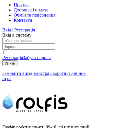
Про нас
Доставка і оплата
Обмін та повернення
Контакти
Вхід
|
Реєстрація
Вхід в систему
Реєстрація
Забули пароль
Замовити виїзд майстра
Зворотній дзвінок
ru
ua
Графік роботи:
пн-пт: 09-18, сб,нд: вихідний