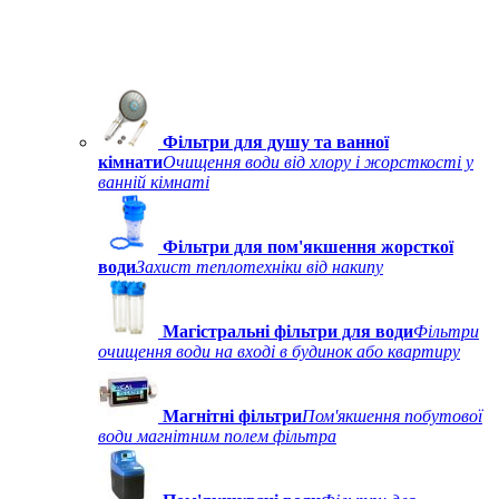
Фільтри для душу та ванної
кімнати
Очищення води від хлору і жорсткості у
ванній кімнаті
Фільтри для пом'якшення жорсткої
води
Захист теплотехніки від накипу
Магістральні фільтри для води
Фільтри
очищення води на вході в будинок або квартиру
Магнітні фільтри
Пом'якшення побутової
води магнітним полем фільтра