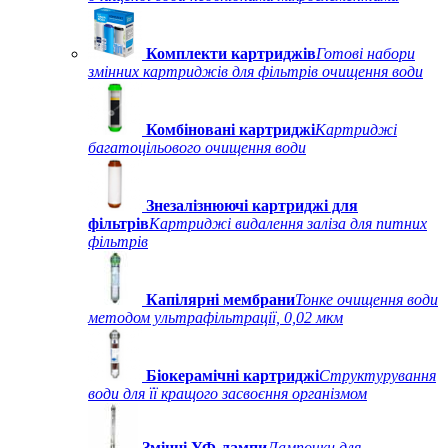
Комплекти картриджів
Готові набори
змінних картриджів для фільтрів очищення води
Комбіновані картриджі
Картриджі
багатоцільового очищення води
Знезалізнюючі картриджі для
фільтрів
Картриджі видалення заліза для питних
фільтрів
Капілярні мембрани
Тонке очищення води
методом ультрафільтрації, 0,02 мкм
Біокерамічні картриджі
Структурування
води для її кращого засвоєння організмом
Змінні УФ-лампи
Лампочки для