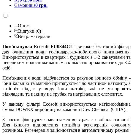
Самовивіз
0 грн.
Опис
Відгуки (0)
Витр. матеріали
Пом'якшувач Ecosoft FU0844CI
– високоефективний фільтр
для очищення води господарсько-побутового призначення.
Використовується в квартирах і будинках з 1-2 санвузлами та
невеликим водоспоживанням з кількістю проживаючих до 3-4
осіб.
Пом'якшення води відбувається за рахунок іонного обміну -
іони кальцію та магнію притягуються до частинок катіоніту, а
катіоніт віддає у воду іони натрію, які не утворюють
відкладень та накипу на трубах та нагрівальних елементах.
У даному фільтрі Ecosoft використовується катіонообмінна
смола DOWEX виробництва компанії Dow Chemical (США).
З часом фільтруюче завантаження втрачає свої властивості.
Для їхнього відновлення потрібна регенерація сольовим
розчином. Регенерація здійснюється в автоматичному режимі.