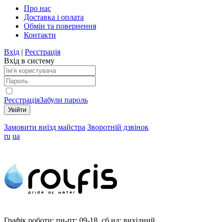
Про нас
Доставка і оплата
Обмін та повернення
Контакти
Вхід
|
Реєстрація
Вхід в систему
Реєстрація
Забули пароль
Замовити виїзд майстра
Зворотній дзвінок
ru
ua
Графік роботи:
пн-пт: 09-18, сб,нд: вихідний