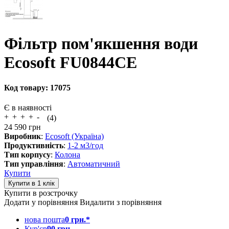
Фільтр пом'якшення води
Ecosoft FU0844CE
Код товару:
17075
Є в наявності
(4)
24 590
грн
Виробник
:
Ecosoft (Україна)
Продуктивність
:
1-2 м3/год
Тип корпусу
:
Колона
Тип управління
:
Автоматичний
Купити
Купити в розстрочку
Додати у порівняння
Видалити з порівняння
нова пошта
0 грн.*
Кур'єр
90 грн.