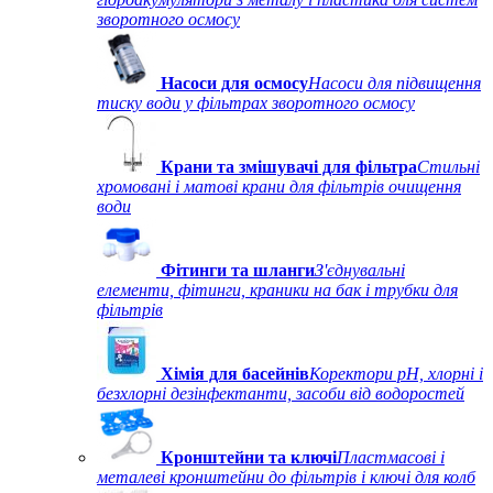
зворотного осмосу
Насоси для осмосу
Насоси для підвищення
тиску води у фільтрах зворотного осмосу
Крани та змішувачі для фільтра
Стильні
хромовані і матові крани для фільтрів очищення
води
Фітинги та шланги
З'єднувальні
елементи, фітинги, краники на бак і трубки для
фільтрів
Хімія для басейнів
Коректори рН, хлорні і
безхлорні дезінфектанти, засоби від водоростей
Кронштейни та ключі
Пластмасові і
металеві кронштейни до фільтрів і ключі для колб