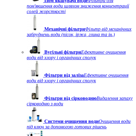
Пом'якшувачі води
Фільтри для
пом'якшення води шляхом зниження концентрації
солей жорсткості
Механічні фільтри
Фільтр від механічних
забруднень води (пісок, іржа, глина та ін.)
Вугільні фільтри
Ефективне очищення
води від хлору і органічних сполук
Фільтри від заліза
Ефективне очищення
води від хлору і органічних сполук
Фільтри від сірководню
Видалення запаху
сірководню з води
Системи очищення води
Очищення води
під ключ за допомогою готових рішень