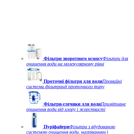
Фільтри зворотного осмосу
Фільтри для
очищення води на молекулярному рівні
Проточні фільтри для води
Промийні
системи фільтрації проточного типу
Фільтри-глечики для води
Примітивне
очищення води від хлору і жорсткості
Пуріфайери
Фільтри з вбудованою
системою очищення води, нагріванням і