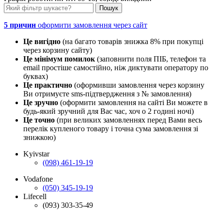
5 причин
оформити замовлення через сайт
Це вигідно
(на багато товарів знижка 8% при покупці
через корзину сайту)
Це мінімум помилок
(заповнити поля ПІБ, телефон та
email простіше самостійно, ніж диктувати оператору по
буквах)
Це практично
(оформивши замовлення через корзину
Ви отримуєте sms-підтвердження з № замовлення)
Це зручно
(оформити замовлення на сайті Ви можете в
будь-який зручний для Вас час, хоч о 2 годині ночі)
Це точно
(при великих замовленнях перед Вами весь
перелік купленого товару і точна сума замовлення зі
знижкою)
Kyivstar
(098) 461-19-19
Vodafone
(050) 345-19-19
Lifecell
(093) 303-35-49