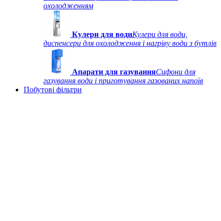
охолодженням
Кулери для води
Кулери для води,
диспенсери для охолодження і нагріву води з бутлів
Апарати для газування
Сифони для
газування води і приготування газованих напоїв
Побутові фільтри