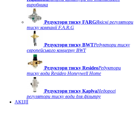
виробника
Редуктори тиску FARG
Якісні регулятори
тиску компанії F.A.R.G
Редуктори тиску BWT
Редуктори тиску
європейського концерну BWT
Редуктори тиску Resideo
Редуктори
тиску води Resideo Honeywell Home
Редуктори тиску Kaplya
Недорогі
регулятори тиску води для фільтру
АКЦІЇ