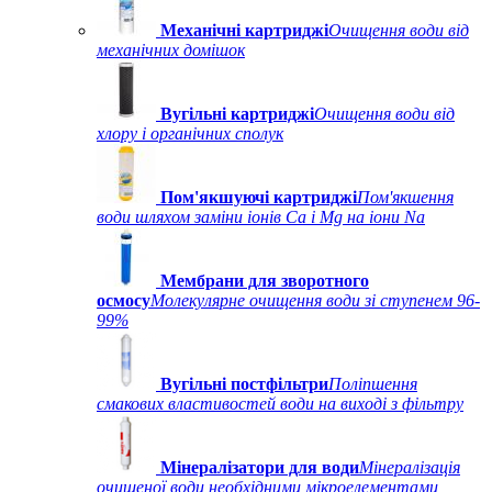
Механічні картриджі
Очищення води від
механічних домішок
Вугільні картриджі
Очищення води від
хлору і органічних сполук
Пом'якшуючі картриджі
Пом'якшення
води шляхом заміни іонів Ca і Mg на іони Na
Мембрани для зворотного
осмосу
Молекулярне очищення води зі ступенем 96-
99%
Вугільні постфільтри
Поліпшення
смакових властивостей води на виході з фільтру
Мінералізатори для води
Мінералізація
очищеної води необхідними мікроелементами