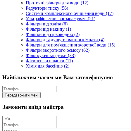
Проточні фільтри для води (12)
Редуктори тиску (56)
Системи комплексного очищення води (17)
Ультрафіолетові знезаражувачі (21)
Фільтри від заліза (6)
Фільтри від накипу (1)
Фільтри від сірководню (2)
Фільтри для душу та ванної кімнати (4)
Фільтри для пом'якшення жорсткої води (15)
Фільтри зворотного осмосу (62)
Фільтруючі загрузки (33)
Фітинги та шланги (11)
Хімія для басейнів (2)
Найближчим часом ми Вам зателефонуємо
Замовити виїзд майстра