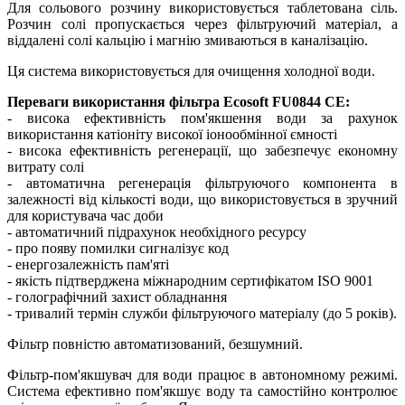
Для сольового розчину використовується таблетована сіль.
Розчин солі пропускається через фільтруючий матеріал, а
віддалені солі кальцію і магнію змиваються в каналізацію.
Ця система використовується для очищення холодної води.
Переваги використання фільтра Ecosoft FU0844 CE:
- висока ефективність пом'якшення води за рахунок
використання катіоніту високої іонообмінної ємності
- висока ефективність регенерації, що забезпечує економну
витрату солі
- автоматична регенерація фільтруючого компонента в
залежності від кількості води, що використовується в зручний
для користувача час доби
- автоматичний підрахунок необхідного ресурсу
- про появу помилки сигналізує код
- енергозалежність пам'яті
- якість підтверджена міжнародним сертифікатом ISO 9001
- голографічний захист обладнання
- тривалий термін служби фільтруючого матеріалу (до 5 років).
Фільтр повністю автоматизований, безшумний.
Фільтр-пом'якшувач для води працює в автономному режимі.
Система ефективно пом'якшує воду та самостійно контролює