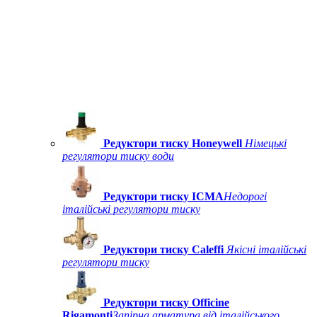
Редуктори тиску Honeywell
Німецькі
регулятори тиску води
Редуктори тиску ICMA
Недорогі
італійські регулятори тиску
Редуктори тиску Caleffi
Якісні італійські
регулятори тиску
Редуктори тиску Officine
Rigamonti
Запірна арматура від італійського