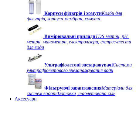
Корпуси фільтрів і хомути
Колби для
фільтрів, корпуси мембран, хомути
Вимірювальні прилади
TDS-метри, рН-
метри, манометри, електролізери, експрес-тести
для води
Ультрафіолетові знезаражувачі
Системи
ультрафіолетового знезаражування води
Фільтруючі завантаження
Матеріали для
систем водопідготовки, таблетована сіль
Аксесуари