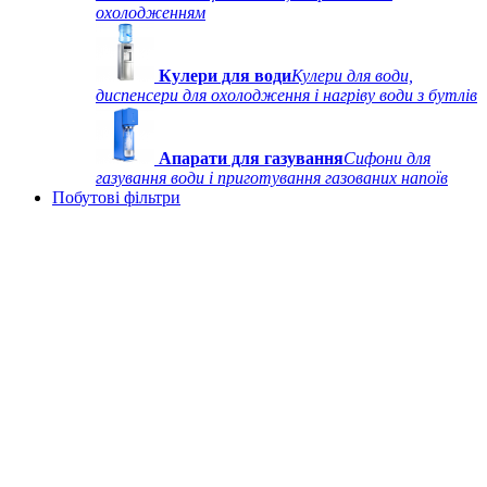
охолодженням
Кулери для води
Кулери для води,
диспенсери для охолодження і нагріву води з бутлів
Апарати для газування
Сифони для
газування води і приготування газованих напоїв
Побутові фільтри