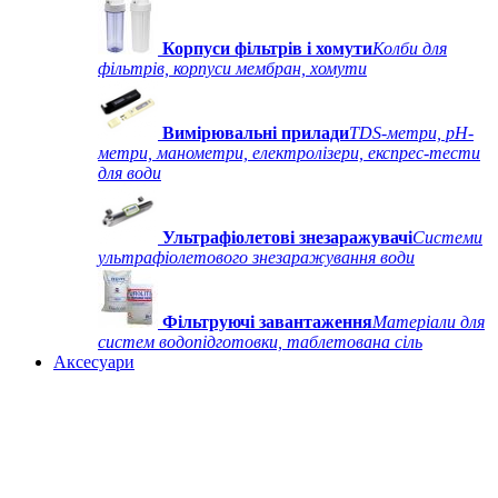
Корпуси фільтрів і хомути
Колби для
фільтрів, корпуси мембран, хомути
Вимірювальні прилади
TDS-метри, рН-
метри, манометри, електролізери, експрес-тести
для води
Ультрафіолетові знезаражувачі
Системи
ультрафіолетового знезаражування води
Фільтруючі завантаження
Матеріали для
систем водопідготовки, таблетована сіль
Аксесуари