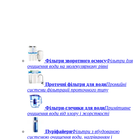
Фільтри зворотного осмосу
Фільтри для
очищення води на молекулярному рівні
Проточні фільтри для води
Промийні
системи фільтрації проточного типу
Фільтри-глечики для води
Примітивне
очищення води від хлору і жорсткості
Пуріфайери
Фільтри з вбудованою
системою очищення води, нагріванням і