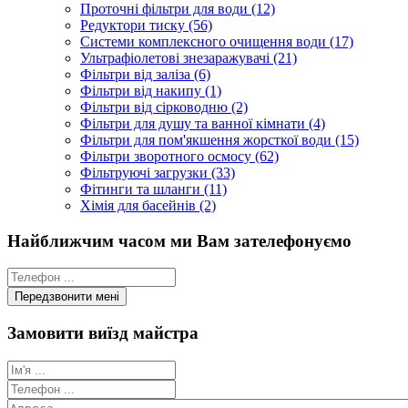
Проточні фільтри для води (12)
Редуктори тиску (56)
Системи комплексного очищення води (17)
Ультрафіолетові знезаражувачі (21)
Фільтри від заліза (6)
Фільтри від накипу (1)
Фільтри від сірководню (2)
Фільтри для душу та ванної кімнати (4)
Фільтри для пом'якшення жорсткої води (15)
Фільтри зворотного осмосу (62)
Фільтруючі загрузки (33)
Фітинги та шланги (11)
Хімія для басейнів (2)
Найближчим часом ми Вам зателефонуємо
Замовити виїзд майстра