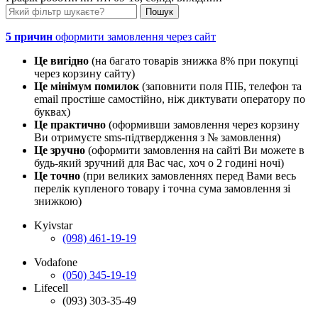
5 причин
оформити замовлення через сайт
Це вигідно
(на багато товарів знижка 8% при покупці
через корзину сайту)
Це мінімум помилок
(заповнити поля ПІБ, телефон та
email простіше самостійно, ніж диктувати оператору по
буквах)
Це практично
(оформивши замовлення через корзину
Ви отримуєте sms-підтвердження з № замовлення)
Це зручно
(оформити замовлення на сайті Ви можете в
будь-який зручний для Вас час, хоч о 2 годині ночі)
Це точно
(при великих замовленнях перед Вами весь
перелік купленого товару і точна сума замовлення зі
знижкою)
Kyivstar
(098) 461-19-19
Vodafone
(050) 345-19-19
Lifecell
(093) 303-35-49