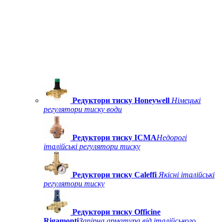
Редуктори тиску Honeywell
Німецькі
регулятори тиску води
Редуктори тиску ICMA
Недорогі
італійські регулятори тиску
Редуктори тиску Caleffi
Якісні італійські
регулятори тиску
Редуктори тиску Officine
Rigamonti
Запірна арматура від італійського