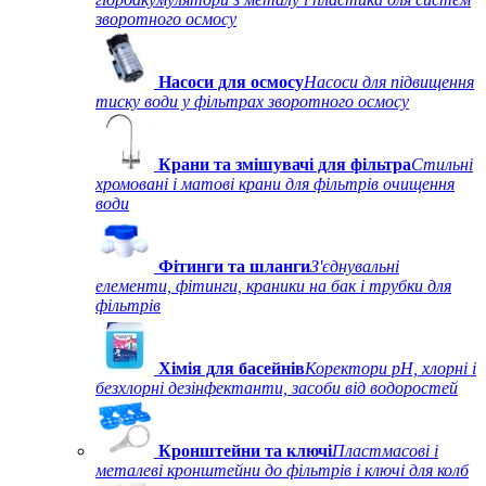
зворотного осмосу
Насоси для осмосу
Насоси для підвищення
тиску води у фільтрах зворотного осмосу
Крани та змішувачі для фільтра
Стильні
хромовані і матові крани для фільтрів очищення
води
Фітинги та шланги
З'єднувальні
елементи, фітинги, краники на бак і трубки для
фільтрів
Хімія для басейнів
Коректори рН, хлорні і
безхлорні дезінфектанти, засоби від водоростей
Кронштейни та ключі
Пластмасові і
металеві кронштейни до фільтрів і ключі для колб