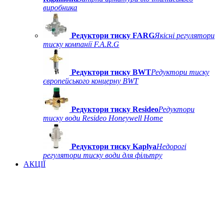
виробника
Редуктори тиску FARG
Якісні регулятори
тиску компанії F.A.R.G
Редуктори тиску BWT
Редуктори тиску
європейського концерну BWT
Редуктори тиску Resideo
Редуктори
тиску води Resideo Honeywell Home
Редуктори тиску Kaplya
Недорогі
регулятори тиску води для фільтру
АКЦІЇ