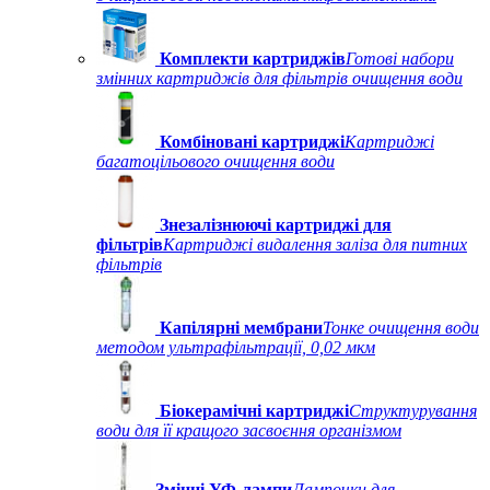
Комплекти картриджів
Готові набори
змінних картриджів для фільтрів очищення води
Комбіновані картриджі
Картриджі
багатоцільового очищення води
Знезалізнюючі картриджі для
фільтрів
Картриджі видалення заліза для питних
фільтрів
Капілярні мембрани
Тонке очищення води
методом ультрафільтрації, 0,02 мкм
Біокерамічні картриджі
Структурування
води для її кращого засвоєння організмом
Змінні УФ-лампи
Лампочки для