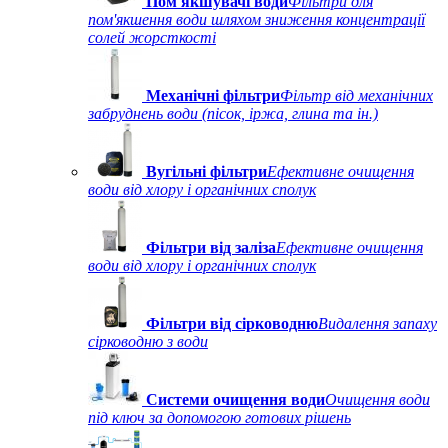
Пом'якшувачі води
Фільтри для
пом'якшення води шляхом зниження концентрації
солей жорсткості
Механічні фільтри
Фільтр від механічних
забруднень води (пісок, іржа, глина та ін.)
Вугільні фільтри
Ефективне очищення
води від хлору і органічних сполук
Фільтри від заліза
Ефективне очищення
води від хлору і органічних сполук
Фільтри від сірководню
Видалення запаху
сірководню з води
Системи очищення води
Очищення води
під ключ за допомогою готових рішень