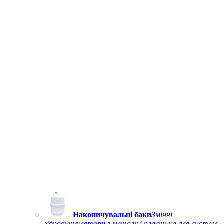
Накопичувальні баки
Змінні
гідроакумулятори з металу і пластика для систем