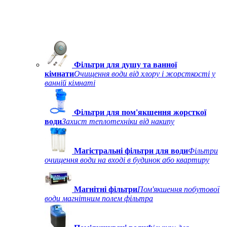
Фільтри для душу та ванної
кімнати
Очищення води від хлору і жорсткості у
ванній кімнаті
Фільтри для пом'якшення жорсткої
води
Захист теплотехніки від накипу
Магістральні фільтри для води
Фільтри
очищення води на вході в будинок або квартиру
Магнітні фільтри
Пом'якшення побутової
води магнітним полем фільтра