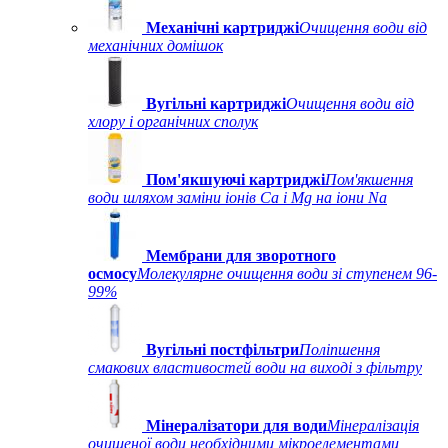
Механічні картриджі
Очищення води від
механічних домішок
Вугільні картриджі
Очищення води від
хлору і органічних сполук
Пом'якшуючі картриджі
Пом'якшення
води шляхом заміни іонів Ca і Mg на іони Na
Мембрани для зворотного
осмосу
Молекулярне очищення води зі ступенем 96-
99%
Вугільні постфільтри
Поліпшення
смакових властивостей води на виході з фільтру
Мінералізатори для води
Мінералізація
очищеної води необхідними мікроелементами