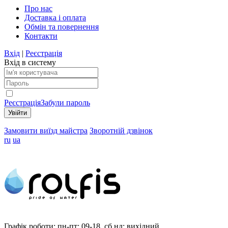
Про нас
Доставка і оплата
Обмін та повернення
Контакти
Вхід
|
Реєстрація
Вхід в систему
Реєстрація
Забули пароль
Замовити виїзд майстра
Зворотній дзвінок
ru
ua
Графік роботи:
пн-пт: 09-18, сб,нд: вихідний