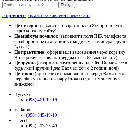
5 причин
оформити замовлення через сайт
Це вигідно
(на багато товарів знижка 8% при покупці
через корзину сайту)
Це мінімум помилок
(заповнити поля ПІБ, телефон та
email простіше самостійно, ніж диктувати оператору по
буквах)
Це практично
(оформивши замовлення через корзину
Ви отримуєте sms-підтвердження з № замовлення)
Це зручно
(оформити замовлення на сайті Ви можете в
будь-який зручний для Вас час, хоч о 2 годині ночі)
Це точно
(при великих замовленнях перед Вами весь
перелік купленого товару і точна сума замовлення зі
знижкою)
Kyivstar
(098) 461-19-19
Vodafone
(050) 345-19-19
Lifecell
(093) 303-35-49