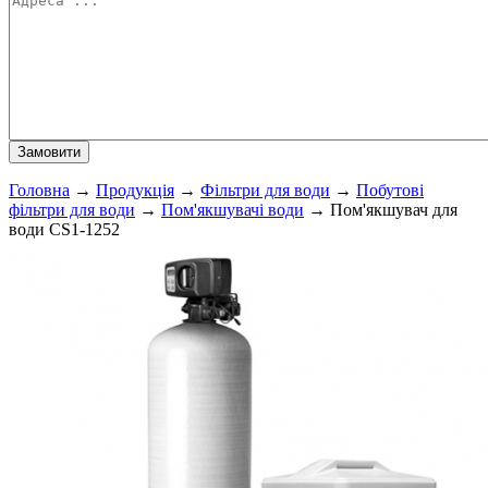
Головна
→
Продукція
→
Фільтри для води
→
Побутові
фільтри для води
→
Пом'якшувачі води
→
Пом'якшувач для
води CS1-1252