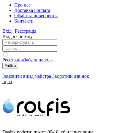
Про нас
Доставка і оплата
Обмін та повернення
Контакти
Вхід
|
Реєстрація
Вхід в систему
Реєстрація
Забули пароль
Замовити виїзд майстра
Зворотній дзвінок
ru
ua
Графік роботи:
пн-пт: 09-18, сб,нд: вихідний