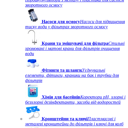
зворотного осмосу
Насоси для осмосу
Насоси для підвищення
тиску води у фільтрах зворотного осмосу
Крани та змішувачі для фільтра
Стильні
хромовані і матові крани для фільтрів очищення
води
Фітинги та шланги
З'єднувальні
елементи, фітинги, краники на бак і трубки для
фільтрів
Хімія для басейнів
Коректори рН, хлорні і
безхлорні дезінфектанти, засоби від водоростей
Кронштейни та ключі
Пластмасові і
металеві кронштейни до фільтрів і ключі для колб