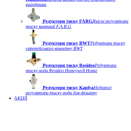
виробника
Редуктори тиску FARG
Якісні регулятори
тиску компанії F.A.R.G
Редуктори тиску BWT
Редуктори тиску
європейського концерну BWT
Редуктори тиску Resideo
Редуктори
тиску води Resideo Honeywell Home
Редуктори тиску Kaplya
Недорогі
регулятори тиску води для фільтру
АКЦІЇ