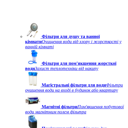
Фільтри для душу та ванної
кімнати
Очищення води від хлору і жорсткості у
ванній кімнаті
Фільтри для пом'якшення жорсткої
води
Захист теплотехніки від накипу
Магістральні фільтри для води
Фільтри
очищення води на вході в будинок або квартиру
Магнітні фільтри
Пом'якшення побутової
води магнітним полем фільтра