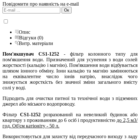
Повідомити про наявність на e-mail
Опис
Відгуки (0)
Витр. матеріали
Пом'якшувач CS1-1252
- фільтр колонного типу для
пом'якшення води. Призначений для усунення з води солей
жорсткості (кальцію і магнію). Пом'якшення води відбувається
шляхом іонного обміну. Іони кальцію та магнію замінюються
на еквівалентне число іонів натрію, внаслідок чого
знижується жорсткість без значної зміни загального вмісту
солі у воді.
Підходить для очистки питної та технічної води з підземних
джерел або міського водопроводу.
Фільтр
CS1-1252
розрахований на невеликий будинок або
квартиру з проживанням до 6 осіб і продуктивністю
до 2,5 м3/
год. Об'єм катіоніту - 50 л.
Використовується для захисту від передчасного виходу з ладу