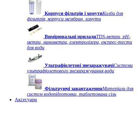
Корпуси фільтрів і хомути
Колби для
фільтрів, корпуси мембран, хомути
Вимірювальні прилади
TDS-метри, рН-
метри, манометри, електролізери, експрес-тести
для води
Ультрафіолетові знезаражувачі
Системи
ультрафіолетового знезаражування води
Фільтруючі завантаження
Матеріали для
систем водопідготовки, таблетована сіль
Аксесуари