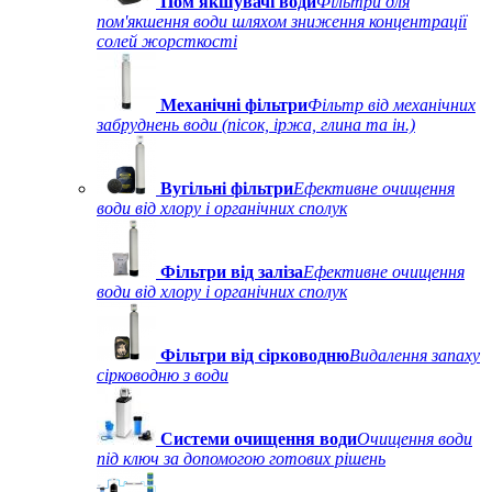
Пом'якшувачі води
Фільтри для
пом'якшення води шляхом зниження концентрації
солей жорсткості
Механічні фільтри
Фільтр від механічних
забруднень води (пісок, іржа, глина та ін.)
Вугільні фільтри
Ефективне очищення
води від хлору і органічних сполук
Фільтри від заліза
Ефективне очищення
води від хлору і органічних сполук
Фільтри від сірководню
Видалення запаху
сірководню з води
Системи очищення води
Очищення води
під ключ за допомогою готових рішень