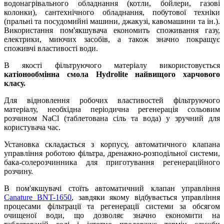
водонагрівального обладнання (котли, бойлери, газові
колонки), сантехнічного обладнання, побутової техніки
(пральні та посудомийні машини, джакузі, кавомашини та ін.).
Використання пом'якшувача економить споживання газу,
електрики, миючих засобів, а також значно покращує
споживчі властивості води.
В якості фільтруючого матеріалу використовується
катіонообмінна смола Hydrolite найвищого харчового
класу.
Для відновлення робочих властивостей фільтруючого
матеріалу, необхідна періодична регенерація сольовим
розчином NaCl (таблетована сіль та вода) у зручний для
користувача час.
Установка складається з корпусу, автоматичного клапана
управління роботою фільтра, дренажно-розподільної системи,
бака-солерозчинника для приготування регенераційного
розчину.
В пом'якшувачі стоїть автоматичний клапан управління
Canature BNT-1650
, завдяки якому відбувається управління
процесами фільтрації та регенерації системи за обсягом
очищеної води, що дозволяє значно економити на