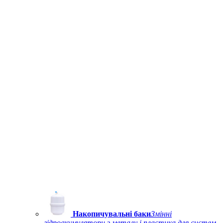
Накопичувальні баки
Змінні
гідроакумулятори з металу і пластика для систем