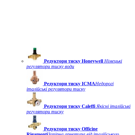
Редуктори тиску Honeywell
Німецькі
регулятори тиску води
Редуктори тиску ICMA
Недорогі
італійські регулятори тиску
Редуктори тиску Caleffi
Якісні італійські
регулятори тиску
Редуктори тиску Officine
Rigamonti
Запірна арматура від італійського