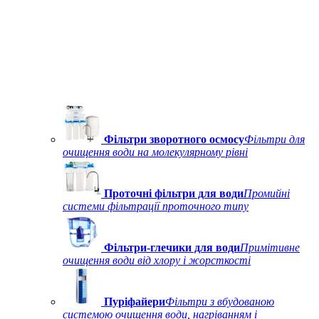
Фільтри зворотного осмосу
Фільтри для
очищення води на молекулярному рівні
Проточні фільтри для води
Промийні
системи фільтрації проточного типу
Фільтри-глечики для води
Примітивне
очищення води від хлору і жорсткості
Пуріфайери
Фільтри з вбудованою
системою очищення води, нагріванням і