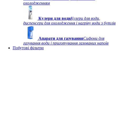
охолодженням
Кулери для води
Кулери для води,
диспенсери для охолодження і нагріву води з бутлів
Апарати для газування
Сифони для
газування води і приготування газованих напоїв
Побутові фільтри