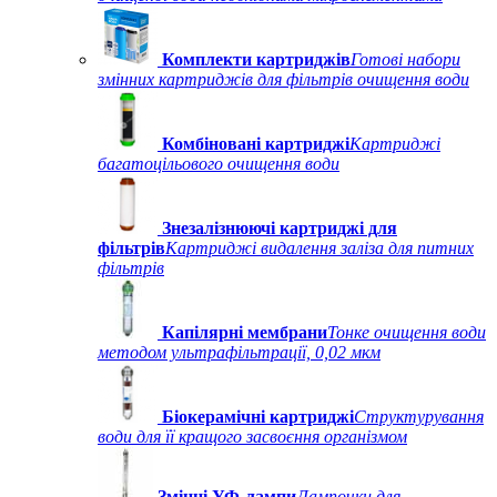
Комплекти картриджів
Готові набори
змінних картриджів для фільтрів очищення води
Комбіновані картриджі
Картриджі
багатоцільового очищення води
Знезалізнюючі картриджі для
фільтрів
Картриджі видалення заліза для питних
фільтрів
Капілярні мембрани
Тонке очищення води
методом ультрафільтрації, 0,02 мкм
Біокерамічні картриджі
Структурування
води для її кращого засвоєння організмом
Змінні УФ-лампи
Лампочки для