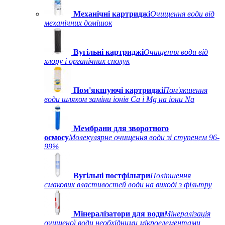
Механічні картриджі
Очищення води від
механічних домішок
Вугільні картриджі
Очищення води від
хлору і органічних сполук
Пом'якшуючі картриджі
Пом'якшення
води шляхом заміни іонів Ca і Mg на іони Na
Мембрани для зворотного
осмосу
Молекулярне очищення води зі ступенем 96-
99%
Вугільні постфільтри
Поліпшення
смакових властивостей води на виході з фільтру
Мінералізатори для води
Мінералізація
очищеної води необхідними мікроелементами