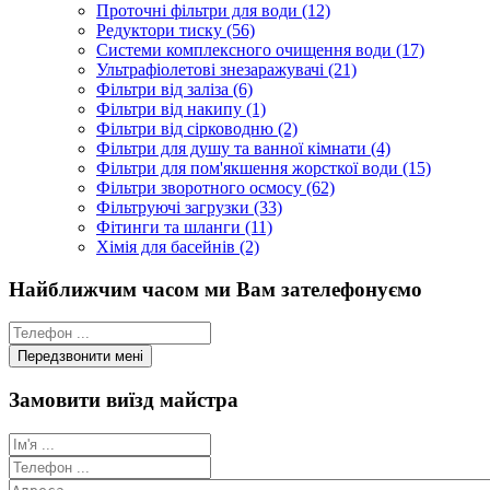
Проточні фільтри для води (12)
Редуктори тиску (56)
Системи комплексного очищення води (17)
Ультрафіолетові знезаражувачі (21)
Фільтри від заліза (6)
Фільтри від накипу (1)
Фільтри від сірководню (2)
Фільтри для душу та ванної кімнати (4)
Фільтри для пом'якшення жорсткої води (15)
Фільтри зворотного осмосу (62)
Фільтруючі загрузки (33)
Фітинги та шланги (11)
Хімія для басейнів (2)
Найближчим часом ми Вам зателефонуємо
Замовити виїзд майстра