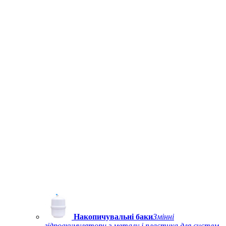
Накопичувальні баки
Змінні
гідроакумулятори з металу і пластика для систем