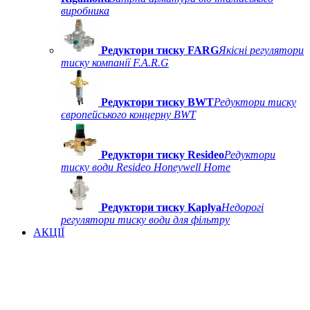
виробника
Редуктори тиску FARG
Якісні регулятори
тиску компанії F.A.R.G
Редуктори тиску BWT
Редуктори тиску
європейського концерну BWT
Редуктори тиску Resideo
Редуктори
тиску води Resideo Honeywell Home
Редуктори тиску Kaplya
Недорогі
регулятори тиску води для фільтру
АКЦІЇ