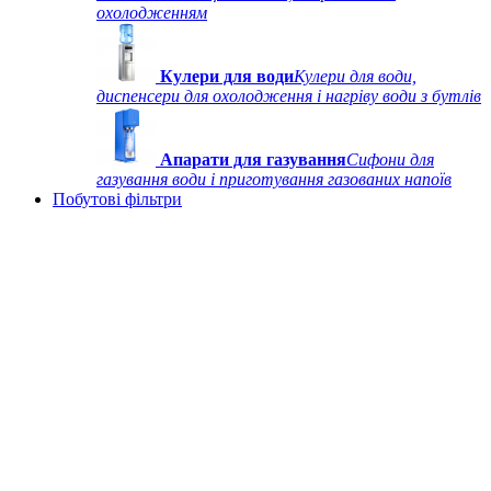
охолодженням
Кулери для води
Кулери для води,
диспенсери для охолодження і нагріву води з бутлів
Апарати для газування
Сифони для
газування води і приготування газованих напоїв
Побутові фільтри