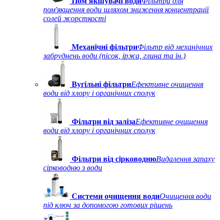
Пом'якшувачі води
Фільтри для
пом'якшення води шляхом зниження концентрації
солей жорсткості
Механічні фільтри
Фільтр від механічних
забруднень води (пісок, іржа, глина та ін.)
Вугільні фільтри
Ефективне очищення
води від хлору і органічних сполук
Фільтри від заліза
Ефективне очищення
води від хлору і органічних сполук
Фільтри від сірководню
Видалення запаху
сірководню з води
Системи очищення води
Очищення води
під ключ за допомогою готових рішень