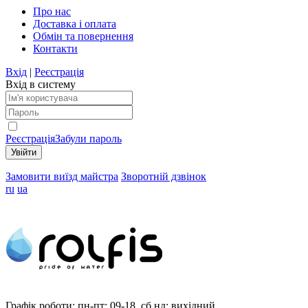
Про нас
Доставка і оплата
Обмін та повернення
Контакти
Вхід
|
Реєстрація
Вхід в систему
Реєстрація
Забули пароль
Замовити виїзд майстра
Зворотній дзвінок
ru
ua
Графік роботи:
пн-пт: 09-18, сб,нд: вихідний