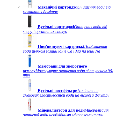
Механічні картриджі
Очищення води від
механічних домішок
Вугільні картриджі
Очищення води від
хлору і органічних сполук
Пом'якшуючі картриджі
Пом'якшення
води шляхом заміни іонів Ca і Mg на іони Na
Мембрани для зворотного
осмосу
Молекулярне очищення води зі ступенем 96-
99%
Вугільні постфільтри
Поліпшення
смакових властивостей води на виході з фільтру
Мінералізатори для води
Мінералізація
очищеної води необхідними мікроелементами