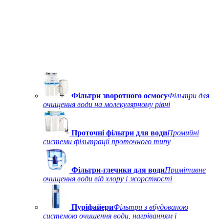
Фільтри зворотного осмосу
Фільтри для
очищення води на молекулярному рівні
Проточні фільтри для води
Промийні
системи фільтрації проточного типу
Фільтри-глечики для води
Примітивне
очищення води від хлору і жорсткості
Пуріфайери
Фільтри з вбудованою
системою очищення води, нагріванням і