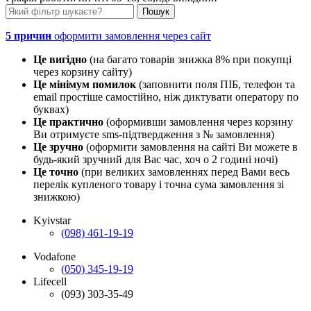
5 причин
оформити замовлення через сайт
Це вигідно
(на багато товарів знижка 8% при покупці
через корзину сайту)
Це мінімум помилок
(заповнити поля ПІБ, телефон та
email простіше самостійно, ніж диктувати оператору по
буквах)
Це практично
(оформивши замовлення через корзину
Ви отримуєте sms-підтвердження з № замовлення)
Це зручно
(оформити замовлення на сайті Ви можете в
будь-який зручний для Вас час, хоч о 2 годині ночі)
Це точно
(при великих замовленнях перед Вами весь
перелік купленого товару і точна сума замовлення зі
знижкою)
Kyivstar
(098) 461-19-19
Vodafone
(050) 345-19-19
Lifecell
(093) 303-35-49