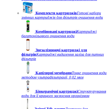
Комплекти картриджів
Готові набори
змінних картриджів для фільтрів очищення води
Комбіновані картриджі
Картриджі
багатоцільового очищення води
Знезалізнюючі картриджі для
фільтрів
Картриджі видалення заліза для питних
фільтрів
Капілярні мембрани
Тонке очищення води
методом ультрафільтрації, 0,02 мкм
Біокерамічні картриджі
Структурування
води для її кращого засвоєння організмом
Змінні УФ-лампи
Лампочки для