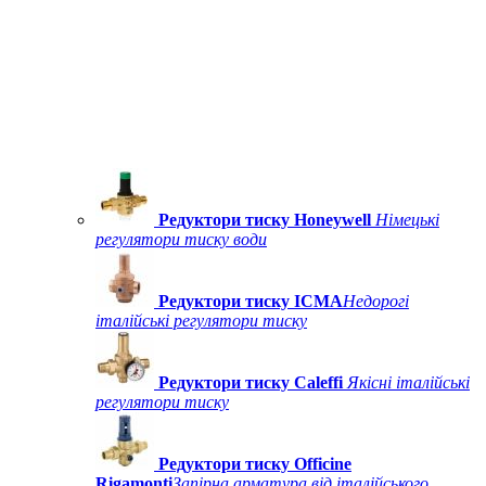
Редуктори тиску Honeywell
Німецькі
регулятори тиску води
Редуктори тиску ICMA
Недорогі
італійські регулятори тиску
Редуктори тиску Caleffi
Якісні італійські
регулятори тиску
Редуктори тиску Officine
Rigamonti
Запірна арматура від італійського