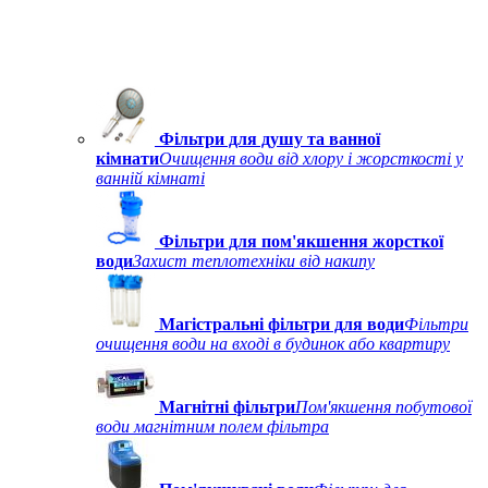
Фільтри для душу та ванної
кімнати
Очищення води від хлору і жорсткості у
ванній кімнаті
Фільтри для пом'якшення жорсткої
води
Захист теплотехніки від накипу
Магістральні фільтри для води
Фільтри
очищення води на вході в будинок або квартиру
Магнітні фільтри
Пом'якшення побутової
води магнітним полем фільтра