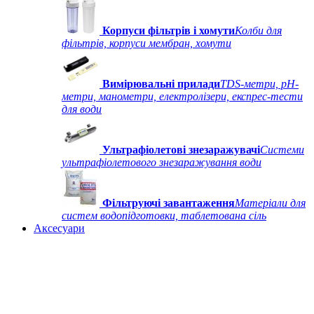
Корпуси фільтрів і хомути
Колби для
фільтрів, корпуси мембран, хомути
Вимірювальні прилади
TDS-метри, рН-
метри, манометри, електролізери, експрес-тести
для води
Ультрафіолетові знезаражувачі
Системи
ультрафіолетового знезаражування води
Фільтруючі завантаження
Матеріали для
систем водопідготовки, таблетована сіль
Аксесуари