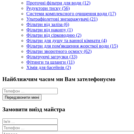
Проточні фільтри для води (12)
Редуктори тиску (56)
Системи комплексного очищення води (17)
Ультрафіолетові знезаражувачі (21)
Фільтри від заліза (6)
Фільтри від накипу (1)
Фільтри від сірководню (2)
Фільтри для душу та ванної кімнати (4)
Фільтри для пом'якшення жорсткої води (15)
Фільтри зворотного осмосу (62)
Фільтруючі загрузки (33)
Фітинги та шланги (11)
Хімія для басейнів (2)
Найближчим часом ми Вам зателефонуємо
Замовити виїзд майстра