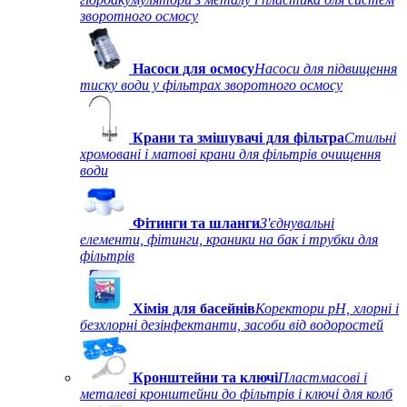
зворотного осмосу
Насоси для осмосу
Насоси для підвищення
тиску води у фільтрах зворотного осмосу
Крани та змішувачі для фільтра
Стильні
хромовані і матові крани для фільтрів очищення
води
Фітинги та шланги
З'єднувальні
елементи, фітинги, краники на бак і трубки для
фільтрів
Хімія для басейнів
Коректори рН, хлорні і
безхлорні дезінфектанти, засоби від водоростей
Кронштейни та ключі
Пластмасові і
металеві кронштейни до фільтрів і ключі для колб