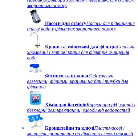
зворотного осмосу
Насоси для осмосу
Насоси для підвищення
тиску води у фільтрах зворотного осмосу
Крани та змішувачі для фільтра
Стильні
хромовані і матові крани для фільтрів очищення
води
Фітинги та шланги
З'єднувальні
елементи, фітинги, краники на бак і трубки для
фільтрів
Хімія для басейнів
Коректори рН, хлорні і
безхлорні дезінфектанти, засоби від водоростей
Кронштейни та ключі
Пластмасові і
металеві кронштейни до фільтрів і ключі для колб