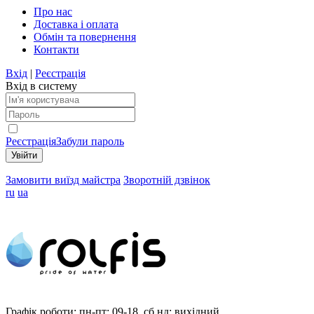
Про нас
Доставка і оплата
Обмін та повернення
Контакти
Вхід
|
Реєстрація
Вхід в систему
Реєстрація
Забули пароль
Замовити виїзд майстра
Зворотній дзвінок
ru
ua
Графік роботи:
пн-пт: 09-18, сб,нд: вихідний