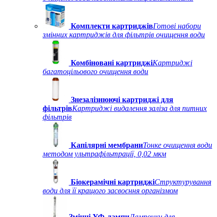
Комплекти картриджів
Готові набори
змінних картриджів для фільтрів очищення води
Комбіновані картриджі
Картриджі
багатоцільового очищення води
Знезалізнюючі картриджі для
фільтрів
Картриджі видалення заліза для питних
фільтрів
Капілярні мембрани
Тонке очищення води
методом ультрафільтрації, 0,02 мкм
Біокерамічні картриджі
Структурування
води для її кращого засвоєння організмом
Змінні УФ-лампи
Лампочки для