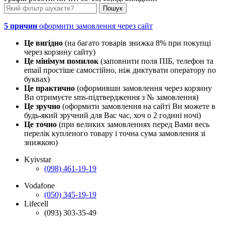
5 причин
оформити замовлення через сайт
Це вигідно
(на багато товарів знижка 8% при покупці
через корзину сайту)
Це мінімум помилок
(заповнити поля ПІБ, телефон та
email простіше самостійно, ніж диктувати оператору по
буквах)
Це практично
(оформивши замовлення через корзину
Ви отримуєте sms-підтвердження з № замовлення)
Це зручно
(оформити замовлення на сайті Ви можете в
будь-який зручний для Вас час, хоч о 2 годині ночі)
Це точно
(при великих замовленнях перед Вами весь
перелік купленого товару і точна сума замовлення зі
знижкою)
Kyivstar
(098) 461-19-19
Vodafone
(050) 345-19-19
Lifecell
(093) 303-35-49