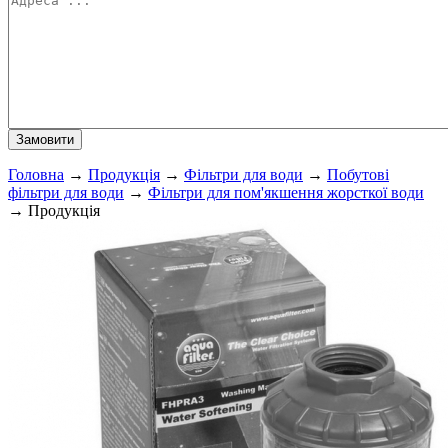
Головна
→
Продукція
→
Фільтри для води
→
Побутові
фільтри для води
→
Фільтри для пом'якшення жорсткої води
→
Продукція