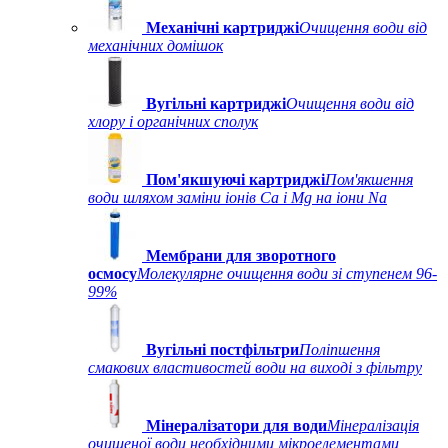
Механічні картриджі
Очищення води від
механічних домішок
Вугільні картриджі
Очищення води від
хлору і органічних сполук
Пом'якшуючі картриджі
Пом'якшення
води шляхом заміни іонів Ca і Mg на іони Na
Мембрани для зворотного
осмосу
Молекулярне очищення води зі ступенем 96-
99%
Вугільні постфільтри
Поліпшення
смакових властивостей води на виході з фільтру
Мінералізатори для води
Мінералізація
очищеної води необхідними мікроелементами