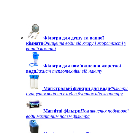
Фільтри для душу та ванної
кімнати
Очищення води від хлору і жорсткості у
ванній кімнаті
Фільтри для пом'якшення жорсткої
води
Захист теплотехніки від накипу
Магістральні фільтри для води
Фільтри
очищення води на вході в будинок або квартиру
Магнітні фільтри
Пом'якшення побутової
води магнітним полем фільтра