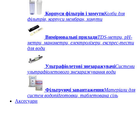
Корпуси фільтрів і хомути
Колби для
фільтрів, корпуси мембран, хомути
Вимірювальні прилади
TDS-метри, рН-
метри, манометри, електролізери, експрес-тести
для води
Ультрафіолетові знезаражувачі
Системи
ультрафіолетового знезаражування води
Фільтруючі завантаження
Матеріали для
систем водопідготовки, таблетована сіль
Аксесуари