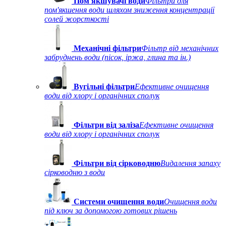
Пом'якшувачі води
Фільтри для
пом'якшення води шляхом зниження концентрації
солей жорсткості
Механічні фільтри
Фільтр від механічних
забруднень води (пісок, іржа, глина та ін.)
Вугільні фільтри
Ефективне очищення
води від хлору і органічних сполук
Фільтри від заліза
Ефективне очищення
води від хлору і органічних сполук
Фільтри від сірководню
Видалення запаху
сірководню з води
Системи очищення води
Очищення води
під ключ за допомогою готових рішень