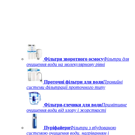
Фільтри зворотного осмосу
Фільтри для
очищення води на молекулярному рівні
Проточні фільтри для води
Промийні
системи фільтрації проточного типу
Фільтри-глечики для води
Примітивне
очищення води від хлору і жорсткості
Пуріфайери
Фільтри з вбудованою
системою очищення води, нагріванням і