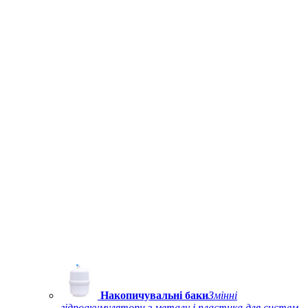
Накопичувальні баки
Змінні
гідроакумулятори з металу і пластика для систем