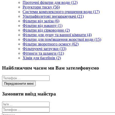
Проточні фільтри для води (12)
Редуктори тиску (56)
Системи комплексного очищення води (17)
Ультрафіолетові знезаражувачі (21)
Фільтри від заліза (6)
Фільтри від накипу (1)
Фільтри від сірководню (2)
Фільтри для душу та ванної кімнати (4)
Фільтри для пом'якшення жорсткої води (15)
Фільтри зворотного осмосу (62)
Фільтруючі загрузки (33)
Фітинги та шланги (11)
Хімія для басейнів (2)
Найближчим часом ми Вам зателефонуємо
Замовити виїзд майстра