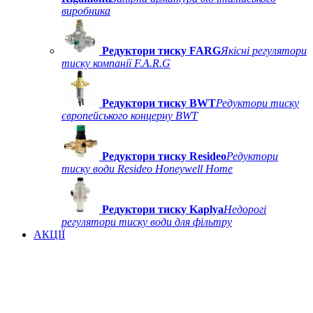
виробника
Редуктори тиску FARG
Якісні регулятори
тиску компанії F.A.R.G
Редуктори тиску BWT
Редуктори тиску
європейського концерну BWT
Редуктори тиску Resideo
Редуктори
тиску води Resideo Honeywell Home
Редуктори тиску Kaplya
Недорогі
регулятори тиску води для фільтру
АКЦІЇ