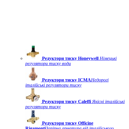
Редуктори тиску Honeywell
Німецькі
регулятори тиску води
Редуктори тиску ICMA
Недорогі
італійські регулятори тиску
Редуктори тиску Caleffi
Якісні італійські
регулятори тиску
Редуктори тиску Officine
Rigamonti
Запірна арматура від італійського