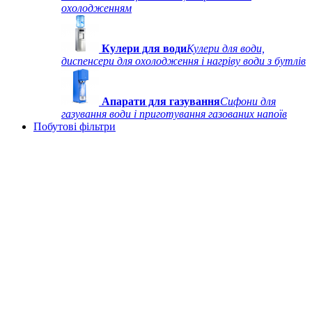
охолодженням
Кулери для води
Кулери для води,
диспенсери для охолодження і нагріву води з бутлів
Апарати для газування
Сифони для
газування води і приготування газованих напоїв
Побутові фільтри