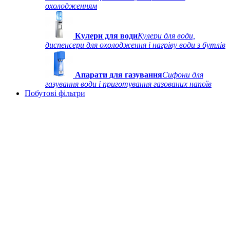
охолодженням
Кулери для води
Кулери для води,
диспенсери для охолодження і нагріву води з бутлів
Апарати для газування
Сифони для
газування води і приготування газованих напоїв
Побутові фільтри