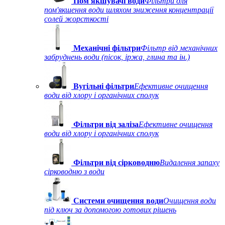
Пом'якшувачі води
Фільтри для
пом'якшення води шляхом зниження концентрації
солей жорсткості
Механічні фільтри
Фільтр від механічних
забруднень води (пісок, іржа, глина та ін.)
Вугільні фільтри
Ефективне очищення
води від хлору і органічних сполук
Фільтри від заліза
Ефективне очищення
води від хлору і органічних сполук
Фільтри від сірководню
Видалення запаху
сірководню з води
Системи очищення води
Очищення води
під ключ за допомогою готових рішень