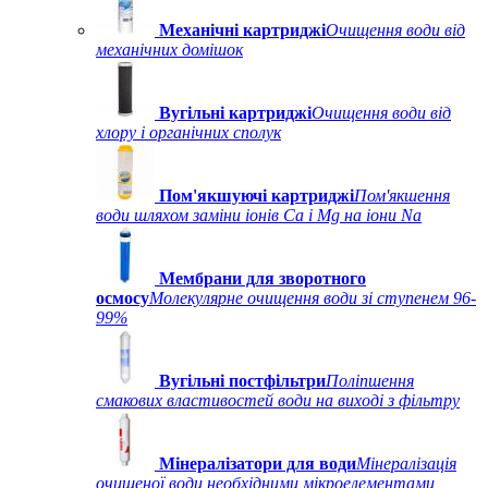
Механічні картриджі
Очищення води від
механічних домішок
Вугільні картриджі
Очищення води від
хлору і органічних сполук
Пом'якшуючі картриджі
Пом'якшення
води шляхом заміни іонів Ca і Mg на іони Na
Мембрани для зворотного
осмосу
Молекулярне очищення води зі ступенем 96-
99%
Вугільні постфільтри
Поліпшення
смакових властивостей води на виході з фільтру
Мінералізатори для води
Мінералізація
очищеної води необхідними мікроелементами