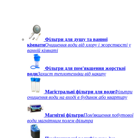
Фільтри для душу та ванної
кімнати
Очищення води від хлору і жорсткості у
ванній кімнаті
Фільтри для пом'якшення жорсткої
води
Захист теплотехніки від накипу
Магістральні фільтри для води
Фільтри
очищення води на вході в будинок або квартиру
Магнітні фільтри
Пом'якшення побутової
води магнітним полем фільтра