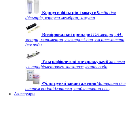
Корпуси фільтрів і хомути
Колби для
фільтрів, корпуси мембран, хомути
Вимірювальні прилади
TDS-метри, рН-
метри, манометри, електролізери, експрес-тести
для води
Ультрафіолетові знезаражувачі
Системи
ультрафіолетового знезаражування води
Фільтруючі завантаження
Матеріали для
систем водопідготовки, таблетована сіль
Аксесуари