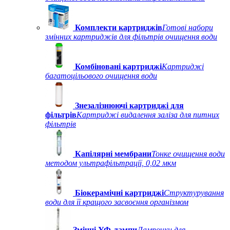
Комплекти картриджів
Готові набори
змінних картриджів для фільтрів очищення води
Комбіновані картриджі
Картриджі
багатоцільового очищення води
Знезалізнюючі картриджі для
фільтрів
Картриджі видалення заліза для питних
фільтрів
Капілярні мембрани
Тонке очищення води
методом ультрафільтрації, 0,02 мкм
Біокерамічні картриджі
Структурування
води для її кращого засвоєння організмом
Змінні УФ-лампи
Лампочки для