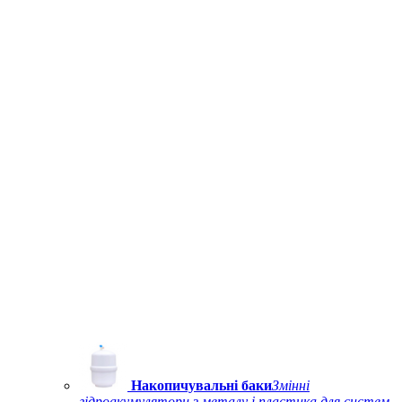
Накопичувальні баки
Змінні
гідроакумулятори з металу і пластика для систем