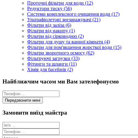
Проточні фільтри для води (12)
Редуктори тиску (56)
Системи комплексного очищення води (17)
Ультрафіолетові знезаражувачі (21)
Фільтри від заліза (6)
Фільтри від накипу (1)
Фільтри від сірководню (2)
Фільтри для душу та ванної кімнати (4)
Фільтри для пом'якшення жорсткої води (15)
Фільтри зворотного осмосу (62)
Фільтруючі загрузки (33)
Фітинги та шланги (11)
Хімія для басейнів (2)
Найближчим часом ми Вам зателефонуємо
Замовити виїзд майстра