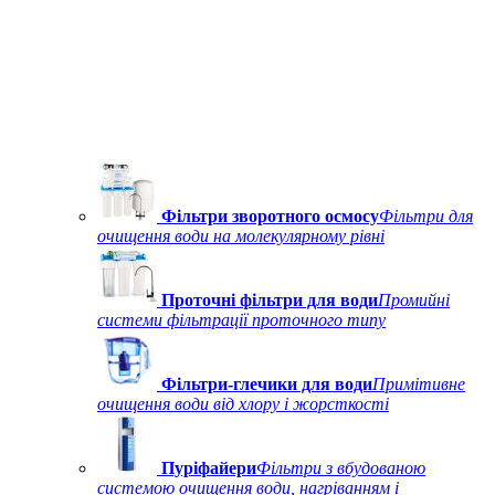
Фільтри зворотного осмосу
Фільтри для
очищення води на молекулярному рівні
Проточні фільтри для води
Промийні
системи фільтрації проточного типу
Фільтри-глечики для води
Примітивне
очищення води від хлору і жорсткості
Пуріфайери
Фільтри з вбудованою
системою очищення води, нагріванням і