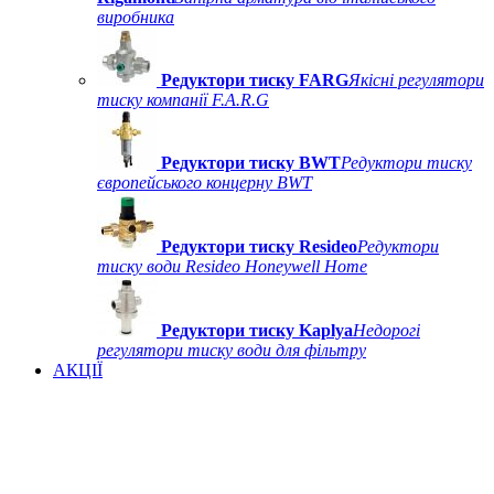
виробника
Редуктори тиску FARG
Якісні регулятори
тиску компанії F.A.R.G
Редуктори тиску BWT
Редуктори тиску
європейського концерну BWT
Редуктори тиску Resideo
Редуктори
тиску води Resideo Honeywell Home
Редуктори тиску Kaplya
Недорогі
регулятори тиску води для фільтру
АКЦІЇ