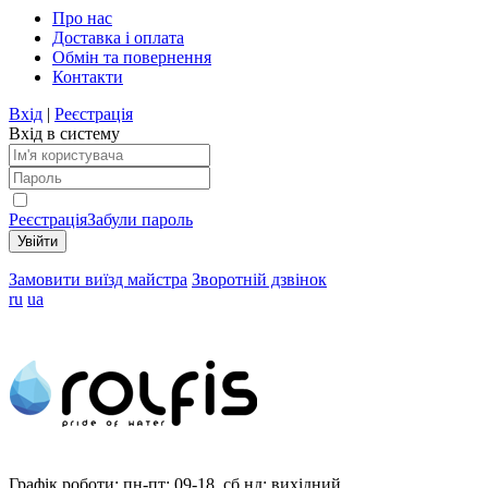
Про нас
Доставка і оплата
Обмін та повернення
Контакти
Вхід
|
Реєстрація
Вхід в систему
Реєстрація
Забули пароль
Замовити виїзд майстра
Зворотній дзвінок
ru
ua
Графік роботи:
пн-пт: 09-18, сб,нд: вихідний