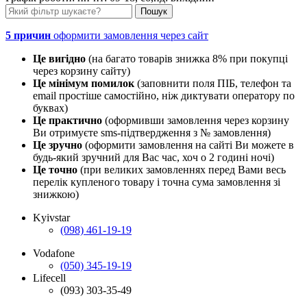
5 причин
оформити замовлення через сайт
Це вигідно
(на багато товарів знижка 8% при покупці
через корзину сайту)
Це мінімум помилок
(заповнити поля ПІБ, телефон та
email простіше самостійно, ніж диктувати оператору по
буквах)
Це практично
(оформивши замовлення через корзину
Ви отримуєте sms-підтвердження з № замовлення)
Це зручно
(оформити замовлення на сайті Ви можете в
будь-який зручний для Вас час, хоч о 2 годині ночі)
Це точно
(при великих замовленнях перед Вами весь
перелік купленого товару і точна сума замовлення зі
знижкою)
Kyivstar
(098) 461-19-19
Vodafone
(050) 345-19-19
Lifecell
(093) 303-35-49