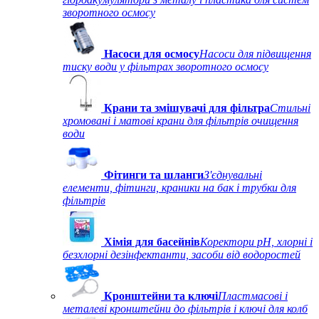
зворотного осмосу
Насоси для осмосу
Насоси для підвищення
тиску води у фільтрах зворотного осмосу
Крани та змішувачі для фільтра
Стильні
хромовані і матові крани для фільтрів очищення
води
Фітинги та шланги
З'єднувальні
елементи, фітинги, краники на бак і трубки для
фільтрів
Хімія для басейнів
Коректори рН, хлорні і
безхлорні дезінфектанти, засоби від водоростей
Кронштейни та ключі
Пластмасові і
металеві кронштейни до фільтрів і ключі для колб