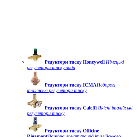
Редуктори тиску Honeywell
Німецькі
регулятори тиску води
Редуктори тиску ICMA
Недорогі
італійські регулятори тиску
Редуктори тиску Caleffi
Якісні італійські
регулятори тиску
Редуктори тиску Officine
Rigamonti
Запірна арматура від італійського