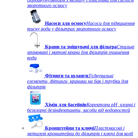
зворотного осмосу
Насоси для осмосу
Насоси для підвищення
тиску води у фільтрах зворотного осмосу
Крани та змішувачі для фільтра
Стильні
хромовані і матові крани для фільтрів очищення
води
Фітинги та шланги
З'єднувальні
елементи, фітинги, краники на бак і трубки для
фільтрів
Хімія для басейнів
Коректори рН, хлорні і
безхлорні дезінфектанти, засоби від водоростей
Кронштейни та ключі
Пластмасові і
металеві кронштейни до фільтрів і ключі для колб