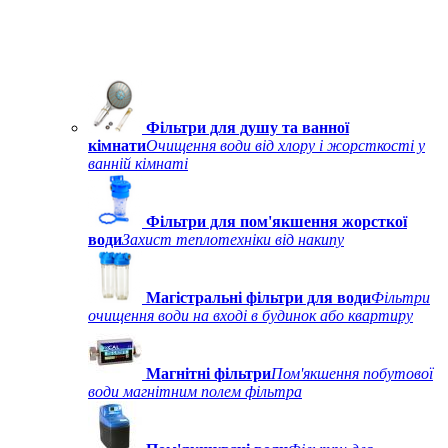
Фільтри для душу та ванної
кімнати
Очищення води від хлору і жорсткості у
ванній кімнаті
Фільтри для пом'якшення жорсткої
води
Захист теплотехніки від накипу
Магістральні фільтри для води
Фільтри
очищення води на вході в будинок або квартиру
Магнітні фільтри
Пом'якшення побутової
води магнітним полем фільтра