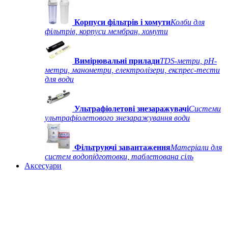
Корпуси фільтрів і хомути
Колби для
фільтрів, корпуси мембран, хомути
Вимірювальні прилади
TDS-метри, рН-
метри, манометри, електролізери, експрес-тести
для води
Ультрафіолетові знезаражувачі
Системи
ультрафіолетового знезаражування води
Фільтруючі завантаження
Матеріали для
систем водопідготовки, таблетована сіль
Аксесуари