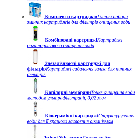
Комплекти картриджів
Готові набори
змінних картриджів для фільтрів очищення води
Комбіновані картриджі
Картриджі
багатоцільового очищення води
Знезалізнюючі картриджі для
фільтрів
Картриджі видалення заліза для питних
фільтрів
Капілярні мембрани
Тонке очищення води
методом ультрафільтрації, 0,02 мкм
Біокерамічні картриджі
Структурування
води для її кращого засвоєння організмом
Змінні УФ-лампи
Лампочки для