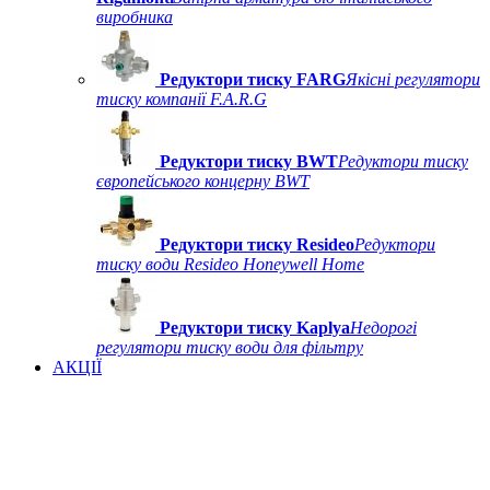
виробника
Редуктори тиску FARG
Якісні регулятори
тиску компанії F.A.R.G
Редуктори тиску BWT
Редуктори тиску
європейського концерну BWT
Редуктори тиску Resideo
Редуктори
тиску води Resideo Honeywell Home
Редуктори тиску Kaplya
Недорогі
регулятори тиску води для фільтру
АКЦІЇ