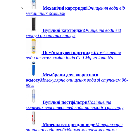
Механічні картриджі
Очищення води від
механічних домішок
Вугільні картриджі
Очищення води від
хлору і органічних сполук
Пом'якшуючі картриджі
Пом'якшення
води шляхом заміни іонів Ca і Mg на іони Na
Мембрани для зворотного
осмосу
Молекулярне очищення води зі ступенем 96-
99%
Вугільні постфільтри
Поліпшення
смакових властивостей води на виході з фільтру
Мінералізатори для води
Мінералізація
очищеної води необхідними мікроелементами