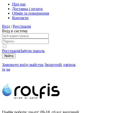
Про нас
Доставка і оплата
Обмін та повернення
Контакти
Вхід
|
Реєстрація
Вхід в систему
Реєстрація
Забули пароль
Замовити виїзд майстра
Зворотній дзвінок
ru
ua
Графік роботи:
пн-пт: 09-18, сб,нд: вихідний