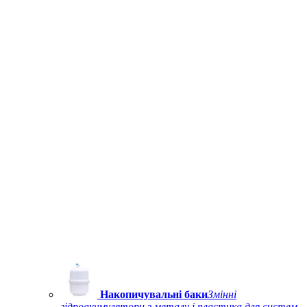
Накопичувальні баки
Змінні
гідроакумулятори з металу і пластика для систем