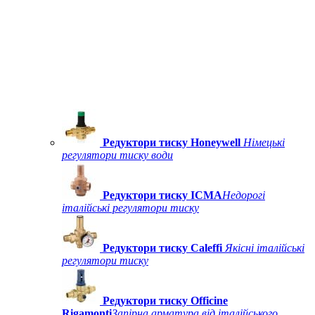
Редуктори тиску Honeywell
Німецькі
регулятори тиску води
Редуктори тиску ICMA
Недорогі
італійські регулятори тиску
Редуктори тиску Caleffi
Якісні італійські
регулятори тиску
Редуктори тиску Officine
Rigamonti
Запірна арматура від італійського