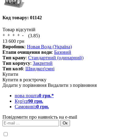
Код товару:
01142
Товар відсутній
(3.85)
13 600
грн
Виробник
:
Новая Вода (Україна)
Етапи очищення води
:
Базовий
Тип крану
:
Стандартний (одинарний)
Тип корпусу
:
Закритий
Тип колб
:
Швидкоз'ємні
Купити
Купити в розстрочку
Додати у порівняння
Видалити з порівняння
нова пошта
0 грн.*
Кур'єр
90 грн.
Самовивіз
0 грн.
Повідомити про наявність на e-mail