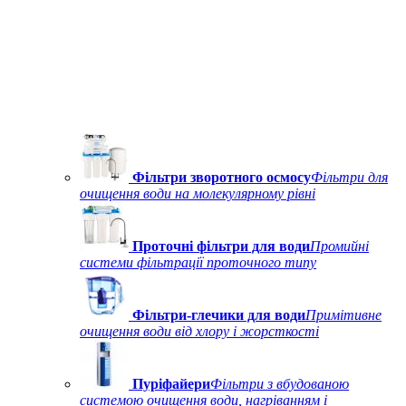
Фільтри зворотного осмосу
Фільтри для
очищення води на молекулярному рівні
Проточні фільтри для води
Промийні
системи фільтрації проточного типу
Фільтри-глечики для води
Примітивне
очищення води від хлору і жорсткості
Пуріфайери
Фільтри з вбудованою
системою очищення води, нагріванням і