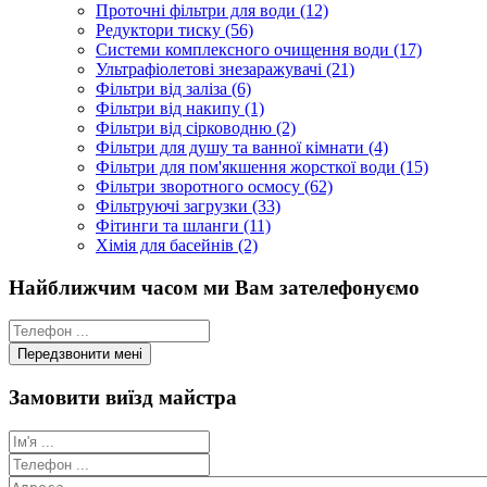
Проточні фільтри для води (12)
Редуктори тиску (56)
Системи комплексного очищення води (17)
Ультрафіолетові знезаражувачі (21)
Фільтри від заліза (6)
Фільтри від накипу (1)
Фільтри від сірководню (2)
Фільтри для душу та ванної кімнати (4)
Фільтри для пом'якшення жорсткої води (15)
Фільтри зворотного осмосу (62)
Фільтруючі загрузки (33)
Фітинги та шланги (11)
Хімія для басейнів (2)
Найближчим часом ми Вам зателефонуємо
Замовити виїзд майстра