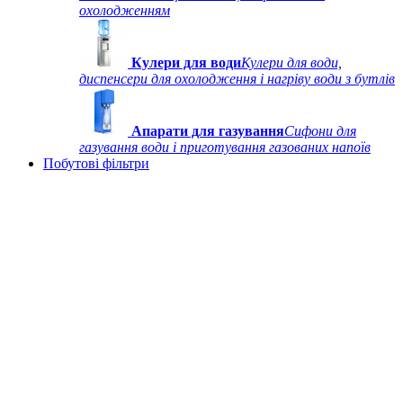
охолодженням
Кулери для води
Кулери для води,
диспенсери для охолодження і нагріву води з бутлів
Апарати для газування
Сифони для
газування води і приготування газованих напоїв
Побутові фільтри