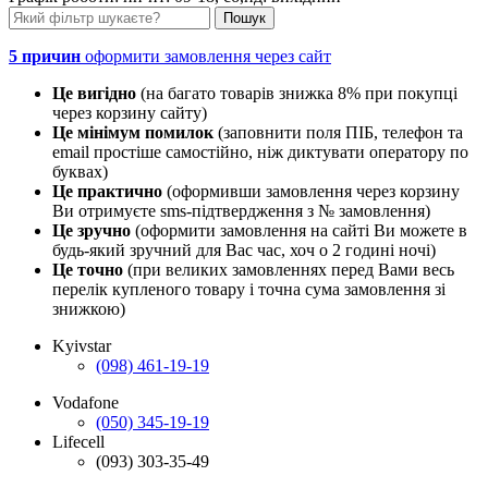
5 причин
оформити замовлення через сайт
Це вигідно
(на багато товарів знижка 8% при покупці
через корзину сайту)
Це мінімум помилок
(заповнити поля ПІБ, телефон та
email простіше самостійно, ніж диктувати оператору по
буквах)
Це практично
(оформивши замовлення через корзину
Ви отримуєте sms-підтвердження з № замовлення)
Це зручно
(оформити замовлення на сайті Ви можете в
будь-який зручний для Вас час, хоч о 2 годині ночі)
Це точно
(при великих замовленнях перед Вами весь
перелік купленого товару і точна сума замовлення зі
знижкою)
Kyivstar
(098) 461-19-19
Vodafone
(050) 345-19-19
Lifecell
(093) 303-35-49