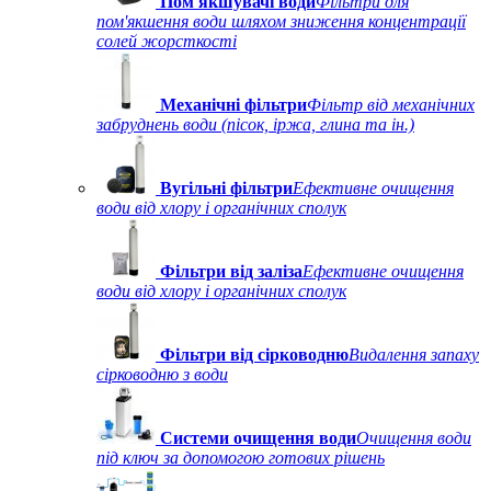
Пом'якшувачі води
Фільтри для
пом'якшення води шляхом зниження концентрації
солей жорсткості
Механічні фільтри
Фільтр від механічних
забруднень води (пісок, іржа, глина та ін.)
Вугільні фільтри
Ефективне очищення
води від хлору і органічних сполук
Фільтри від заліза
Ефективне очищення
води від хлору і органічних сполук
Фільтри від сірководню
Видалення запаху
сірководню з води
Системи очищення води
Очищення води
під ключ за допомогою готових рішень