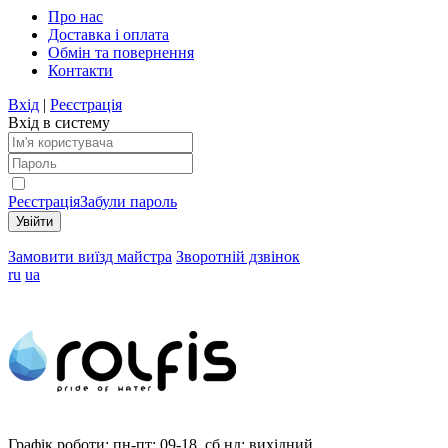
Про нас
Доставка і оплата
Обмін та повернення
Контакти
Вхід
|
Реєстрація
Вхід в систему
Реєстрація
Забули пароль
Замовити виїзд майстра
Зворотній дзвінок
ru
ua
Графік роботи:
пн-пт: 09-18, сб,нд: вихідний