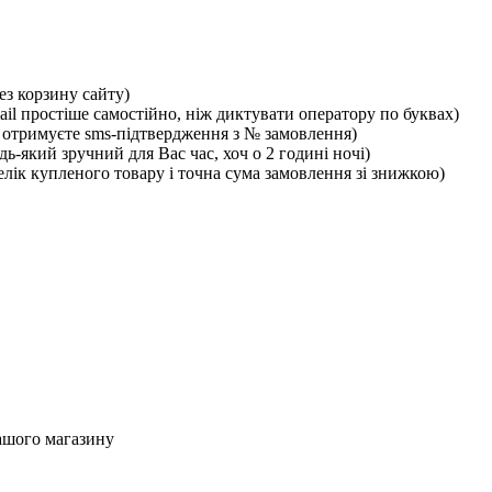
ез корзину сайту)
ail простіше самостійно, ніж диктувати оператору по буквах)
отримуєте sms-підтвердження з № замовлення)
ь-який зручний для Вас час, хоч о 2 годині ночі)
лік купленого товару і точна сума замовлення зі знижкою)
ашого магазину