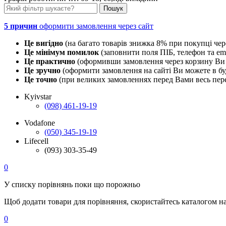
5 причин
оформити замовлення через сайт
Це вигідно
(на багато товарів знижка 8% при покупці чер
Це мінімум помилок
(заповнити поля ПІБ, телефон та em
Це практично
(оформивши замовлення через корзину Ви 
Це зручно
(оформити замовлення на сайті Ви можете в буд
Це точно
(при великих замовленнях перед Вами весь пере
Kyivstar
(098) 461-19-19
Vodafone
(050) 345-19-19
Lifecell
(093) 303-35-49
0
У списку порівнянь поки що порожньо
Щоб додати товари для порівняння, скористайтесь каталогом н
0