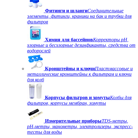
Фитинги и шланги
Соединительные
элементы, фитинги, краники на бак и трубки для
фильтров
Химия для бассейнов
Корректоры рН,
хлорные и бесхлорные дезинфиканты, средства от
водорослей
Кронштейны и ключи
Пластмассовые и
металлические кронштейны к фильтрам и ключи
для колб
Корпусы фильтров и хомуты
Колбы для
фильтров, корпусы мембран, хомуты
Измерительные приборы
TDS-метры,
рН-метры, манометры, электролизеры, экспресс-
тесты для воды