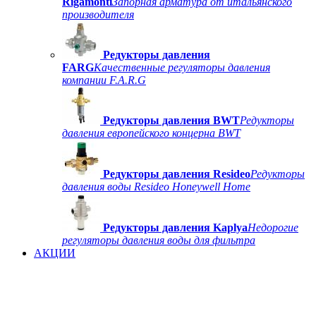
Rigamonti
Запорная арматура от итальянского
производителя
Редукторы давления
FARG
Качественные регуляторы давления
компании F.A.R.G
Редукторы давления BWT
Редукторы
давления европейского концерна BWT
Редукторы давления Resideo
Редукторы
давления воды Resideo Honeywell Home
Редукторы давления Kaplya
Недорогие
регуляторы давления воды для фильтра
АКЦИИ