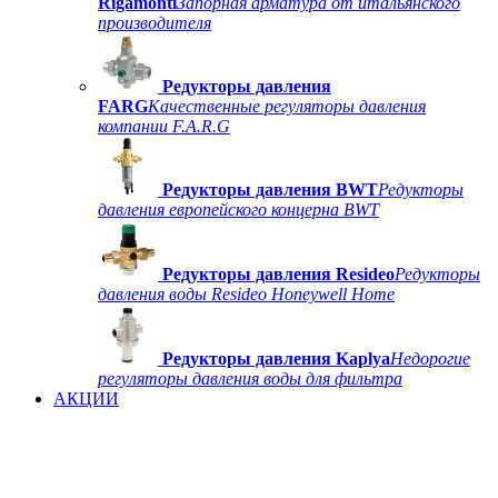
Rigamonti
Запорная арматура от итальянского
производителя
Редукторы давления
FARG
Качественные регуляторы давления
компании F.A.R.G
Редукторы давления BWT
Редукторы
давления европейского концерна BWT
Редукторы давления Resideo
Редукторы
давления воды Resideo Honeywell Home
Редукторы давления Kaplya
Недорогие
регуляторы давления воды для фильтра
АКЦИИ