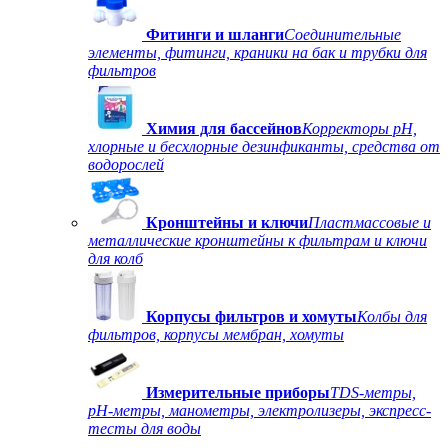
Фитинги и шланги
Соединительные
элементы, фитинги, краники на бак и трубки для
фильтров
Химия для бассейнов
Корректоры рН,
хлорные и бесхлорные дезинфиканты, средства от
водорослей
Кронштейны и ключи
Пластмассовые и
металлические кронштейны к фильтрам и ключи
для колб
Корпусы фильтров и хомуты
Колбы для
фильтров, корпусы мембран, хомуты
Измерительные приборы
TDS-метры,
рН-метры, манометры, электролизеры, экспресс-
тесты для воды