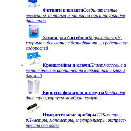
Фитинги и шланги
Соединительные
элементы, фитинги, краники на бак и трубки для
фильтров
Химия для бассейнов
Корректоры рН,
хлорные и бесхлорные дезинфиканты, средства от
водорослей
Кронштейны и ключи
Пластмассовые и
металлические кронштейны к фильтрам и ключи
для колб
Корпусы фильтров и хомуты
Колбы для
фильтров, корпусы мембран, хомуты
Измерительные приборы
TDS-метры,
рН-метры, манометры, электролизеры, экспресс-
тесты для воды