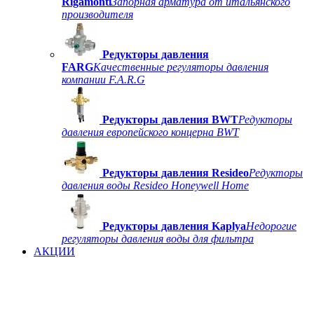
Rigamonti
Запорная арматура от итальянского
производителя
Редукторы давления
FARG
Качественные регуляторы давления
компании F.A.R.G
Редукторы давления BWT
Редукторы
давления европейского концерна BWT
Редукторы давления Resideo
Редукторы
давления воды Resideo Honeywell Home
Редукторы давления Kaplya
Недорогие
регуляторы давления воды для фильтра
АКЦИИ