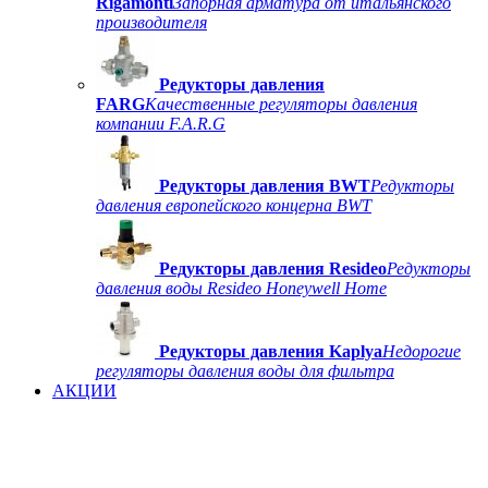
Rigamonti
Запорная арматура от итальянского
производителя
Редукторы давления
FARG
Качественные регуляторы давления
компании F.A.R.G
Редукторы давления BWT
Редукторы
давления европейского концерна BWT
Редукторы давления Resideo
Редукторы
давления воды Resideo Honeywell Home
Редукторы давления Kaplya
Недорогие
регуляторы давления воды для фильтра
АКЦИИ