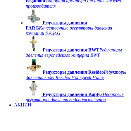
Rigamonti
Запорная арматура от итальянского
производителя
Редукторы давления
FARG
Качественные регуляторы давления
компании F.A.R.G
Редукторы давления BWT
Редукторы
давления европейского концерна BWT
Редукторы давления Resideo
Редукторы
давления воды Resideo Honeywell Home
Редукторы давления Kaplya
Недорогие
регуляторы давления воды для фильтра
АКЦИИ