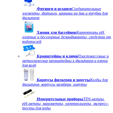
Фитинги и шланги
Соединительные
элементы, фитинги, краники на бак и трубки для
фильтров
Химия для бассейнов
Корректоры рН,
хлорные и бесхлорные дезинфиканты, средства от
водорослей
Кронштейны и ключи
Пластмассовые и
металлические кронштейны к фильтрам и ключи
для колб
Корпусы фильтров и хомуты
Колбы для
фильтров, корпусы мембран, хомуты
Измерительные приборы
TDS-метры,
рН-метры, манометры, электролизеры, экспресс-
тесты для воды