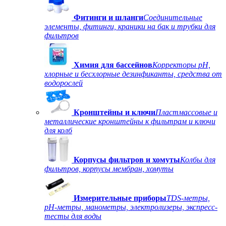
Фитинги и шланги
Соединительные
элементы, фитинги, краники на бак и трубки для
фильтров
Химия для бассейнов
Корректоры рН,
хлорные и бесхлорные дезинфиканты, средства от
водорослей
Кронштейны и ключи
Пластмассовые и
металлические кронштейны к фильтрам и ключи
для колб
Корпусы фильтров и хомуты
Колбы для
фильтров, корпусы мембран, хомуты
Измерительные приборы
TDS-метры,
рН-метры, манометры, электролизеры, экспресс-
тесты для воды