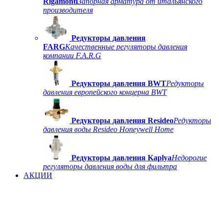
Rigamonti
Запорная арматура от итальянского
производителя
Редукторы давления
FARG
Качественные регуляторы давления
компании F.A.R.G
Редукторы давления BWT
Редукторы
давления европейского концерна BWT
Редукторы давления Resideo
Редукторы
давления воды Resideo Honeywell Home
Редукторы давления Kaplya
Недорогие
регуляторы давления воды для фильтра
АКЦИИ