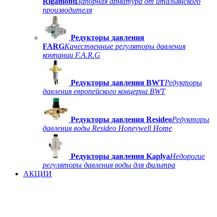
Rigamonti
Запорная арматура от итальянского
производителя
Редукторы давления
FARG
Качественные регуляторы давления
компании F.A.R.G
Редукторы давления BWT
Редукторы
давления европейского концерна BWT
Редукторы давления Resideo
Редукторы
давления воды Resideo Honeywell Home
Редукторы давления Kaplya
Недорогие
регуляторы давления воды для фильтра
АКЦИИ