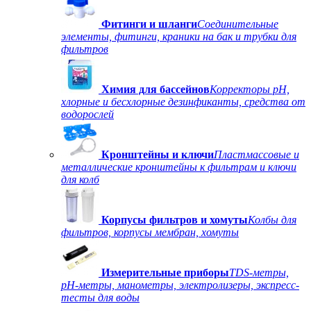
Фитинги и шланги
Соединительные
элементы, фитинги, краники на бак и трубки для
фильтров
Химия для бассейнов
Корректоры рН,
хлорные и бесхлорные дезинфиканты, средства от
водорослей
Кронштейны и ключи
Пластмассовые и
металлические кронштейны к фильтрам и ключи
для колб
Корпусы фильтров и хомуты
Колбы для
фильтров, корпусы мембран, хомуты
Измерительные приборы
TDS-метры,
рН-метры, манометры, электролизеры, экспресс-
тесты для воды