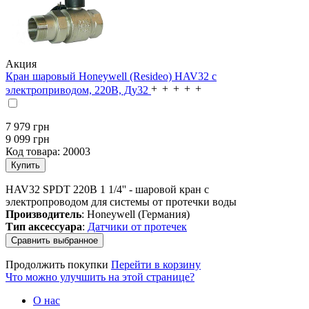
Акция
Кран шаровый Honeywell (Resideo) HAV32 с
электроприводом, 220В, Ду32
7 979
грн
9 099 грн
Код товара:
20003
HAV32 SPDT 220B 1 1/4'' - шаровой кран с
электропроводом для системы от протечки воды
Производитель
: Honeywell (Германия)
Тип аксессуара
:
Датчики от протечек
Продолжить покупки
Перейти в корзину
Что можно улучшить на этой странице?
О нас