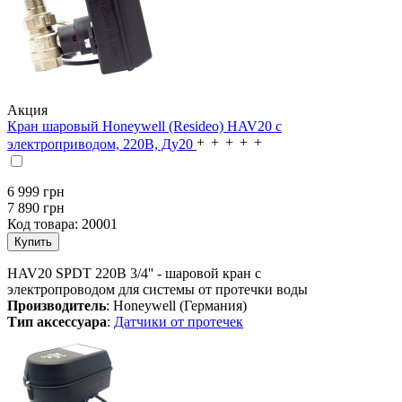
Акция
Кран шаровый Honeywell (Resideo) HAV20 с
электроприводом, 220В, Ду20
6 999
грн
7 890 грн
Код товара:
20001
HAV20 SPDT 220B 3/4'' - шаровой кран с
электропроводом для системы от протечки воды
Производитель
: Honeywell (Германия)
Тип аксессуара
:
Датчики от протечек