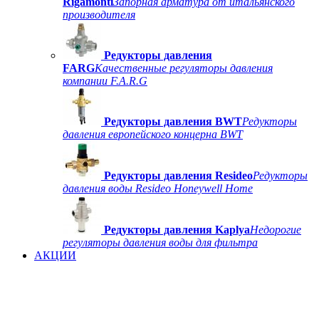
Rigamonti
Запорная арматура от итальянского
производителя
Редукторы давления
FARG
Качественные регуляторы давления
компании F.A.R.G
Редукторы давления BWT
Редукторы
давления европейского концерна BWT
Редукторы давления Resideo
Редукторы
давления воды Resideo Honeywell Home
Редукторы давления Kaplya
Недорогие
регуляторы давления воды для фильтра
АКЦИИ