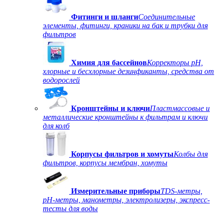
Фитинги и шланги
Соединительные
элементы, фитинги, краники на бак и трубки для
фильтров
Химия для бассейнов
Корректоры рН,
хлорные и бесхлорные дезинфиканты, средства от
водорослей
Кронштейны и ключи
Пластмассовые и
металлические кронштейны к фильтрам и ключи
для колб
Корпусы фильтров и хомуты
Колбы для
фильтров, корпусы мембран, хомуты
Измерительные приборы
TDS-метры,
рН-метры, манометры, электролизеры, экспресс-
тесты для воды