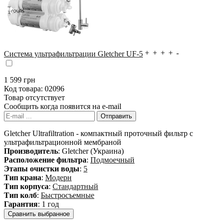
Система ультрафильтрации Gletcher UF-5
1 599
грн
Код товара:
02096
Товар отсутствует
Сообщить когда появится на e-mail
Gletcher Ultrafiltration - компактный проточный фильтр с
ультрафильтрационной мембраной
Производитель
: Gletcher (Украина)
Расположение фильтра
:
Подмоечный
Этапы очистки воды
:
5
Тип крана
:
Модерн
Тип корпуса
:
Стандартный
Тип колб
:
Быстросъемные
Гарантия
: 1 год