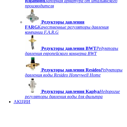
Rigamonti
Запорная арматура от итальянского
производителя
Редукторы давления
FARG
Качественные регуляторы давления
компании F.A.R.G
Редукторы давления BWT
Редукторы
давления европейского концерна BWT
Редукторы давления Resideo
Редукторы
давления воды Resideo Honeywell Home
Редукторы давления Kaplya
Недорогие
регуляторы давления воды для фильтра
АКЦИИ