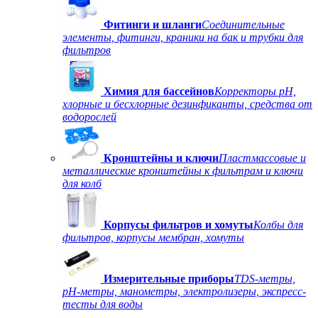
Фитинги и шланги
Соединительные
элементы, фитинги, краники на бак и трубки для
фильтров
Химия для бассейнов
Корректоры рН,
хлорные и бесхлорные дезинфиканты, средства от
водорослей
Кронштейны и ключи
Пластмассовые и
металлические кронштейны к фильтрам и ключи
для колб
Корпусы фильтров и хомуты
Колбы для
фильтров, корпусы мембран, хомуты
Измерительные приборы
TDS-метры,
рН-метры, манометры, электролизеры, экспресс-
тесты для воды