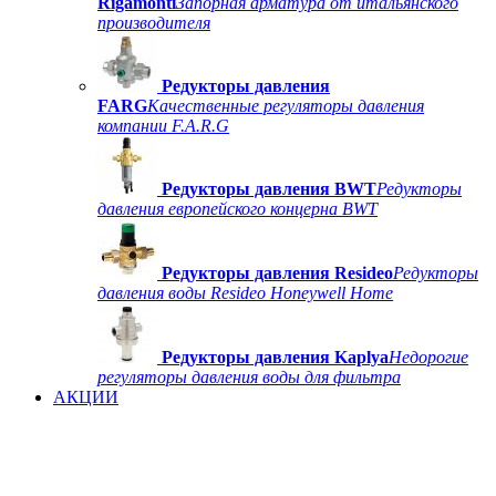
Rigamonti
Запорная арматура от итальянского
производителя
Редукторы давления
FARG
Качественные регуляторы давления
компании F.A.R.G
Редукторы давления BWT
Редукторы
давления европейского концерна BWT
Редукторы давления Resideo
Редукторы
давления воды Resideo Honeywell Home
Редукторы давления Kaplya
Недорогие
регуляторы давления воды для фильтра
АКЦИИ