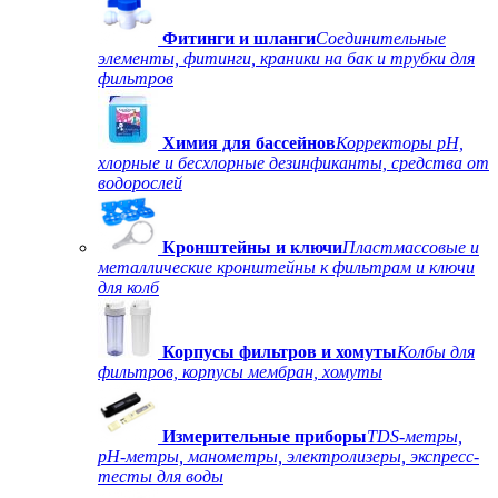
Фитинги и шланги
Соединительные
элементы, фитинги, краники на бак и трубки для
фильтров
Химия для бассейнов
Корректоры рН,
хлорные и бесхлорные дезинфиканты, средства от
водорослей
Кронштейны и ключи
Пластмассовые и
металлические кронштейны к фильтрам и ключи
для колб
Корпусы фильтров и хомуты
Колбы для
фильтров, корпусы мембран, хомуты
Измерительные приборы
TDS-метры,
рН-метры, манометры, электролизеры, экспресс-
тесты для воды